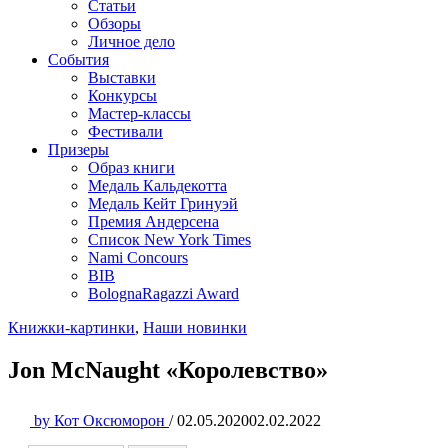
Статьи
Обзоры
Личное дело
События
Выставки
Конкурсы
Мастер-классы
Фестивали
Призеры
Образ книги
Медаль Кальдекотта
Медаль Кейт Гринуэй
Премия Андерсена
Список New York Times
Nami Concours
BIB
BolognaRagazzi Award
Книжки-картинки
,
Наши новинки
Jon McNaught «Королевство»
by
Кот Оксюморон
/
02.05.2020
02.02.2022