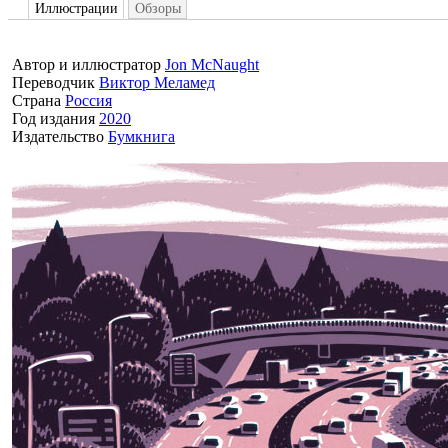
Иллюстрации
Обзоры
Автор и иллюстратор
Jon McNaught
Переводчик
Виктор Меламед
Страна
Россия
Год издания
2020
Издательство
Бумкнига