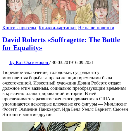
Книги - призеры
,
Книжки-картинки
,
Не наши новинки
David Roberts «Suffragette: The Battle
for Equality»
by
Кот Оксюморон
/
30.03.2019
16.09.2021
Тюремное заключение, голодовки, суфраджитсу —
многолетняя борьба за права женщин временами была
ожесточенной. Известный художник Дэвид Робертс отдает
должное этим важным, социально преобразующим временам
в красочно иллюстрированной истории. В ней
прослеживается развитие женского движения в США и
упоминаются некоторые ключевые его фигуры — Миллисент
Фосетт, Эммелин Панкхерст, Ида Белл Уэллс-Барнетт, Сьюзен
Энтони и многие другие.