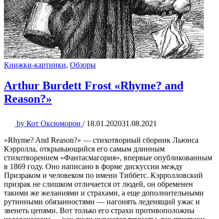
Книжки-картинки
,
Обзоры
Arthur Burdett Frost «Rhyme? and
Reason?»
by
Кот Оксюморон
/
18.01.2020
31.08.2021
«Rhyme? And Reason?» — стихотворный сборник Льюиса
Кэрролла, открывающийся его самым длинным
стихотворением «Фантасмагория», впервые опубликованным
в 1869 году. Оно написано в форме дискуссии между
Призраком и человеком по имени Тиббетс. Кэрролловский
призрак не слишком отличается от людей, он обременен
такими же желаниями и страхами, а еще дополнительными
рутинными обязанностями — нагонять леденящий ужас и
звенеть цепями. Вот только его страхи противоположны