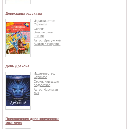
Денискины рассказы
Издательство:
Стрекоза
Серия:
Внеклассное
чтение
Автор:
Драгунский
Виктор Юзефович
Дочь Дракона
Издательство:
Стрекоза
Серия:
Книга для
подростков
Автор:
Флэнаган
Лиз
Приключения доисторического
мальчика