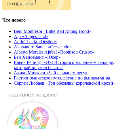
Что нового
Beni Montresor «Little Red Riding Hood»
Ajo «Aapjes-land»
André Letria «Destino»
Alessandro Sanna «Crescendo»
Alberto Morales Ajubel «Robinson Crusoé»
Бен Хейсеманс «Юбер»
Елена Репетур «Эх! История о маленьком гепарде,
который не умел бегать»
Акико Миякоси «Чай в зимнем лесу»
Гастрономическое путешествие по рынкам мира
Сергей Любаев «Три обезьяны королевской крови»