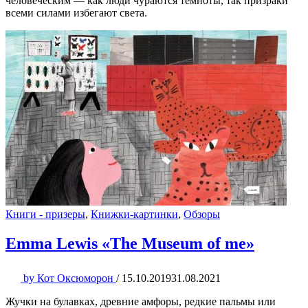
человеческим — как люди чураются темноты, так призраки
всеми силами избегают света.
Книги - призеры
,
Книжки-картинки
,
Обзоры
Emma Lewis «The Museum of me»
by
Кот Оксюморон
/
15.10.2019
31.08.2021
Жучки на булавках, древние амфоры, редкие пальмы или