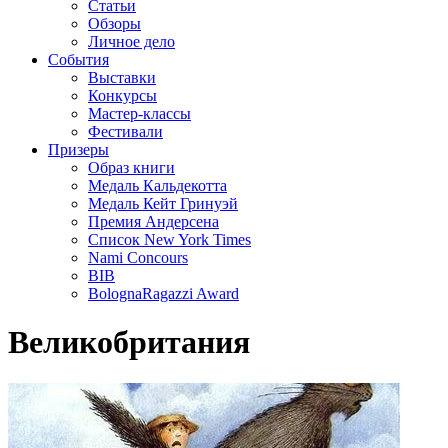
Статьи
Обзоры
Личное дело
События
Выставки
Конкурсы
Мастер-классы
Фестивали
Призеры
Образ книги
Медаль Кальдекотта
Медаль Кейт Гринуэй
Премия Андерсена
Список New York Times
Nami Concours
BIB
BolognaRagazzi Award
Великобритания