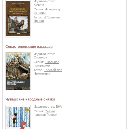
Издательство:
Качели
Серия:
Истории до
истории
Автор:
Д`Эрвильи
Эрнест
Севастопольские рассказы
Издательство:
Стрекоза
Серия:
Школьная
программа
Автор:
Толстой Лев
Николаевич
Чувашские народные сказки
Издательство:
BHV
Серия:
Сказки
народов России