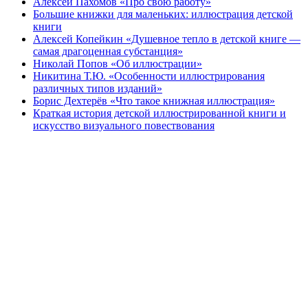
Алексей Пахомов «Про свою работу»
Большие книжки для маленьких: иллюстрация детской
книги
Алексей Копейкин «Душевное тепло в детской книге —
самая драгоценная субстанция»
Николай Попов «Об иллюстрации»
Никитина Т.Ю. «Особенности иллюстрирования
различных типов изданий»
Борис Дехтерёв «Что такое книжная иллюстрация»
Краткая история детской иллюстрированной книги и
искусство визуального повествования