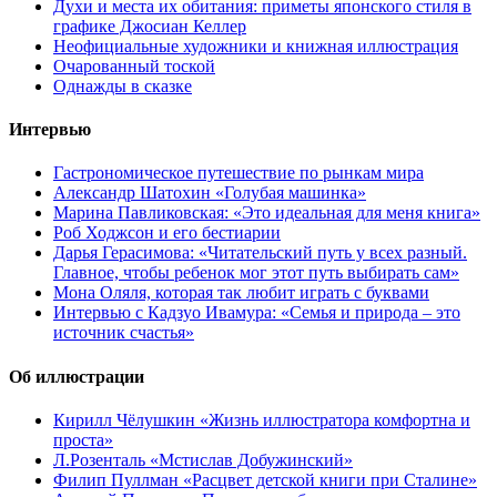
Духи и места их обитания: приметы японского стиля в
графике Джосиан Келлер
Неофициальные художники и книжная иллюстрация
Очарованный тоской
Однажды в сказке
Интервью
Гастрономическое путешествие по рынкам мира
Александр Шатохин «Голубая машинка»
Марина Павликовская: «Это идеальная для меня книга»
Роб Ходжсон и его бестиарии
Дарья Герасимова: «Читательский путь у всех разный.
Главное, чтобы ребенок мог этот путь выбирать сам»
Мона Оляля, которая так любит играть с буквами
Интервью с Кадзуо Ивамура: «Семья и природа – это
источник счастья»
Об иллюстрации
Кирилл Чёлушкин «Жизнь иллюстратора комфортна и
проста»
Л.Розенталь «Мстислав Добужинский»
Филип Пуллман «Расцвет детской книги при Сталине»