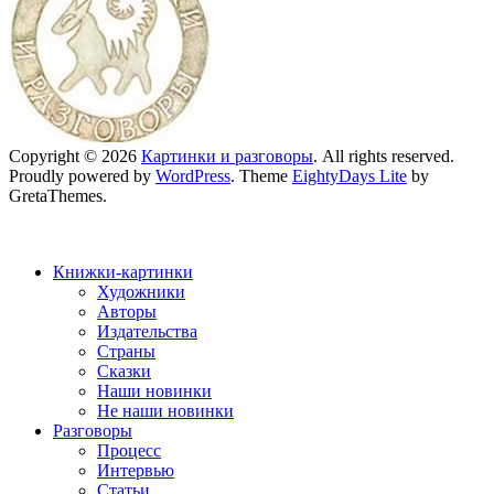
Copyright © 2026
Картинки и разговоры
. All rights reserved.
Proudly powered by
WordPress
. Theme
EightyDays Lite
by
GretaThemes.
Книжки-картинки
Художники
Авторы
Издательства
Страны
Сказки
Наши новинки
Не наши новинки
Разговоры
Процесс
Интервью
Статьи