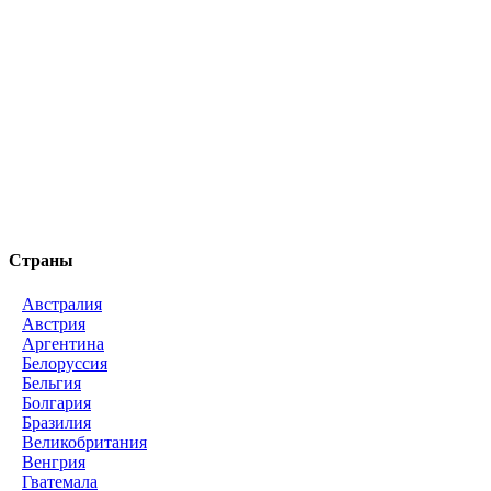
Страны
Австралия
Австрия
Аргентина
Белоруссия
Бельгия
Болгария
Бразилия
Великобритания
Венгрия
Гватемала