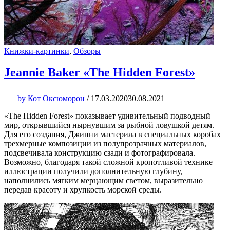
Книжки-картинки
,
Обзоры
Jeannie Baker «The Hidden Forest»
by
Кот Оксюморон
/
17.03.2020
30.08.2021
«The Hidden Forest» показывает удивительный подводный
мир, открывшийся нырнувшим за рыбной ловушкой детям.
Для его создания, Джинни мастерила в специальных коробах
трехмерные композиции из полупрозрачных материалов,
подсвечивала конструкцию сзади и фотографировала.
Возможно, благодаря такой сложной кропотливой технике
иллюстрации получили дополнительную глубину,
наполнились мягким мерцающим светом, выразительно
передав красоту и хрупкость морской среды.