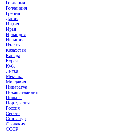
Германия
Голландия
Греция
Дания
Индия
Иран
Ирландия
Испания
Италия
Казахстан
Канада
Корея
Куба
Литва
Мексика
Молдавия
Никарагуа
Новая Зеландия
Польша
Португалия
Россия
Сербия
Сингапур
Словакия
СССР