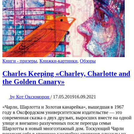
Книги - призеры
,
Книжки-картинки
,
Обзоры
Charles Keeping «Charley, Charlotte and
the Golden Canary»
by
Кот Оксюморон
/
17.05.2019
16.09.2021
«Чарли, Шарлотта и Золотая канарейка», вышедшая в 1967
году в Оксфордском университетском издательстве — это
современная сказка о двух друзьях, выросших вместе на одной
улице и внезапно разлученных после переезда семьи
Шарлотты в новый многоэтажный дом. Тоскующий Чарли
покупает себе в утешение канарейку; упорхнув однажды из