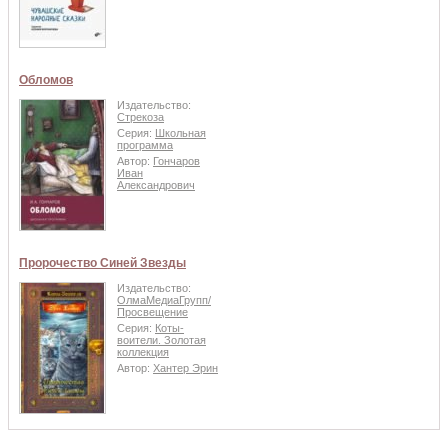
Обломов
Издательство:
Стрекоза
Серия:
Школьная
программа
Автор:
Гончаров
Иван
Александрович
Пророчество Синей Звезды
Издательство:
ОлмаМедиаГрупп/
Просвещение
Серия:
Коты-
воители. Золотая
коллекция
Автор:
Хантер Эрин