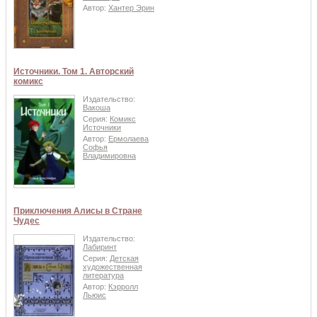
Автор:
Хантер Эрин
Источники. Том 1. Авторский
комикс
Издательство:
Вакоша
Серия:
Комикс
Источники
Автор:
Ермолаева
Софья
Владимировна
Приключения Алисы в Стране
Чудес
Издательство:
Лабиринт
Серия:
Детская
художественная
литература
Автор:
Кэрролл
Льюис