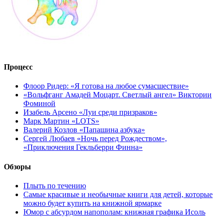
Процесс
Флоор Ридер: «Я готова на любое сумасшествие»
«Вольфганг Амадей Моцарт. Светлый ангел» Виктории
Фоминой
Изабель Арсено «Луи среди призраков»
Марк Мартин «LOTS»
Валерий Козлов «Папашина азбука»
Сергей Любаев «Ночь перед Рождеством»,
«Приключения Гекльберри Финна»
Обзоры
Плыть по течению
Самые красивые и необычные книги для детей, которые
можно будет купить на книжной ярмарке
Юмор с абсурдом напополам: книжная графика Исоль