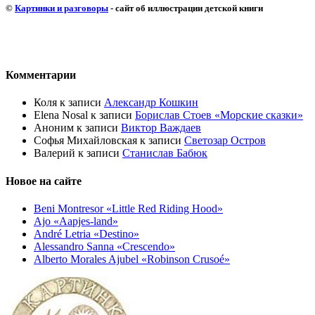
©
Картинки и разговоры
- сайт об иллюстрации детской книги
Комментарии
Коля
к записи
Александр Кошкин
Elena Nosal
к записи
Борислав Стоев «Морские сказки»
Аноним
к записи
Виктор Важдаев
Софья Михайловская
к записи
Светозар Остров
Валерий
к записи
Станислав Бабюк
Новое на сайте
Beni Montresor «Little Red Riding Hood»
Ajo «Aapjes-land»
André Letria «Destino»
Alessandro Sanna «Crescendo»
Alberto Morales Ajubel «Robinson Crusoé»