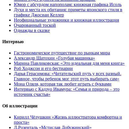
Юмор с абсурдом напополам: книжная графика Исоль
Духи и места их обитания: приметы японского стиля в
графике Джосиан Келлер
Неофициальные художники и книжная иллюстрация
Очарованный тоской
Однажды в сказке
Интервью
Гастрономическое путешествие по рынкам мира
Александр Шатохин «Голубая машинка»
Марина Павликовская: «Это идеальная для меня книга»
Роб Ходжсон и его бестиарии
Дарья Герасимова: «Читательский путь у всех разный.
Главное, чтобы ребенок мог этот путь выбирать сам»
Мона Оляля, которая так любит играть с буквами
Интервью с Кадзуо Ивамура: «Семья и природа – это
источник счастья»
Об иллюстрации
Кирилл Чёлушкин «Жизнь иллюстратора комфортна и
проста»
Л.Розенталь «Мстислав Добужинский»