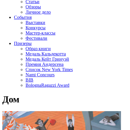
Статьи
Обзоры
Личное дело
События
Выставки
Конкурсы
Мастер-классы
Фестивали
Призеры
Образ книги
Медаль Кальдекотта
Медаль Кейт Гринуэй
Премия Андерсена
Список New York Times
Nami Concours
BIB
BolognaRagazzi Award
Дом