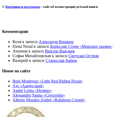
©
Картинки и разговоры
- сайт об иллюстрации детской книги
Комментарии
Коля
к записи
Александр Кошкин
Elena Nosal
к записи
Борислав Стоев «Морские сказки»
Аноним
к записи
Виктор Важдаев
Софья Михайловская
к записи
Светозар Остров
Валерий
к записи
Станислав Бабюк
Новое на сайте
Beni Montresor «Little Red Riding Hood»
Ajo «Aapjes-land»
André Letria «Destino»
Alessandro Sanna «Crescendo»
Alberto Morales Ajubel «Robinson Crusoé»