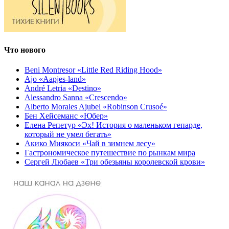
Что нового
Beni Montresor «Little Red Riding Hood»
Ajo «Aapjes-land»
André Letria «Destino»
Alessandro Sanna «Crescendo»
Alberto Morales Ajubel «Robinson Crusoé»
Бен Хейсеманс «Юбер»
Елена Репетур «Эх! История о маленьком гепарде,
который не умел бегать»
Акико Миякоси «Чай в зимнем лесу»
Гастрономическое путешествие по рынкам мира
Сергей Любаев «Три обезьяны королевской крови»