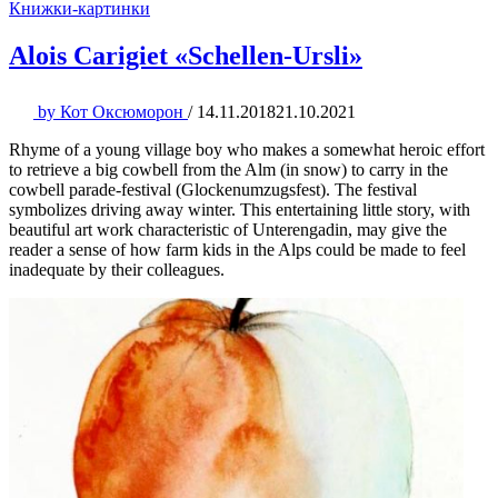
Книжки-картинки
Alois Carigiet «Schellen-Ursli»
by
Кот Оксюморон
/
14.11.2018
21.10.2021
Rhyme of a young village boy who makes a somewhat heroic effort
to retrieve a big cowbell from the Alm (in snow) to carry in the
cowbell parade-festival (Glockenumzugsfest). The festival
symbolizes driving away winter. This entertaining little story, with
beautiful art work characteristic of Unterengadin, may give the
reader a sense of how farm kids in the Alps could be made to feel
inadequate by their colleagues.