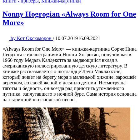
Книги - призеры
,
Книжки-картинки
Nonny Hogrogian «Always Room for One
More»
by
Кот Оксюморон
/
10.07.2019
16.09.2021
«Always Room for One More» — книжка-картинка Сорче Ника
Леодхаса с иллюстрациями Нонни Хогрогян, получившая в
1966 году Медаль Калдекотта за выдающийся вклад в
американскую иллюстрированную детскую литературу. В
книжке рассказывается о шотландце Лэчи Маклаххэне,
который живет на берегу моря в маленькой хижине, заросшей
вереском, со своей женой и десятью детьми. Несмотря на
тяготы и бедность, он всегда рад приютить утомленного
путника, заплутавшего в ночной буре. Сама история основана
на старинной шотландской песне.