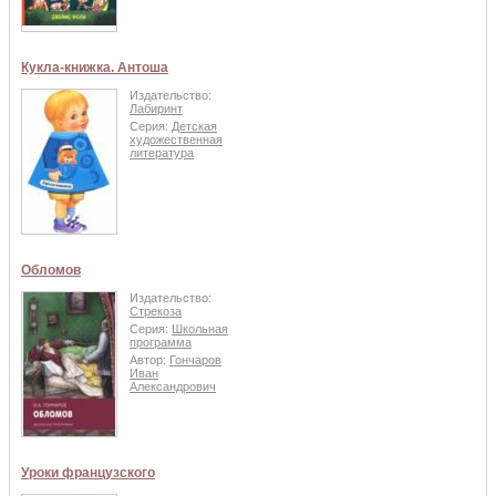
Кукла-книжка. Антоша
Издательство:
Лабиринт
Серия:
Детская
художественная
литература
Обломов
Издательство:
Стрекоза
Серия:
Школьная
программа
Автор:
Гончаров
Иван
Александрович
Уроки французского