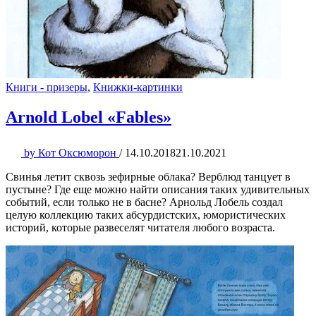
Книги - призеры
,
Книжки-картинки
Arnold Lobel «Fables»
by
Кот Оксюморон
/
14.10.2018
21.10.2021
Свинья летит сквозь зефирные облака? Верблюд танцует в
пустыне? Где еще можно найти описания таких удивительных
событий, если только не в басне? Арнольд Лобель создал
целую коллекцию таких абсурдистских, юмористических
историй, которые развеселят читателя любого возраста.