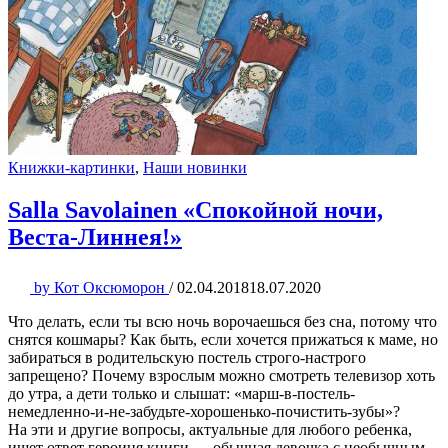
Книжки-картинки
,
Наши новинки
Salla Savolainen «Спокойной ночи,
Веста-Линнея!»
by
Кот Оксюморон
/
02.04.2018
18.07.2020
Что делать, если ты всю ночь ворочаешься без сна, потому что
снятся кошмары? Как быть, если хочется прижаться к маме, но
забираться в родительскую постель строго-настрого
запрещено? Почему взрослым можно смотреть телевизор хоть
до утра, а дети только и слышат: «марш-в-постель-
немедленно-и-не-забудьте-хорошенько-почистить-зубы»?
На эти и другие вопросы, актуальные для любого ребенка,
ищет ответ героиня книги — обычная девочка с необычным