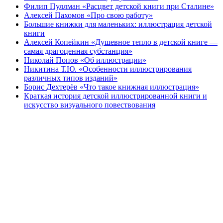
Филип Пуллман «Расцвет детской книги при Сталине»
Алексей Пахомов «Про свою работу»
Большие книжки для маленьких: иллюстрация детской
книги
Алексей Копейкин «Душевное тепло в детской книге —
самая драгоценная субстанция»
Николай Попов «Об иллюстрации»
Никитина Т.Ю. «Особенности иллюстрирования
различных типов изданий»
Борис Дехтерёв «Что такое книжная иллюстрация»
Краткая история детской иллюстрированной книги и
искусство визуального повествования