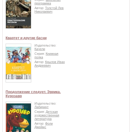
программа
Автор:
Толстой Лев
Николаевич
Квартет и другие басни
Издательство:
Качели
Серия:
Книжная
полка
Автор:
Крылов Иван
Андреевич
Продолжение следует. Эврика.
Курозавр
Издательство:
Лабиринт
Серия:
Детская
художественная
литература
Автор:
Фоли
Джеймс