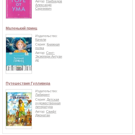
Автор:
Грибоедов
Александр
Сергеевич
Маленький принц
Издательство:
Качели
Серия:
Книжная
полка
Автор:
Сент-
Экзюпери Антуан
де
Путешествия Гулливера
Издательство:
Лабиринт
Серия:
Детская
художественная
литература
Автор:
Свифт
Джонатан