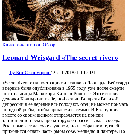
Книжки-картинки
,
Обзоры
Leonard Weisgard «The secret river»
by
Кот Оксюморон
/
25.11.2018
21.10.2021
«Secret river» с иллюстрациями великого Леонарда Вейсгарда
впервые была опубликована в 1955 году, уже после смерти
писательницы Марджори Киннан Ролингс. Это история
девочки Кэлпурнии из бедной семьи. Во время Великой
депрессии в ее деревне все голодают, отец не может поймать
ни одной рыбы, чтобы прокормить семью. И Кэлпурния
вместе со своим щенком отправляется на поиски
таинственной реки, про которую ей рассказывала соседка.
Река помогает девочке с уловом, но на обратном пути ей
приходится отдать часть рыбы сове, медведю и пантере. Но