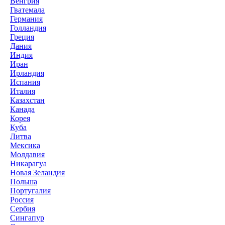
Венгрия
Гватемала
Германия
Голландия
Греция
Дания
Индия
Иран
Ирландия
Испания
Италия
Казахстан
Канада
Корея
Куба
Литва
Мексика
Молдавия
Никарагуа
Новая Зеландия
Польша
Португалия
Россия
Сербия
Сингапур