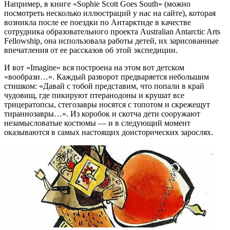
Например, в книге «Sophie Scott Goes South» (можно
посмотреть несколько иллюстраций у нас на сайте), которая
возникла после ее поездки по Антарктиде в качестве
сотрудника образовательного проекта Australian Antarctic Arts
Fellowship, она использовала работы детей, их зарисованные
впечатления от ее рассказов об этой экспедиции.
И вот «Imagine» вся построена на этом вот детском
«вообрази…». Каждый разворот предваряется небольшим
стишком: «Давай с тобой представим, что попали в край
чудовищ, где пикируют птеранодоны и крушат все
трицератопсы, стегозавры носятся с топотом и скрежещут
тираннозавры…». Из коробок и скотча дети сооружают
незамысловатые костюмы — и в следующий момент
оказываются в самых настоящих доисторических зарослях.