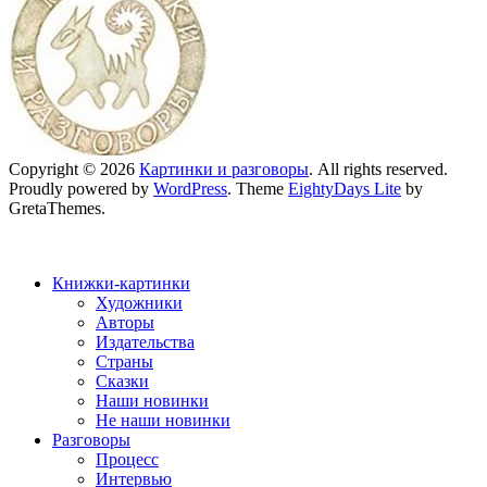
Copyright © 2026
Картинки и разговоры
. All rights reserved.
Proudly powered by
WordPress
. Theme
EightyDays Lite
by
GretaThemes.
Книжки-картинки
Художники
Авторы
Издательства
Страны
Сказки
Наши новинки
Не наши новинки
Разговоры
Процесс
Интервью