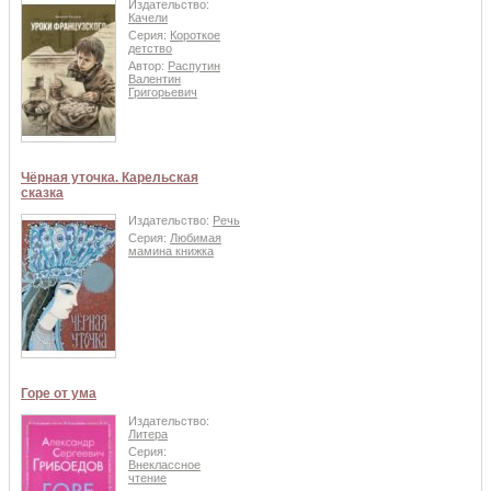
Издательство:
Качели
Серия:
Короткое
детство
Автор:
Распутин
Валентин
Григорьевич
Чёрная уточка. Карельская
сказка
Издательство:
Речь
Серия:
Любимая
мамина книжка
Горе от ума
Издательство:
Литера
Серия:
Внеклассное
чтение