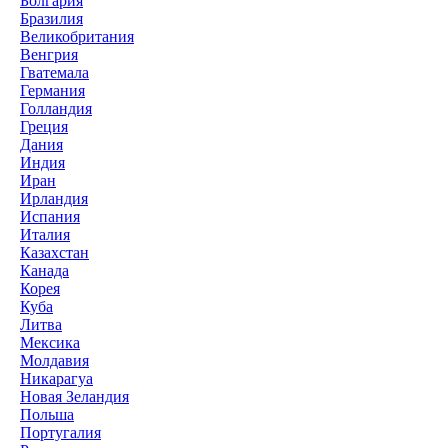
Болгария
Бразилия
Великобритания
Венгрия
Гватемала
Германия
Голландия
Греция
Дания
Индия
Иран
Ирландия
Испания
Италия
Казахстан
Канада
Корея
Куба
Литва
Мексика
Молдавия
Никарагуа
Новая Зеландия
Польша
Португалия