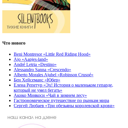
Что нового
Beni Montresor «Little Red Riding Hood»
Ajo «Aapjes-land»
André Letria «Destino»
Alessandro Sanna «Crescendo»
Alberto Morales Ajubel «Robinson Crusoé»
Бен Хейсеманс «Юбер»
Елена Репетур «Эх! История о маленьком гепарде,
который не умел бегать»
Акико Миякоси «Чай в зимнем лесу»
Гастрономическое путешествие по рынкам мира
Сергей Любаев «Три обезьяны королевской крови»