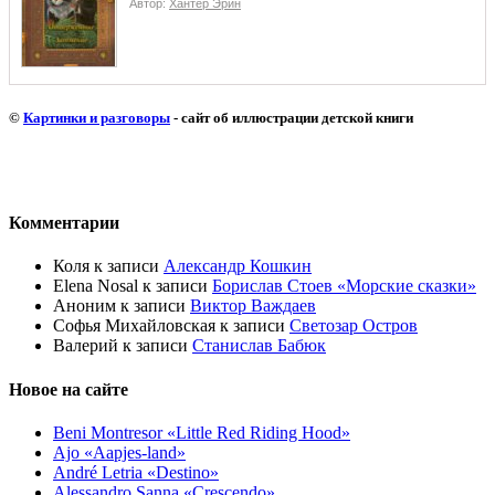
Автор:
Хантер Эрин
©
Картинки и разговоры
- сайт об иллюстрации детской книги
Комментарии
Коля
к записи
Александр Кошкин
Elena Nosal
к записи
Борислав Стоев «Морские сказки»
Аноним
к записи
Виктор Важдаев
Софья Михайловская
к записи
Светозар Остров
Валерий
к записи
Станислав Бабюк
Новое на сайте
Beni Montresor «Little Red Riding Hood»
Ajo «Aapjes-land»
André Letria «Destino»
Alessandro Sanna «Crescendo»