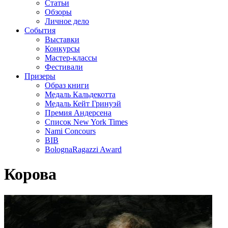
Статьи
Обзоры
Личное дело
События
Выставки
Конкурсы
Мастер-классы
Фестивали
Призеры
Образ книги
Медаль Кальдекотта
Медаль Кейт Гринуэй
Премия Андерсена
Список New York Times
Nami Concours
BIB
BolognaRagazzi Award
Корова