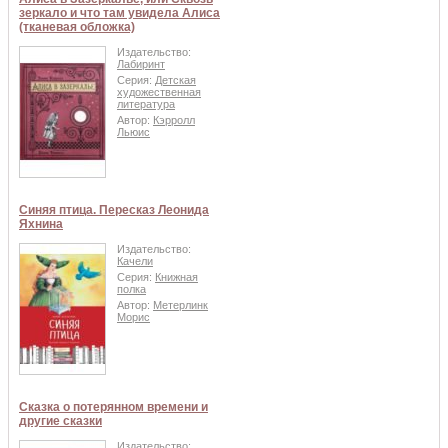
зеркало и что там увидела Алиса
(тканевая обложка)
Издательство:
Лабиринт
Серия:
Детская
художественная
литература
Автор:
Кэрролл
Льюис
Синяя птица. Пересказ Леонида
Яхнина
Издательство:
Качели
Серия:
Книжная
полка
Автор:
Метерлинк
Морис
Сказка о потерянном времени и
другие сказки
Издательство: