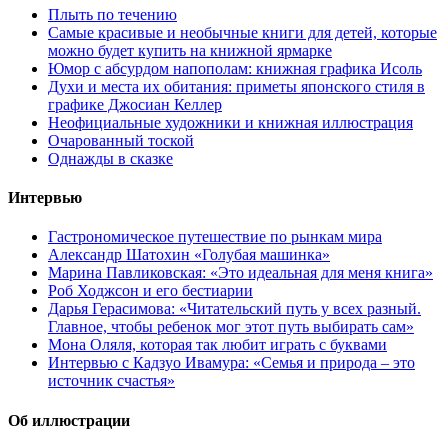
Плыть по течению
Самые красивые и необычные книги для детей, которые
можно будет купить на книжной ярмарке
Юмор с абсурдом напополам: книжная графика Исоль
Духи и места их обитания: приметы японского стиля в
графике Джосиан Келлер
Неофициальные художники и книжная иллюстрация
Очарованный тоской
Однажды в сказке
Интервью
Гастрономическое путешествие по рынкам мира
Александр Шатохин «Голубая машинка»
Марина Павликовская: «Это идеальная для меня книга»
Роб Ходжсон и его бестиарии
Дарья Герасимова: «Читательский путь у всех разный.
Главное, чтобы ребенок мог этот путь выбирать сам»
Мона Оляля, которая так любит играть с буквами
Интервью с Кадзуо Ивамура: «Семья и природа – это
источник счастья»
Об иллюстрации