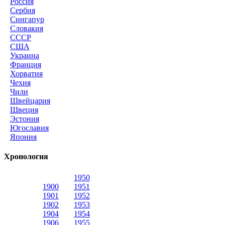
Россия
Сербия
Сингапур
Словакия
СССР
США
Украина
Франция
Хорватия
Чехия
Чили
Швейцария
Швеция
Эстония
Югославия
Япония
Хронология
1950
1900
1951
1901
1952
1902
1953
1904
1954
1906
1955