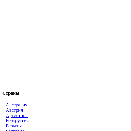
Страны
Австралия
Австрия
Аргентина
Белоруссия
Бельгия