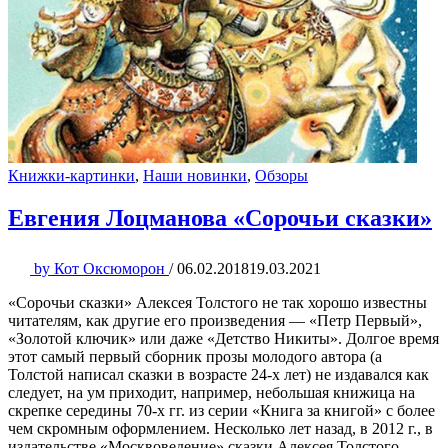
Книжки-картинки
,
Наши новинки
,
Обзоры
Евгения Лоцманова «Сорочьи сказки»
by
Кот Оксюморон
/
06.02.2018
19.03.2021
«Сорочьи сказки» Алексея Толстого не так хорошо известны
читателям, как другие его произведения — «Петр Первый»,
«Золотой ключик» или даже «Детство Никиты». Долгое время
этот самый первый сборник прозы молодого автора (а
Толстой написал сказки в возрасте 24-х лет) не издавался как
следует, на ум приходит, например, небольшая книжица на
скрепке середины 70-х гг. из серии «Книга за книгой» с более
чем скромным оформлением. Несколько лет назад, в 2012 г., в
издательстве «Москвоведение» сказки Алексея Толстого