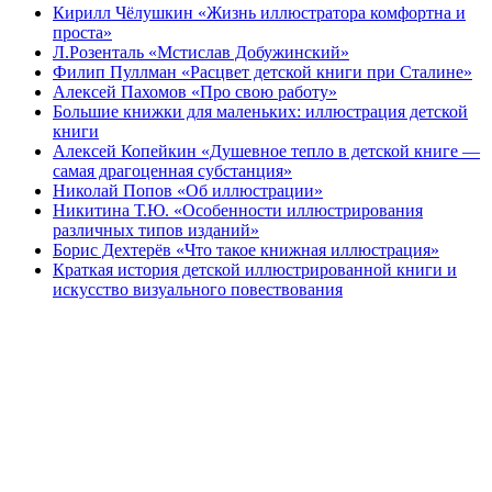
Кирилл Чёлушкин «Жизнь иллюстратора комфортна и
проста»
Л.Розенталь «Мстислав Добужинский»
Филип Пуллман «Расцвет детской книги при Сталине»
Алексей Пахомов «Про свою работу»
Большие книжки для маленьких: иллюстрация детской
книги
Алексей Копейкин «Душевное тепло в детской книге —
самая драгоценная субстанция»
Николай Попов «Об иллюстрации»
Никитина Т.Ю. «Особенности иллюстрирования
различных типов изданий»
Борис Дехтерёв «Что такое книжная иллюстрация»
Краткая история детской иллюстрированной книги и
искусство визуального повествования