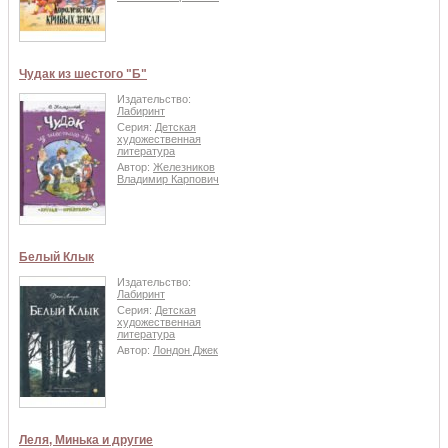
Чудак из шестого "Б"
Издательство:
Лабиринт
Серия:
Детская
художественная
литература
Автор:
Железников
Владимир Карпович
Белый Клык
Издательство:
Лабиринт
Серия:
Детская
художественная
литература
Автор:
Лондон Джек
Леля, Минька и другие