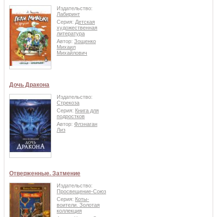
Издательство:
Лабиринт
Серия:
Детская
художественная
литература
Автор:
Зощенко
Михаил
Михайлович
Дочь Дракона
Издательство:
Стрекоза
Серия:
Книга для
подростков
Автор:
Флэнаган
Лиз
Отверженные. Затмение
Издательство:
Просвещение-Союз
Серия:
Коты-
воители. Золотая
коллекция