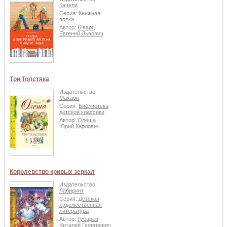
Качели
Серия:
Книжная
полка
Автор:
Шварц
Евгений Львович
Три Толстяка
Издательство:
Махаон
Серия:
Библиотека
детской классики
Автор:
Олеша
Юрий Карлович
Королевство кривых зеркал
Издательство:
Лабиринт
Серия:
Детская
художественная
литература
Автор:
Губарев
Виталий Георгиевич