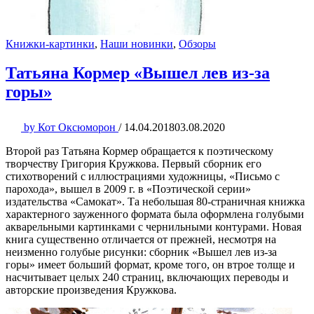
Книжки-картинки
,
Наши новинки
,
Обзоры
Татьяна Кормер «Вышел лев из-за
горы»
by
Кот Оксюморон
/
14.04.2018
03.08.2020
Второй раз Татьяна Кормер обращается к поэтическому
творчеству Григория Кружкова. Первый сборник его
стихотворений с иллюстрациями художницы, «Письмо с
парохода», вышел в 2009 г. в «Поэтической серии»
издательства «Самокат». Та небольшая 80-страничная книжка
характерного зауженного формата была оформлена голубыми
акварельными картинками с чернильными контурами. Новая
книга существенно отличается от прежней, несмотря на
неизменно голубые рисунки: сборник «Вышел лев из-за
горы» имеет больший формат, кроме того, он втрое толще и
насчитывает целых 240 страниц, включающих переводы и
авторские произведения Кружкова.