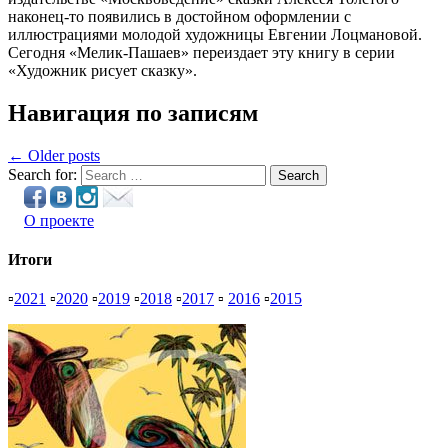
наконец-то появились в достойном оформлении с
иллюстрациями молодой художницы Евгении Лоцмановой.
Сегодня «Мелик-Пашаев» переиздает эту книгу в серии
«Художник рисует сказку».
Навигация по записям
← Older posts
Search for:
Search
О проекте
Итоги
▫
2021
▫
2020
▫
2019
▫
2018
▫
2017
▫
2016
▫
2015