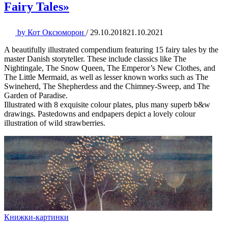
Fairy Tales»
by
Кот Оксюморон
/
29.10.2018
21.10.2021
A beautifully illustrated compendium featuring 15 fairy tales by the
master Danish storyteller. These include classics like The
Nightingale, The Snow Queen, The Emperor’s New Clothes, and
The Little Mermaid, as well as lesser known works such as The
Swineherd, The Shepherdess and the Chimney-Sweep, and The
Garden of Paradise.
Illustrated with 8 exquisite colour plates, plus many superb b&w
drawings. Pastedowns and endpapers depict a lovely colour
illustration of wild strawberries.
Книжки-картинки