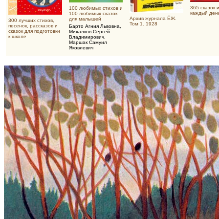
365 сказок 
100 любимых стихов и
каждый ден
100 любимых сказок
Архив журнала ЁЖ.
для малышей
300 лучших стихов,
Том 1. 1928
песенок, рассказов и
Барто Агния Львовна
,
сказок для подготовки
Михалков Сергей
к школе
Владимирович
,
Маршак Самуил
Яковлевич