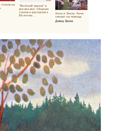
и стихов на
"Весёлый звонок" и
ь
все-все-все. Сборник
стихов и рассказов к
Анна и Эльза. Анна
80-летию...
спешит на помощь
Дэвид Эрика