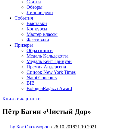
Статьи
Обзоры
Личное дело
События
Выставки
Конкурсы
Мастер-классы
Фестивали
Призеры
Образ книги
Медаль Кальдекотта
Медаль Кейт Гринуэй
Премия Андерсена
Список New York Times
Nami Concours
BIB
BolognaRagazzi Award
Книжки-картинки
Пётр Багин «Чистый Дор»
by
Кот Оксюморон
/
26.10.2018
21.10.2021