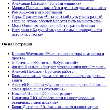
Александр Шатохин «Голубая машинка»
Марина Павликовская: «Это идеальная для меня книга»
Роб Ходжсон и его бестиарии
Дарья Герасимова: «Читательский путь у всех разный.
Главное, чтобы ребенок мог этот путь выбирать сам»
Мона Оляля, которая так любит играть с буквами
Интервью с Кадзуо Ивамура: «Семья и природа – это
источник счастья»
Об иллюстрации
Кирилл Чёлушкин «Жизнь иллюстратора комфортна и
проста»
Л.Розенталь «Мстислав Добужинский»
Филип Пуллман «Расцвет детской книги при Сталине»
Алексей Пахомов «Про свою работу»
Большие книжки для маленьких: иллюстрация детской
книги
Алексей Копейкин «Душевное тепло в детской книге —
самая драгоценная субстанция»
Николай Попов «Об иллюстрации»
Никитина Т.Ю. «Особенности иллюстрирования
различных типов изданий»
Борис Дехтерёв «Что такое книжная иллюстрация»