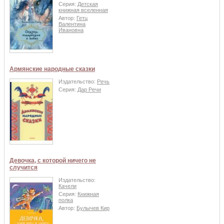
Серия:
Детская
книжная вселенная
Автор:
Гетц
Валентина
Ивановна
Армянские народные сказки
Издательство:
Речь
Серия:
Дар Речи
Девочка, с которой ничего не
случится
Издательство:
Качели
Серия:
Книжная
полка
Автор:
Булычев Кир