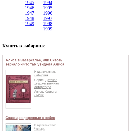
1945
1994
1946
1995
1947
1996
1948
1997
1949
1998
1999
Купить в лабиринте
Алиса в Зазеркалье, или Сквозь
зеркало и что там увидела Алиса
Издательство:
Лабиринт
Серия:
Детская
художественная
литература
Автор:
Кэрролл
Льюис
Сказки, подаренные с небес
Издательство:
Четыре