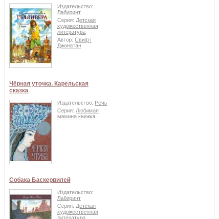
Издательство:
Лабиринт
Серия:
Детская
художественная
литература
Автор:
Свифт
Джонатан
Чёрная уточка. Карельская
сказка
Издательство:
Речь
Серия:
Любимая
мамина книжка
Собака Баскервилей
Издательство:
Лабиринт
Серия:
Детская
художественная
литература