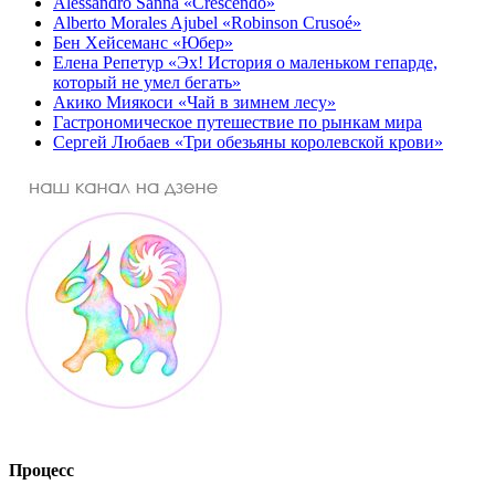
Alessandro Sanna «Crescendo»
Alberto Morales Ajubel «Robinson Crusoé»
Бен Хейсеманс «Юбер»
Елена Репетур «Эх! История о маленьком гепарде,
который не умел бегать»
Акико Миякоси «Чай в зимнем лесу»
Гастрономическое путешествие по рынкам мира
Сергей Любаев «Три обезьяны королевской крови»
Процесс