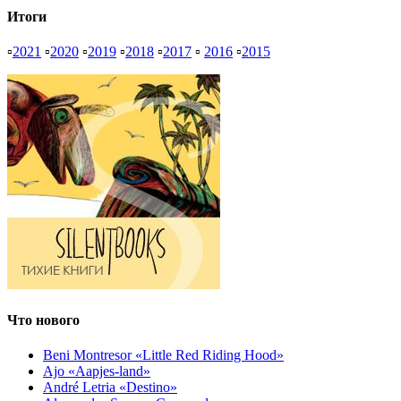
Итоги
▫
2021
▫
2020
▫
2019
▫
2018
▫
2017
▫
2016
▫
2015
Что нового
Beni Montresor «Little Red Riding Hood»
Ajo «Aapjes-land»
André Letria «Destino»