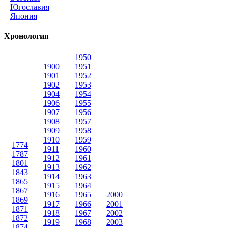
Югославия
Япония
Хронология
1950
1900
1951
1901
1952
1902
1953
1904
1954
1906
1955
1907
1956
1908
1957
1909
1958
1910
1959
1774
1911
1960
1787
1912
1961
1801
1913
1962
1843
1914
1963
1865
1915
1964
1867
1916
1965
2000
1869
1917
1966
2001
1871
1918
1967
2002
1872
1919
1968
2003
1874