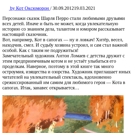
by
Кот Оксюморон
/
30.09.2012
19.03.2021
Персонажи сказок Шарля Перро стали любимыми друзьями
всех детей. Иначе и быть не может, когда увлекательную
историю со знанием дела, талантом и юмором рассказывает
настоящий сказочник.
Вот, например, Кот в сапогах — ну и ловкач! Хитёр, весел,
находчив, смел. И судьбу хозяина устроил, и сам стал важной
особой. Как с таким не подружиться!
Замечательный художник Антон Ломаев с детства дружит с
этим предприимчивым котом и не устаёт улыбаться его
проделкам. Наверное, поэтому в этой книге так много
остроумия, изящества и озорства. Художник приглашает юных
читателей на увлекательный спектакль, вдохновенно
срежиссированный им самим для любимого героя — Кота в
сапогах. Итак, занавес открывается…