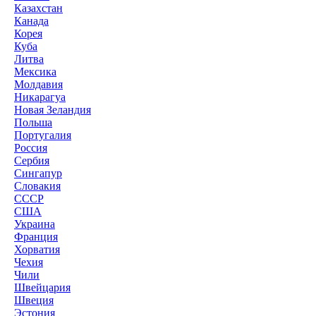
Казахстан
Канада
Корея
Куба
Литва
Мексика
Молдавия
Никарагуа
Новая Зеландия
Польша
Португалия
Россия
Сербия
Сингапур
Словакия
СССР
США
Украина
Франция
Хорватия
Чехия
Чили
Швейцария
Швеция
Эстония