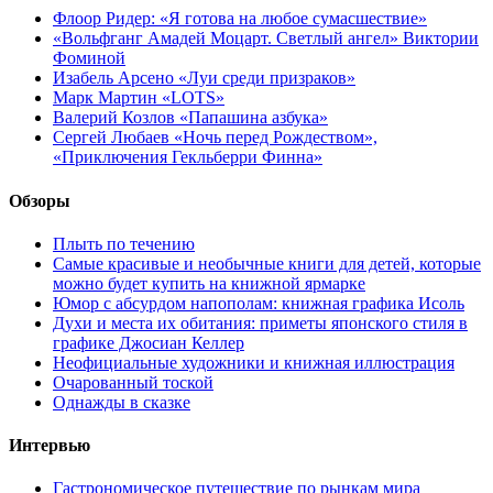
Флоор Ридер: «Я готова на любое сумасшествие»
«Вольфганг Амадей Моцарт. Светлый ангел» Виктории
Фоминой
Изабель Арсено «Луи среди призраков»
Марк Мартин «LOTS»
Валерий Козлов «Папашина азбука»
Сергей Любаев «Ночь перед Рождеством»,
«Приключения Гекльберри Финна»
Обзоры
Плыть по течению
Самые красивые и необычные книги для детей, которые
можно будет купить на книжной ярмарке
Юмор с абсурдом напополам: книжная графика Исоль
Духи и места их обитания: приметы японского стиля в
графике Джосиан Келлер
Неофициальные художники и книжная иллюстрация
Очарованный тоской
Однажды в сказке
Интервью
Гастрономическое путешествие по рынкам мира