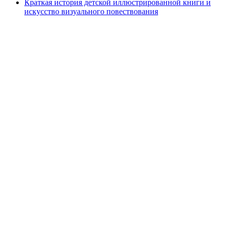
Краткая история детской иллюстрированной книги и
искусство визуального повествования