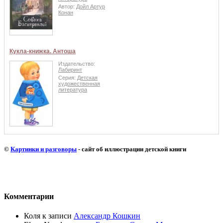
Автор:
Дойл Артур
Конан
Кукла-книжка. Антоша
Издательство:
Лабиринт
Серия:
Детская
художественная
литература
©
Картинки и разговоры
- сайт об иллюстрации детской книги
Комментарии
Коля
к записи
Александр Кошкин