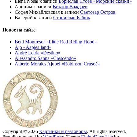
Elena Nosal
к записи
Борислав Стоев «Морские сказки»
Аноним
к записи
Виктор Важдаев
Софья Михайловская
к записи
Светозар Остров
Валерий
к записи
Станислав Бабюк
Новое на сайте
Beni Montresor «Little Red Riding Hood»
Ajo «Aapjes-land»
André Letria «Destino»
Alessandro Sanna «Crescendo»
Alberto Morales Ajubel «Robinson Crusoé»
Copyright © 2026
Картинки и разговоры
. All rights reserved.
Proudly powered by
WordPress
. Theme
EightyDays Lite
by