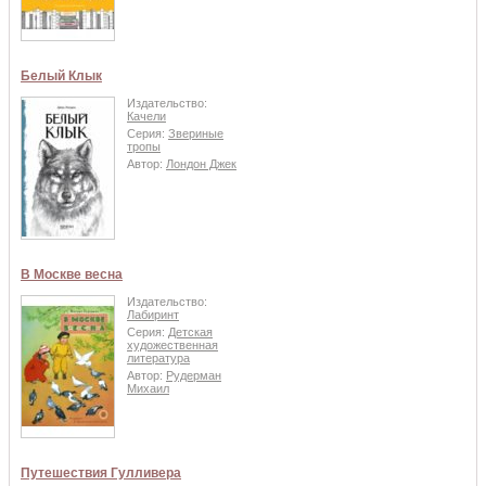
Белый Клык
Издательство:
Качели
Серия:
Звериные
тропы
Автор:
Лондон Джек
В Москве весна
Издательство:
Лабиринт
Серия:
Детская
художественная
литература
Автор:
Рудерман
Михаил
Путешествия Гулливера