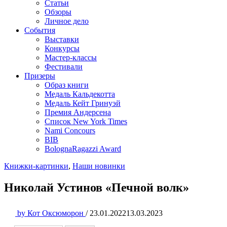
Статьи
Обзоры
Личное дело
События
Выставки
Конкурсы
Мастер-классы
Фестивали
Призеры
Образ книги
Медаль Кальдекотта
Медаль Кейт Гринуэй
Премия Андерсена
Список New York Times
Nami Concours
BIB
BolognaRagazzi Award
Книжки-картинки
,
Наши новинки
Николай Устинов «Печной волк»
by
Кот Оксюморон
/
23.01.2022
13.03.2023