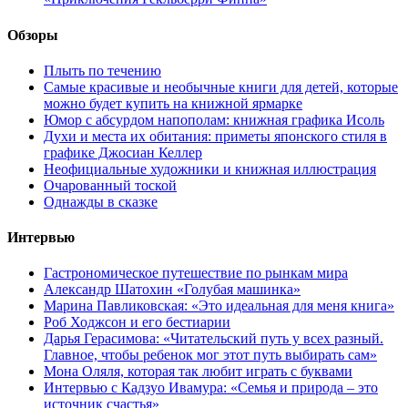
Обзоры
Плыть по течению
Самые красивые и необычные книги для детей, которые
можно будет купить на книжной ярмарке
Юмор с абсурдом напополам: книжная графика Исоль
Духи и места их обитания: приметы японского стиля в
графике Джосиан Келлер
Неофициальные художники и книжная иллюстрация
Очарованный тоской
Однажды в сказке
Интервью
Гастрономическое путешествие по рынкам мира
Александр Шатохин «Голубая машинка»
Марина Павликовская: «Это идеальная для меня книга»
Роб Ходжсон и его бестиарии
Дарья Герасимова: «Читательский путь у всех разный.
Главное, чтобы ребенок мог этот путь выбирать сам»
Мона Оляля, которая так любит играть с буквами
Интервью с Кадзуо Ивамура: «Семья и природа – это
источник счастья»