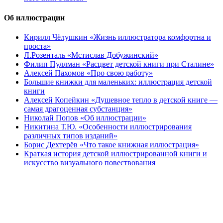
Об иллюстрации
Кирилл Чёлушкин «Жизнь иллюстратора комфортна и
проста»
Л.Розенталь «Мстислав Добужинский»
Филип Пуллман «Расцвет детской книги при Сталине»
Алексей Пахомов «Про свою работу»
Большие книжки для маленьких: иллюстрация детской
книги
Алексей Копейкин «Душевное тепло в детской книге —
самая драгоценная субстанция»
Николай Попов «Об иллюстрации»
Никитина Т.Ю. «Особенности иллюстрирования
различных типов изданий»
Борис Дехтерёв «Что такое книжная иллюстрация»
Краткая история детской иллюстрированной книги и
искусство визуального повествования