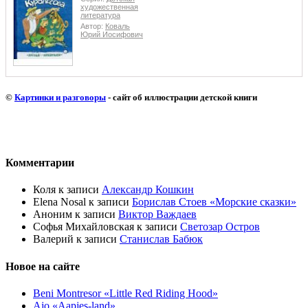
художественная
литература
Автор:
Коваль
Юрий Иосифович
©
Картинки и разговоры
- сайт об иллюстрации детской книги
Комментарии
Коля
к записи
Александр Кошкин
Elena Nosal
к записи
Борислав Стоев «Морские сказки»
Аноним
к записи
Виктор Важдаев
Софья Михайловская
к записи
Светозар Остров
Валерий
к записи
Станислав Бабюк
Новое на сайте
Beni Montresor «Little Red Riding Hood»
Ajo «Aapjes-land»