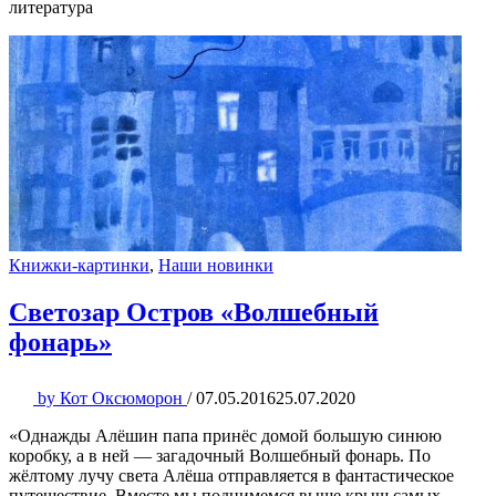
литература
Книжки-картинки
,
Наши новинки
Светозар Остров «Волшебный
фонарь»
by
Кот Оксюморон
/
07.05.2016
25.07.2020
«Однажды Алёшин папа принёс домой большую синюю
коробку, а в ней — загадочный Волшебный фонарь. По
жёлтому лучу света Алёша отправляется в фантастическое
путешествие. Вместе мы поднимемся выше крыш самых