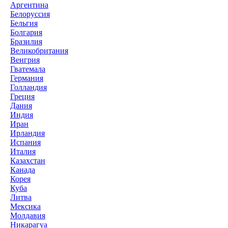
Аргентина
Белоруссия
Бельгия
Болгария
Бразилия
Великобритания
Венгрия
Гватемала
Германия
Голландия
Греция
Дания
Индия
Иран
Ирландия
Испания
Италия
Казахстан
Канада
Корея
Куба
Литва
Мексика
Молдавия
Никарагуа