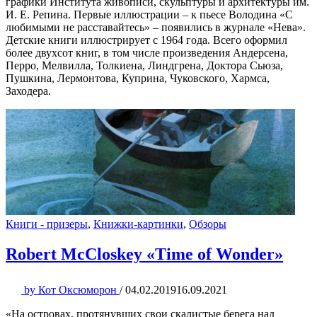
графики Института живописи, скульптуры и архитектуры им.
И. Е. Репина. Первые иллюстрации – к пьесе Володина «С
любимыми не расставайтесь» – появились в журнале «Нева».
Детские книги иллюстрирует с 1964 года. Всего оформил
более двухсот книг, в том числе произведения Андерсена,
Перро, Мелвилла, Толкиена, Линдгрена, Доктора Сьюза,
Пушкина, Лермонтова, Куприна, Чуковского, Хармса,
Заходера.
Книги - призеры
,
Книжки-картинки
,
Обзоры
Robert McCloskey «Time of Wonder»
by
Кот Оксюморон
/
04.02.2019
16.09.2021
«На островах, протянувших свои скалистые берега над