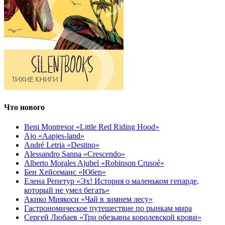
Что нового
Beni Montresor «Little Red Riding Hood»
Ajo «Aapjes-land»
André Letria «Destino»
Alessandro Sanna «Crescendo»
Alberto Morales Ajubel «Robinson Crusoé»
Бен Хейсеманс «Юбер»
Елена Репетур «Эх! История о маленьком гепарде,
который не умел бегать»
Акико Миякоси «Чай в зимнем лесу»
Гастрономическое путешествие по рынкам мира
Сергей Любаев «Три обезьяны королевской крови»