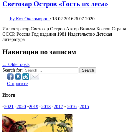
Светозар Остров «Гость из леса»
by
Кот Оксюморон
/
18.02.2016
26.07.2020
Иллюстратор Светозар Остров Автор Вильям Козлов Страна
СССР, Россия Год издания 1981 Издательство Детская
литература
Навигация по записям
← Older posts
Search for:
Search
О проекте
Итоги
▫
2021
▫
2020
▫
2019
▫
2018
▫
2017
▫
2016
▫
2015