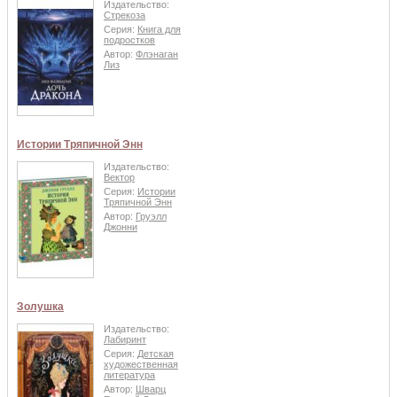
Издательство:
Стрекоза
Серия:
Книга для
подростков
Автор:
Флэнаган
Лиз
Истории Тряпичной Энн
Издательство:
Вектор
Серия:
Истории
Тряпичной Энн
Автор:
Груэлл
Джонни
Золушка
Издательство:
Лабиринт
Серия:
Детская
художественная
литература
Автор:
Шварц