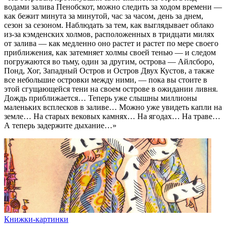
водами залива Пенобскот, можно следить за ходом времени —
как бежит минута за минутой, час за часом, день за днем,
сезон за сезоном. Наблюдать за тем, как выглядывает облако
из-за кэмденских холмов, расположенных в тридцати милях
от залива — как медленно оно растет и растет по мере своего
приближения, как затемняет холмы своей тенью — и следом
погружаются во тьму, один за другим, острова — Айлсборо,
Понд, Хог, Западный Остров и Остров Двух Кустов, а также
все небольшие островки между ними, — пока вы стоите в
этой сгущающейся тени на своем острове в ожидании ливня.
Дождь приближается… Теперь уже слышны миллионы
маленьких всплесков в заливе… Можно уже увидеть капли на
земле… На старых вековых камнях… На ягодах… На траве…
А теперь задержите дыхание…»
Книжки-картинки