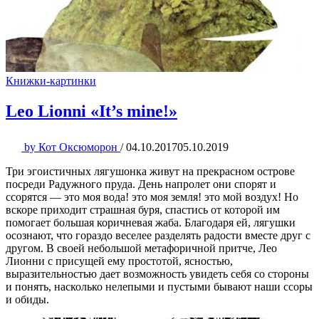
Книжки-картинки
Leo Lionni «It’s mine!»
by
Кот Оксюморон
/
04.10.2017
05.10.2019
Три эгоистичных лягушонка живут на прекрасном острове
посреди Радужного пруда. День напролет они спорят и
ссорятся — это моя вода! это моя земля! это мой воздух! Но
вскоре приходит страшная буря, спастись от которой им
помогает большая коричневая жаба. Благодаря ей, лягушки
осознают, что гораздо веселее разделять радости вместе друг с
другом. В своей небольшой метафоричной притче, Лео
Лионни с присущей ему простотой, ясностью,
выразительностью дает возможность увидеть себя со стороны
и понять, насколько нелепыми и пустыми бывают наши ссоры
и обиды.