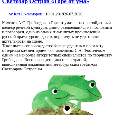
Светозар Остров «Горе от ума»
by
Кот Оксюморон
/
10.01.2018
26.07.2020
Комедия А.С. Грибоедова «Горе от ума» — непревзойденный
шедевр речевой культуры, давно разошедшийся на пословицы
и поговорки, одно из самых знаменитых произведений
русской драматургии, до сих пор ничуть не утратившее
актуальности на сцене.
Текст пьесы сопровождается беспрецедентным по охвату
материала комментарием, составленным С.А. Фомичевым —
одним из наиболее авторитетных специалистов по творчеству
Грибоедова. Воспроизведен цикл иллюстраций,
выполненный выдающимся петербургским графиком
Светозаром Островым.