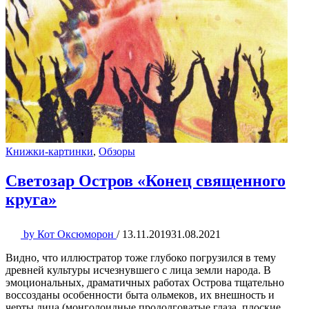
Книжки-картинки
,
Обзоры
Светозар Остров «Конец священного
круга»
by
Кот Оксюморон
/
13.11.2019
31.08.2021
Видно, что иллюстратор тоже глубоко погрузился в тему
древней культуры исчезнувшего с лица земли народа. В
эмоциональных, драматичных работах Острова тщательно
воссозданы особенности быта ольмеков, их внешность и
черты лица (монголоидные продолговатые глаза, плоские