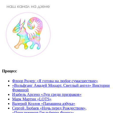
Процесс
Флоор Ридер: «Я готова на любое сумасшествие»
«Вольфганг Амадей Моцарт. Светлый ангел» Виктории
Фоминой
Изабель Арсено «Луи среди призраков»
Марк Мартин «LOTS»
Валерий Козлов «Папашина азбука»
Сергей Любаев «Ночь перед Рождеством»,
«Приключения Гекльберри Финна»