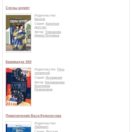
Сосны шумят
Издательство:
Качели
Серия:
Короткое
детство
Автор:
Токмакова
Ирина Петровна
Камикадзе 360
Издательство:
Пять
четвертей
Серия:
Искажения
Автор:
Каграманова
Екатерина
Размиковна
Приключения Васи Куролесова
Издательство:
Лабиринт
Серия:
Детская