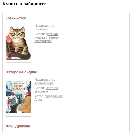
Купить в лабиринте
Котик-коток
Издательство:
Лабиринт
Серия:
Детская
художественная
литература
Пятеро на льдине
Издательство:
Абраказябра
Серия:
Честное
звериное
Автор:
Уродовских
Анна
Дочь Дракона