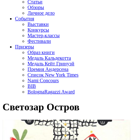
Статьи
Обзоры
Личное дело
События
Выставки
Конкурсы
Мастер-классы
Фестивали
Призеры
Образ книги
Медаль Кальдекотта
Медаль Кейт Гринуэй
Премия Андерсена
Список New York Times
Nami Concours
BIB
BolognaRagazzi Award
Светозар Остров