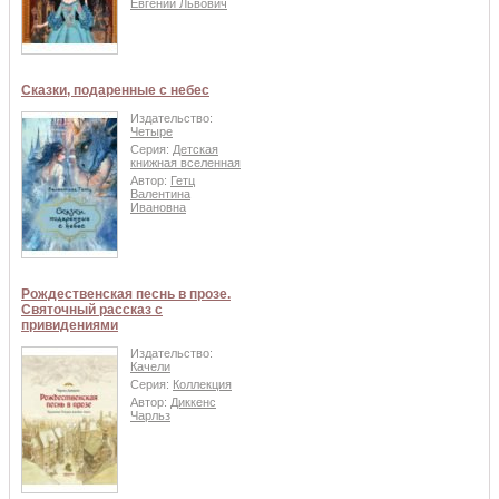
Евгений Львович
Сказки, подаренные с небес
Издательство:
Четыре
Серия:
Детская
книжная вселенная
Автор:
Гетц
Валентина
Ивановна
Рождественская песнь в прозе.
Святочный рассказ с
привидениями
Издательство:
Качели
Серия:
Коллекция
Автор:
Диккенс
Чарльз