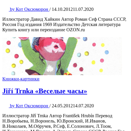
by
Кот Оксюморон
/
14.10.2012
11.07.2020
Иллюстратор Давид Хайкин Автор Роман Сеф Страна СССР,
Россия Год издания 1969 Издательство Детская литература
Купить книгу или переиздание OZON.ru
Книжки-картинки
Jiří Trnka «Веселые часы»
by
Кот Оксюморон
/
24.05.2012
14.07.2020
Иллюстратор Jiří Trnka Автор František Hrubín Перевод
Н.Воробьева, Н.Воронель, Ю.Вронский, И.Иванов,
В.Николаев, М.Обручев, Р.Сеф, Е.Солонович, Л.Тоом,