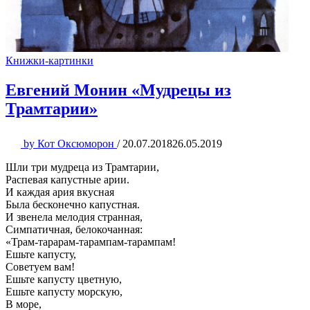
Книжки-картинки
Евгений Монин «Мудрецы из
Трамтарии»
by
Кот Оксюморон
/
20.07.2018
26.05.2019
Шли три мудреца из Трамтарии,
Распевая капустные арии.
И каждая ария вкусная
Была бесконечно капустная.
И звенела мелодия странная,
Симпатичная, белокочанная:
«Трам-тарарам-тарампам-тарампам!
Ешьте капусту,
Советуем вам!
Ешьте капусту цветную,
Ешьте капусту морскую,
В море,