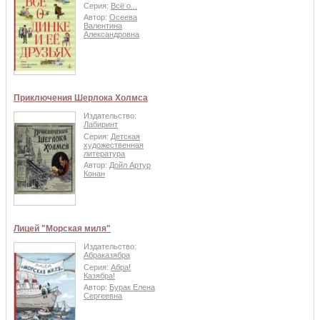
Серия:
Всё о...
Автор:
Осеева
Валентина
Александровна
Приключения Шерлока Холмса
Издательство:
Лабиринт
Серия:
Детская
художественная
литература
Автор:
Дойл Артур
Конан
Лицей "Морская миля"
Издательство:
Абраказябра
Серия:
Абра!
Казябра!
Автор:
Бурак Елена
Сергеевна