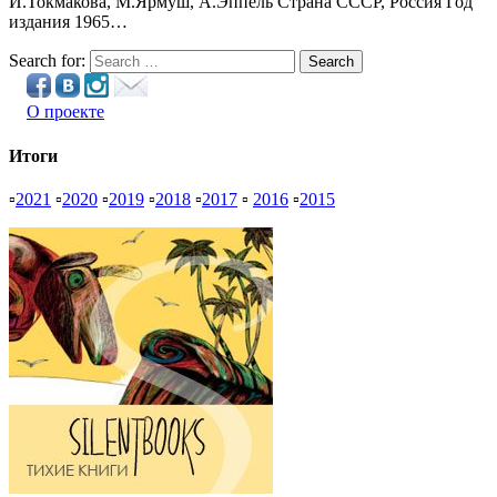
И.Токмакова, М.Ярмуш, А.Эппель Страна СССР, Россия Год
издания 1965…
Search for:
Search
О проекте
Итоги
▫
2021
▫
2020
▫
2019
▫
2018
▫
2017
▫
2016
▫
2015