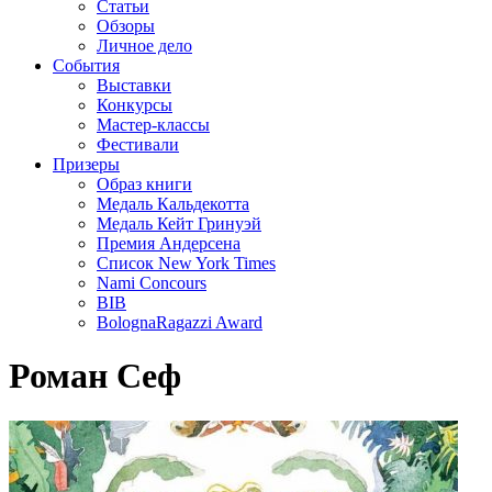
Статьи
Обзоры
Личное дело
События
Выставки
Конкурсы
Мастер-классы
Фестивали
Призеры
Образ книги
Медаль Кальдекотта
Медаль Кейт Гринуэй
Премия Андерсена
Список New York Times
Nami Concours
BIB
BolognaRagazzi Award
Роман Сеф