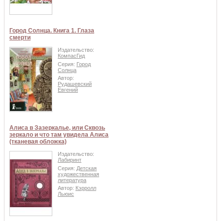
Город Солнца. Книга 1. Глаза
смерти
Издательство:
КомпасГид
Серия:
Город
Солнца
Автор:
Рудашевский
Евгений
Алиса в Зазеркалье, или Сквозь
зеркало и что там увидела Алиса
(тканевая обложка)
Издательство:
Лабиринт
Серия:
Детская
художественная
литература
Автор:
Кэрролл
Льюис