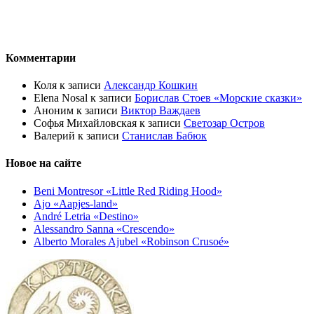
Комментарии
Коля
к записи
Александр Кошкин
Elena Nosal
к записи
Борислав Стоев «Морские сказки»
Аноним
к записи
Виктор Важдаев
Софья Михайловская
к записи
Светозар Остров
Валерий
к записи
Станислав Бабюк
Новое на сайте
Beni Montresor «Little Red Riding Hood»
Ajo «Aapjes-land»
André Letria «Destino»
Alessandro Sanna «Crescendo»
Alberto Morales Ajubel «Robinson Crusoé»