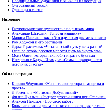
Неофициальные художники и книжная иллюстрация
Очарованный тоской
Однажды в сказке
Интервью
Гастрономическое путешествие по рынкам мира
Александр Шатохин «Голубая машинка»
Марина Павликовская: «Это идеальная для меня книга»
Роб Ходжсон и его бестиарии
Дарья Герасимова: «Читательский путь у всех разный.
Главное, чтобы ребенок мог этот путь выбирать сам»
Мона Оляля, которая так любит играть с буквами
Интервью с Кадзуо Ивамура: «Семья и природа – это
источник счастья»
Об иллюстрации
Кирилл Чёлушкин «Жизнь иллюстратора комфортна и
проста»
Л.Розенталь «Мстислав Добужинский»
Филип Пуллман «Расцвет детской книги при Сталине»
Алексей Пахомов «Про свою работу»
Большие книжки для маленьких: иллюстрация детской