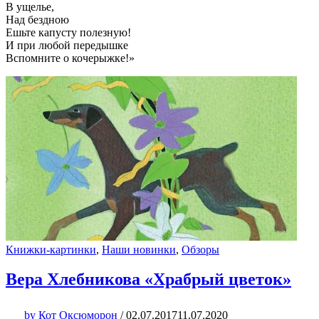
В ущелье,
Над бездною
Ешьте капусту полезную!
И при любой передышке
Вспомните о кочерыжке!»
Книжки-картинки
,
Наши новинки
,
Обзоры
Вера Хлебникова «Храбрый цветок»
by
Кот Оксюморон
/
02.07.2017
11.07.2020