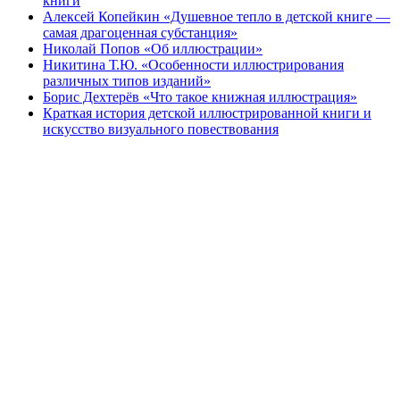
книги
Алексей Копейкин «Душевное тепло в детской книге —
самая драгоценная субстанция»
Николай Попов «Об иллюстрации»
Никитина Т.Ю. «Особенности иллюстрирования
различных типов изданий»
Борис Дехтерёв «Что такое книжная иллюстрация»
Краткая история детской иллюстрированной книги и
искусство визуального повествования