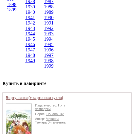
1938
1987
1898
1939
1988
1899
1940
1989
1941
1990
1942
1991
1943
1992
1944
1993
1945
1994
1946
1995
1947
1996
1948
1997
1949
1998
1999
Купить в лабиринте
Вертушинки (+ картонная кукла)
Издательство:
Пять
четвертей
Серия:
Понарошку
Автор:
Михеева
Тамара Витальевна