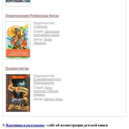
Приключения Робинзона Крузо
Издательство:
Стрекоза
Серия:
Школьная
программа новая
Автор:
Дефо
Даниель
Первая битва
Издательство:
ОлмаМедиаГрупп/
Просвещение
Серия:
Коты-
воители. Начало
племен
Автор:
Хантер Эрин
©
Картинки и разговоры
- сайт об иллюстрации детской книги