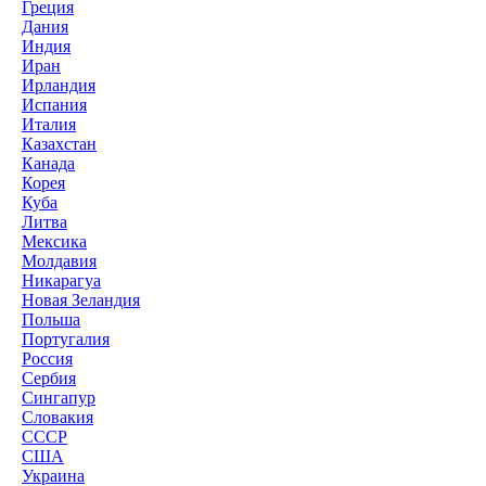
Греция
Дания
Индия
Иран
Ирландия
Испания
Италия
Казахстан
Канада
Корея
Куба
Литва
Мексика
Молдавия
Никарагуа
Новая Зеландия
Польша
Португалия
Россия
Сербия
Сингапур
Словакия
СССР
США
Украина