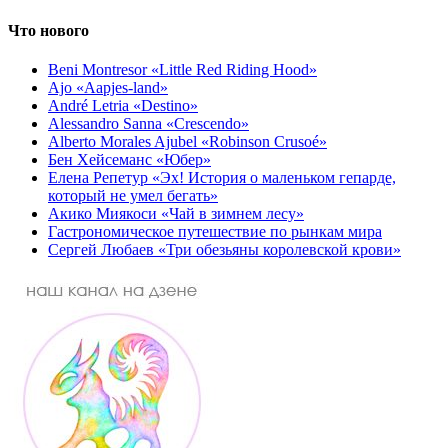
Что нового
Beni Montresor «Little Red Riding Hood»
Ajo «Aapjes-land»
André Letria «Destino»
Alessandro Sanna «Crescendo»
Alberto Morales Ajubel «Robinson Crusoé»
Бен Хейсеманс «Юбер»
Елена Репетур «Эх! История о маленьком гепарде,
который не умел бегать»
Акико Миякоси «Чай в зимнем лесу»
Гастрономическое путешествие по рынкам мира
Сергей Любаев «Три обезьяны королевской крови»