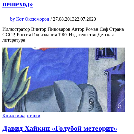
пешеход»
by
Кот Оксюморон
/
27.08.2013
22.07.2020
Иллюстратор Виктор Пивоваров Автор Роман Сеф Страна
СССР, Россия Год издания 1967 Издательство Детская
литература
Книжки-картинки
Давид Хайкин «Голубой метеорит»