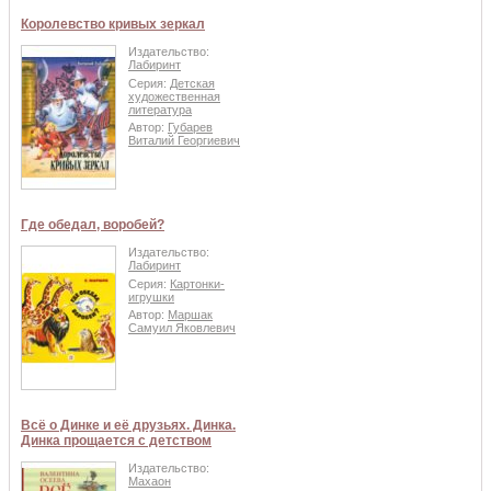
Королевство кривых зеркал
Издательство:
Лабиринт
Серия:
Детская
художественная
литература
Автор:
Губарев
Виталий Георгиевич
Где обедал, воробей?
Издательство:
Лабиринт
Серия:
Картонки-
игрушки
Автор:
Маршак
Самуил Яковлевич
Всё о Динке и её друзьях. Динка.
Динка прощается с детством
Издательство:
Махаон