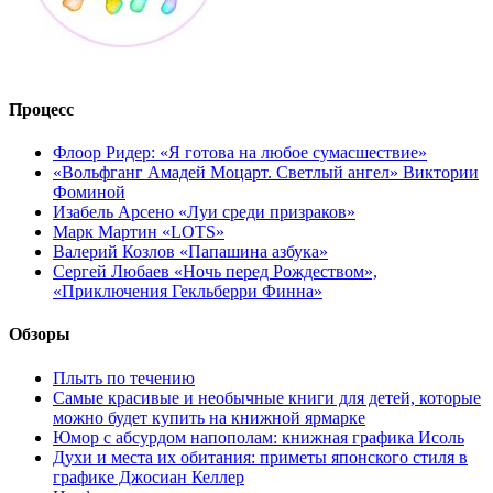
Процесс
Флоор Ридер: «Я готова на любое сумасшествие»
«Вольфганг Амадей Моцарт. Светлый ангел» Виктории
Фоминой
Изабель Арсено «Луи среди призраков»
Марк Мартин «LOTS»
Валерий Козлов «Папашина азбука»
Сергей Любаев «Ночь перед Рождеством»,
«Приключения Гекльберри Финна»
Обзоры
Плыть по течению
Самые красивые и необычные книги для детей, которые
можно будет купить на книжной ярмарке
Юмор с абсурдом напополам: книжная графика Исоль
Духи и места их обитания: приметы японского стиля в
графике Джосиан Келлер