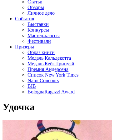
Статьи
Обзоры
Личное дело
События
Выставки
Конкурсы
Мастер-классы
Фестивали
Призеры
Образ книги
Медаль Кальдекотта
Медаль Кейт Гринуэй
Премия Андерсена
Список New York Times
Nami Concours
BIB
BolognaRagazzi Award
Удочка