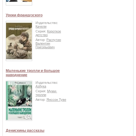
Уроки французского
Издательство:
Качели
Серия:
Короткое
детство
Автор:
Распутин
Валентин
Григорьевич
Маленькие тролли и большое
наводнение
Издательство:
Азбука
Серия:
Муми-
тролли
Автор:
Янссон Туве
Денискины рассказы