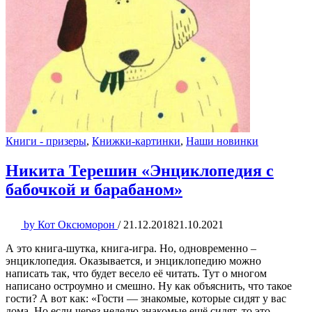
Книги - призеры
,
Книжки-картинки
,
Наши новинки
Никита Терешин «Энциклопедия с
бабочкой и барабаном»
by
Кот Оксюморон
/
21.12.2018
21.10.2021
А это книга-шутка, книга-игра. Но, одновременно –
энциклопедия. Оказывается, и энциклопедию можно
написать так, что будет весело её читать. Тут о многом
написано остроумно и смешно. Ну как объяснить, что такое
гости? А вот как: «Гости — знакомые, которые сидят у вас
дома. Но если через неделю знакомые ещё сидят, то это,