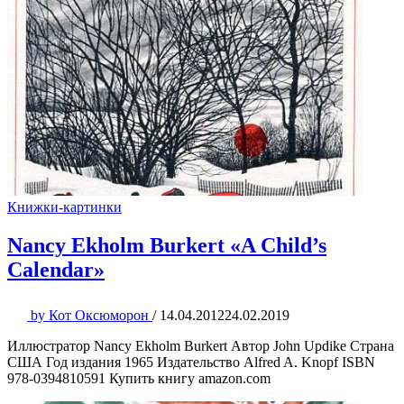
Книжки-картинки
Nancy Ekholm Burkert «A Child’s
Calendar»
by
Кот Оксюморон
/
14.04.2012
24.02.2019
Иллюстратор Nancy Ekholm Burkert Автор John Updike Страна
США Год издания 1965 Издательство Alfred A. Knopf ISBN
978-0394810591 Купить книгу amazon.com