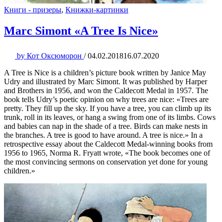
Книги - призеры
,
Книжки-картинки
Marc Simont «A Tree Is Nice»
by
Кот Оксюморон
/
04.02.2018
16.07.2020
A Tree is Nice is a children’s picture book written by Janice May
Udry and illustrated by Marc Simont. It was published by Harper
and Brothers in 1956, and won the Caldecott Medal in 1957. The
book tells Udry’s poetic opinion on why trees are nice: «Trees are
pretty. They fill up the sky. If you have a tree, you can climb up its
trunk, roll in its leaves, or hang a swing from one of its limbs. Cows
and babies can nap in the shade of a tree. Birds can make nests in
the branches. A tree is good to have around. A tree is nice.» In a
retrospective essay about the Caldecott Medal-winning books from
1956 to 1965, Norma R. Fryatt wrote, «The book becomes one of
the most convincing sermons on conservation yet done for young
children.»