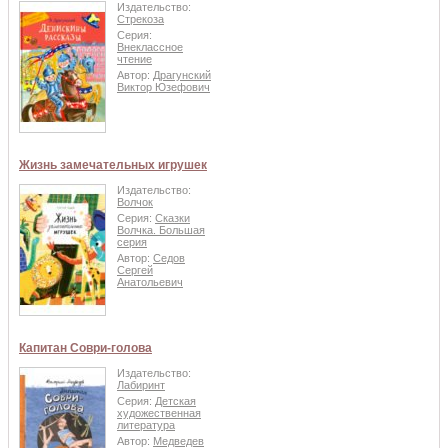
Издательство:
Стрекоза
Серия:
Внеклассное
чтение
Автор:
Драгунский
Виктор Юзефович
Жизнь замечательных игрушек
Издательство:
Волчок
Серия:
Сказки
Волчка. Большая
серия
Автор:
Седов
Сергей
Анатольевич
Капитан Соври-голова
Издательство:
Лабиринт
Серия:
Детская
художественная
литература
Автор:
Медведев