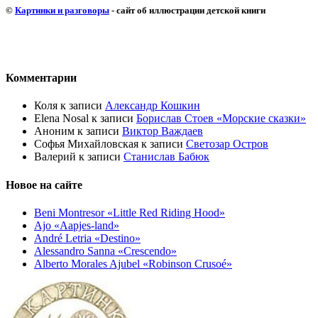
©
Картинки и разговоры
- сайт об иллюстрации детской книги
Комментарии
Коля
к записи
Александр Кошкин
Elena Nosal
к записи
Борислав Стоев «Морские сказки»
Аноним
к записи
Виктор Важдаев
Софья Михайловская
к записи
Светозар Остров
Валерий
к записи
Станислав Бабюк
Новое на сайте
Beni Montresor «Little Red Riding Hood»
Ajo «Aapjes-land»
André Letria «Destino»
Alessandro Sanna «Crescendo»
Alberto Morales Ajubel «Robinson Crusoé»