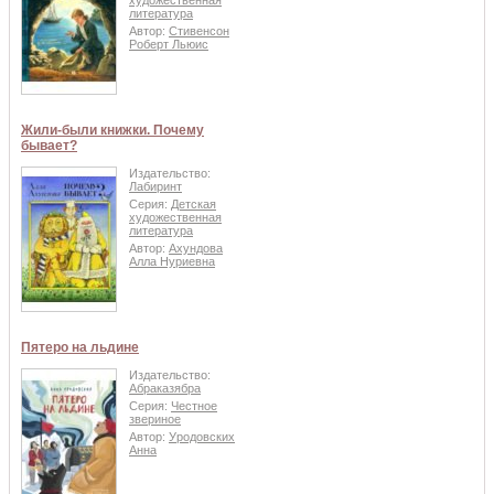
литература
Автор:
Стивенсон
Роберт Льюис
Жили-были книжки. Почему
бывает?
Издательство:
Лабиринт
Серия:
Детская
художественная
литература
Автор:
Ахундова
Алла Нуриевна
Пятеро на льдине
Издательство:
Абраказябра
Серия:
Честное
звериное
Автор:
Уродовских
Анна