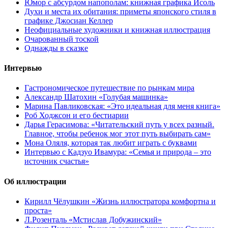
Юмор с абсурдом напополам: книжная графика Исоль
Духи и места их обитания: приметы японского стиля в
графике Джосиан Келлер
Неофициальные художники и книжная иллюстрация
Очарованный тоской
Однажды в сказке
Интервью
Гастрономическое путешествие по рынкам мира
Александр Шатохин «Голубая машинка»
Марина Павликовская: «Это идеальная для меня книга»
Роб Ходжсон и его бестиарии
Дарья Герасимова: «Читательский путь у всех разный.
Главное, чтобы ребенок мог этот путь выбирать сам»
Мона Оляля, которая так любит играть с буквами
Интервью с Кадзуо Ивамура: «Семья и природа – это
источник счастья»
Об иллюстрации
Кирилл Чёлушкин «Жизнь иллюстратора комфортна и
проста»
Л.Розенталь «Мстислав Добужинский»