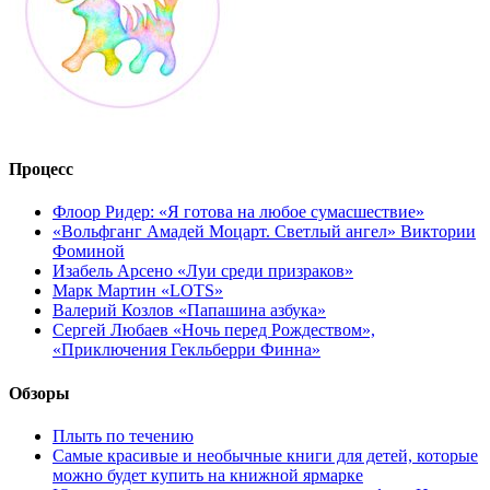
Процесс
Флоор Ридер: «Я готова на любое сумасшествие»
«Вольфганг Амадей Моцарт. Светлый ангел» Виктории
Фоминой
Изабель Арсено «Луи среди призраков»
Марк Мартин «LOTS»
Валерий Козлов «Папашина азбука»
Сергей Любаев «Ночь перед Рождеством»,
«Приключения Гекльберри Финна»
Обзоры
Плыть по течению
Самые красивые и необычные книги для детей, которые
можно будет купить на книжной ярмарке