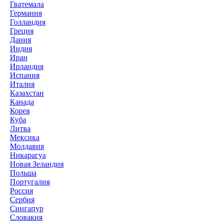
Гватемала
Германия
Голландия
Греция
Дания
Индия
Иран
Ирландия
Испания
Италия
Казахстан
Канада
Корея
Куба
Литва
Мексика
Молдавия
Никарагуа
Новая Зеландия
Польша
Португалия
Россия
Сербия
Сингапур
Словакия