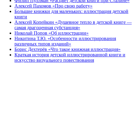
Филип Пуллман «Расцвет детской книги при Сталине»
Алексей Пахомов «Про свою работу»
Большие книжки для маленьких: иллюстрация детской
книги
Алексей Копейкин «Душевное тепло в детской книге —
самая драгоценная субстанция»
Николай Попов «Об иллюстрации»
Никитина Т.Ю. «Особенности иллюстрирования
различных типов изданий»
Борис Дехтерёв «Что такое книжная иллюстрация»
Краткая история детской иллюстрированной книги и
искусство визуального повествования