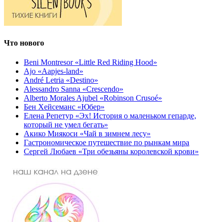
Что нового
Beni Montresor «Little Red Riding Hood»
Ajo «Aapjes-land»
André Letria «Destino»
Alessandro Sanna «Crescendo»
Alberto Morales Ajubel «Robinson Crusoé»
Бен Хейсеманс «Юбер»
Елена Репетур «Эх! История о маленьком гепарде,
который не умел бегать»
Акико Миякоси «Чай в зимнем лесу»
Гастрономическое путешествие по рынкам мира
Сергей Любаев «Три обезьяны королевской крови»