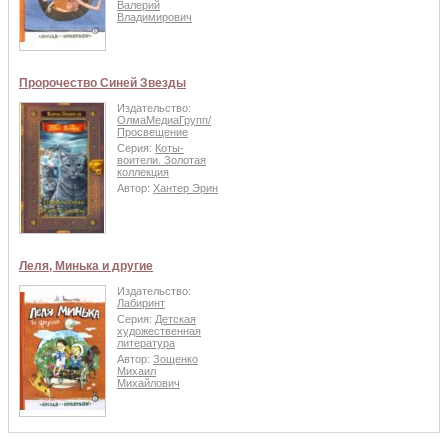
Валерий
Владимирович
Пророчество Синей Звезды
Издательство:
ОлмаМедиаГрупп/
Просвещение
Серия:
Коты-
воители. Золотая
коллекция
Автор:
Хантер Эрин
Леля, Минька и другие
Издательство:
Лабиринт
Серия:
Детская
художественная
литература
Автор:
Зощенко
Михаил
Михайлович