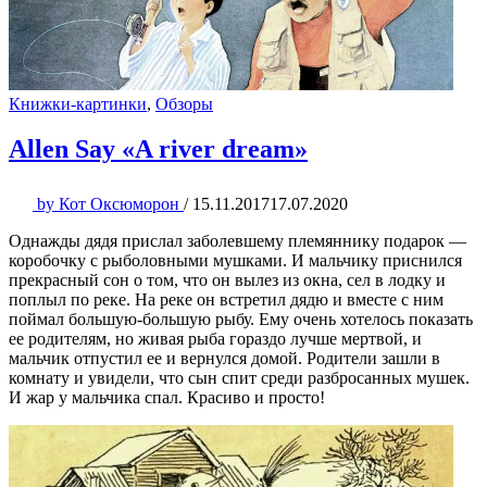
Книжки-картинки
,
Обзоры
Allen Say «A river dream»
by
Кот Оксюморон
/
15.11.2017
17.07.2020
Однажды дядя прислал заболевшему племяннику подарок —
коробочку с рыболовными мушками. И мальчику приснился
прекрасный сон о том, что он вылез из окна, сел в лодку и
поплыл по реке. На реке он встретил дядю и вместе с ним
поймал большую-большую рыбу. Ему очень хотелось показать
ее родителям, но живая рыба гораздо лучше мертвой, и
мальчик отпустил ее и вернулся домой. Родители зашли в
комнату и увидели, что сын спит среди разбросанных мушек.
И жар у мальчика спал. Красиво и просто!