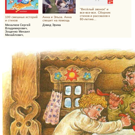
"Весёлый звонок" и
все-все-все. Сборник
стихов и рассказов к
100 смешных историй
Анна и Эльза. Анна
80-летию...
и стихов
спешит на помощь
Михалков Сергей
Дэвид Эрика
Владимирович
,
Зощенко Михаил
Михайлович
,
Драгунский Виктор
Юзефович