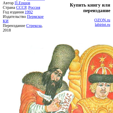
Автор
П.Ершов
Купить книгу или
Страна
СССР
,
Россия
переиздание
Год издания
1992
Издательство
Пермское
OZON.ru
КИ
labirint.ru
Переиздание
Стрекоза
,
2018