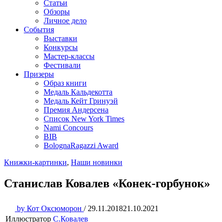
Статьи
Обзоры
Личное дело
События
Выставки
Конкурсы
Мастер-классы
Фестивали
Призеры
Образ книги
Медаль Кальдекотта
Медаль Кейт Гринуэй
Премия Андерсена
Список New York Times
Nami Concours
BIB
BolognaRagazzi Award
Книжки-картинки
,
Наши новинки
Станислав Ковалев «Конек-горбунок»
by
Кот Оксюморон
/
29.11.2018
21.10.2021
Иллюстратор
С.Ковалев