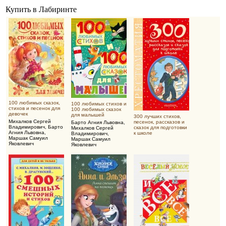
Купить в Лабиринте
100 любимых сказок,
100 любимых стихов и
стихов и песенок для
100 любимых сказок
девочек
для малышей
300 лучших стихов,
Михалков Сергей
песенок, рассказов и
Барто Агния Львовна
,
Владимирович
,
Барто
сказок для подготовки
Михалков Сергей
Агния Львовна
,
к школе
Владимирович
,
Маршак Самуил
Маршак Самуил
Яковлевич
Яковлевич