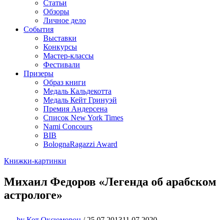
Статьи
Обзоры
Личное дело
События
Выставки
Конкурсы
Мастер-классы
Фестивали
Призеры
Образ книги
Медаль Кальдекотта
Медаль Кейт Гринуэй
Премия Андерсена
Список New York Times
Nami Concours
BIB
BolognaRagazzi Award
Книжки-картинки
Михаил Федоров «Легенда об арабском
астрологе»
by
Кот Оксюморон
/
25.07.2013
11.07.2020