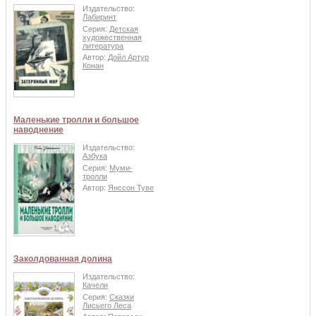
Издательство:
Лабиринт
Серия:
Детская
художественная
литература
Автор:
Дойл Артур
Конан
Маленькие тролли и большое
наводнение
Издательство:
Азбука
Серия:
Муми-
тролли
Автор:
Янссон Туве
Заколдованная долина
Издательство:
Качели
Серия:
Сказки
Лисьего Леса