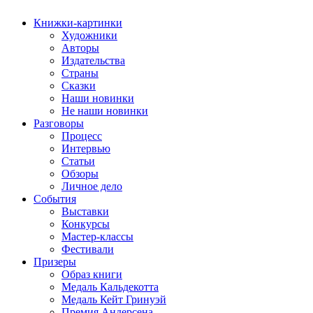
Книжки-картинки
Художники
Авторы
Издательства
Страны
Сказки
Наши новинки
Не наши новинки
Разговоры
Процесс
Интервью
Статьи
Обзоры
Личное дело
События
Выставки
Конкурсы
Мастер-классы
Фестивали
Призеры
Образ книги
Медаль Кальдекотта
Медаль Кейт Гринуэй
Премия Андерсена