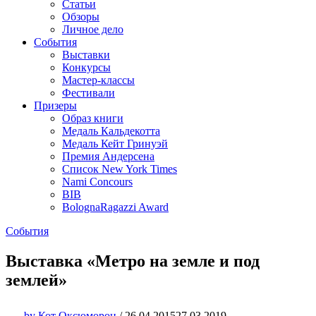
Статьи
Обзоры
Личное дело
События
Выставки
Конкурсы
Мастер-классы
Фестивали
Призеры
Образ книги
Медаль Кальдекотта
Медаль Кейт Гринуэй
Премия Андерсена
Список New York Times
Nami Concours
BIB
BolognaRagazzi Award
События
Выставка «Метро на земле и под
землей»
by
Кот Оксюморон
/
26.04.2015
27.03.2019