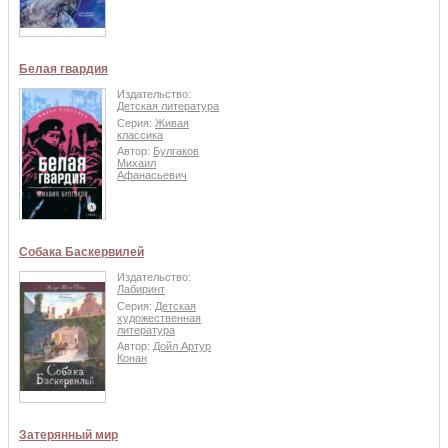
Белая гвардия
Издательство:
Детская литература
Серия:
Живая
классика
Автор:
Булгаков
Михаил
Афанасьевич
Собака Баскервилей
Издательство:
Лабиринт
Серия:
Детская
художественная
литература
Автор:
Дойл Артур
Конан
Затерянный мир