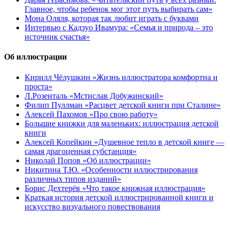
Главное, чтобы ребенок мог этот путь выбирать сам»
Мона Оляля, которая так любит играть с буквами
Интервью с Кадзуо Ивамура: «Семья и природа – это
источник счастья»
Об иллюстрации
Кирилл Чёлушкин «Жизнь иллюстратора комфортна и
проста»
Л.Розенталь «Мстислав Добужинский»
Филип Пуллман «Расцвет детской книги при Сталине»
Алексей Пахомов «Про свою работу»
Большие книжки для маленьких: иллюстрация детской
книги
Алексей Копейкин «Душевное тепло в детской книге —
самая драгоценная субстанция»
Николай Попов «Об иллюстрации»
Никитина Т.Ю. «Особенности иллюстрирования
различных типов изданий»
Борис Дехтерёв «Что такое книжная иллюстрация»
Краткая история детской иллюстрированной книги и
искусство визуального повествования