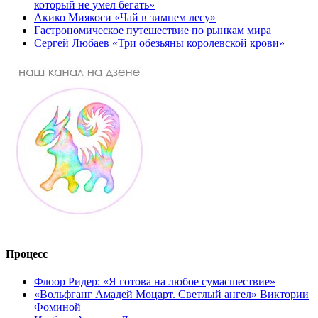
который не умел бегать»
Акико Миякоси «Чай в зимнем лесу»
Гастрономическое путешествие по рынкам мира
Сергей Любаев «Три обезьяны королевской крови»
Процесс
Флоор Ридер: «Я готова на любое сумасшествие»
«Вольфганг Амадей Моцарт. Светлый ангел» Виктории
Фоминой