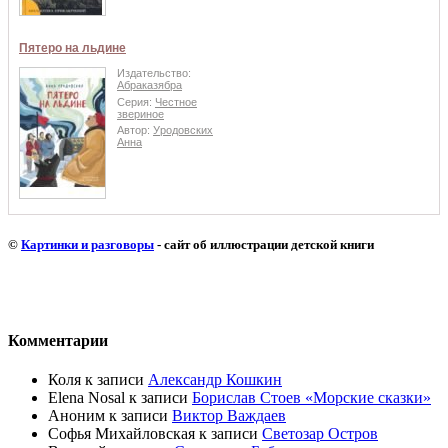
Пятеро на льдине
Издательство:
Абраказябра
Серия:
Честное
звериное
Автор:
Уродовских
Анна
©
Картинки и разговоры
- сайт об иллюстрации детской книги
Комментарии
Коля
к записи
Александр Кошкин
Elena Nosal
к записи
Борислав Стоев «Морские сказки»
Аноним
к записи
Виктор Важдаев
Софья Михайловская
к записи
Светозар Остров