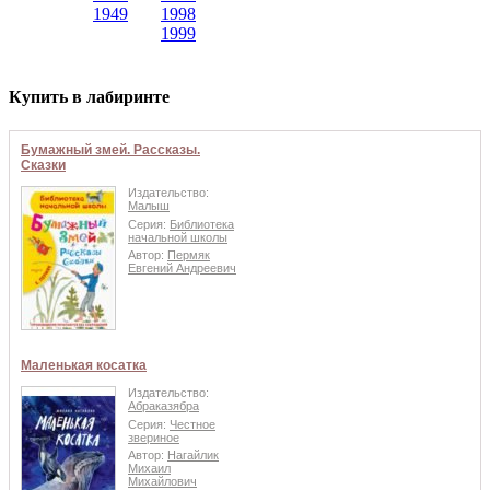
1949
1998
1999
Купить в лабиринте
Бумажный змей. Рассказы.
Сказки
Издательство:
Малыш
Серия:
Библиотека
начальной школы
Автор:
Пермяк
Евгений Андреевич
Маленькая косатка
Издательство:
Абраказябра
Серия:
Честное
звериное
Автор:
Нагайлик
Михаил
Михайлович