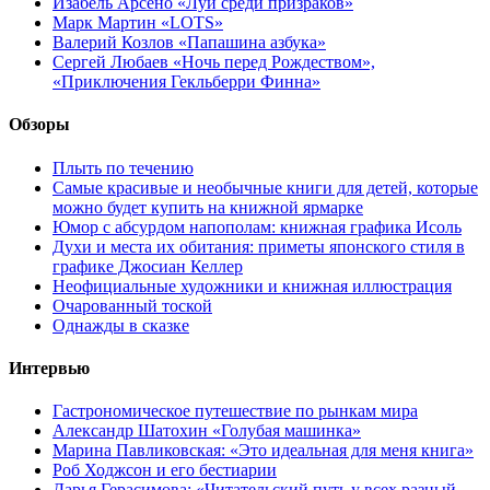
Изабель Арсено «Луи среди призраков»
Марк Мартин «LOTS»
Валерий Козлов «Папашина азбука»
Сергей Любаев «Ночь перед Рождеством»,
«Приключения Гекльберри Финна»
Обзоры
Плыть по течению
Самые красивые и необычные книги для детей, которые
можно будет купить на книжной ярмарке
Юмор с абсурдом напополам: книжная графика Исоль
Духи и места их обитания: приметы японского стиля в
графике Джосиан Келлер
Неофициальные художники и книжная иллюстрация
Очарованный тоской
Однажды в сказке
Интервью
Гастрономическое путешествие по рынкам мира
Александр Шатохин «Голубая машинка»
Марина Павликовская: «Это идеальная для меня книга»
Роб Ходжсон и его бестиарии
Дарья Герасимова: «Читательский путь у всех разный.