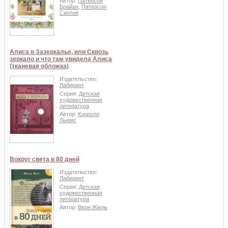
Автор:
Патерсон
Брайан
,
Патерсон
Синтия
Алиса в Зазеркалье, или Сквозь
зеркало и что там увидела Алиса
(тканевая обложка)
Издательство:
Лабиринт
Серия:
Детская
художественная
литература
Автор:
Кэрролл
Льюис
Вокруг света в 80 дней
Издательство:
Лабиринт
Серия:
Детская
художественная
литература
Автор:
Верн Жюль