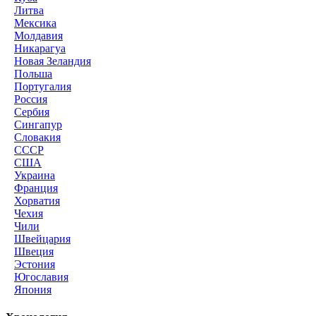
Литва
Мексика
Молдавия
Никарагуа
Новая Зеландия
Польша
Португалия
Россия
Сербия
Сингапур
Словакия
СССР
США
Украина
Франция
Хорватия
Чехия
Чили
Швейцария
Швеция
Эстония
Югославия
Япония