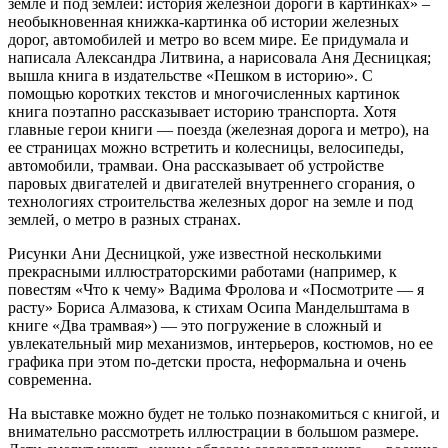
земле и под землей: история железной дороги в картинках» –
необыкновенная книжка-картинка об истории железных
дорог, автомобилей и метро во всем мире. Ее придумала и
написала Александра Литвина, а нарисовала Аня Десницкая;
вышла книга в издательстве «Пешком в историю». С
помощью коротких текстов и многочисленных картинок
книга поэтапно рассказывает историю транспорта. Хотя
главные герои книги — поезда (железная дорога и метро), на
ее страницах можно встретить и колесницы, велосипеды,
автомобили, трамваи. Она рассказывает об устройстве
паровых двигателей и двигателей внутреннего сгорания, о
технологиях строительства железных дорог на земле и под
землей, о метро в разных странах.
Рисунки Ани Десницкой, уже известной несколькими
прекрасными иллюстраторскими работами (например, к
повестям «Что к чему» Вадима Фролова и «Посмотрите — я
расту» Бориса Алмазова, к стихам Осипа Мандельштама в
книге «Два трамвая») — это погружение в сложный и
увлекательный мир механизмов, интерьеров, костюмов, но ее
графика при этом по-детски проста, неформальна и очень
современна.
На выставке можно будет не только познакомиться с книгой, и
внимательно рассмотреть иллюстрации в большом размере.