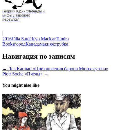
Георгий Юдин "Легенды и
мифы Лаврового
переулка"
2016
Júlia Sardà
Kyo Maclear
Tundra
Books
город
Канада
макияж
трубка
Навигация по записям
← Лев Каплан «Приключения барона Мюнхгаузена»
Piotr Socha «Пчелы» →
You might also like