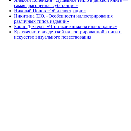
Алексей Копейкин «Душевное тепло в детской книге —
самая драгоценная субстанция»
Николай Попов «Об иллюстрации»
Никитина Т.Ю. «Особенности иллюстрирования
различных типов изданий»
Борис Дехтерёв «Что такое книжная иллюстрация»
Краткая история детской иллюстрированной книги и
искусство визуального повествования