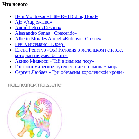
Что нового
Beni Montresor «Little Red Riding Hood»
Ajo «Aapjes-land»
André Letria «Destino»
Alessandro Sanna «Crescendo»
Alberto Morales Ajubel «Robinson Crusoé»
Бен Хейсеманс «Юбер»
Елена Репетур «Эх! История о маленьком гепарде,
который не умел бегать»
Акико Миякоси «Чай в зимнем лесу»
Гастрономическое путешествие по рынкам мира
Сергей Любаев «Три обезьяны королевской крови»