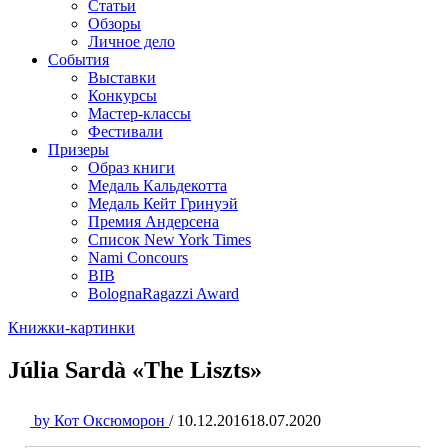
Статьи
Обзоры
Личное дело
События
Выставки
Конкурсы
Мастер-классы
Фестивали
Призеры
Образ книги
Медаль Кальдекотта
Медаль Кейт Гринуэй
Премия Андерсена
Список New York Times
Nami Concours
BIB
BolognaRagazzi Award
Книжки-картинки
Júlia Sardà «The Liszts»
by
Кот Оксюморон
/
10.12.2016
18.07.2020