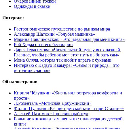
Очарованный тоской
Однажды в сказке
Интервью
Гастрономическое путешествие по рынкам мира
Александр Шатохин «Голубая машинка»
Марина Павликовская: «Это идеальная для меня книга»
Роб Ходжсон и его бестиарии
Дарья Герасимова: «Читательский путь у всех разный.
Главное, чтобы ребенок мог этот путь выбирать сам»
Мона Оляля, которая так любит играть с буквами
Интервью с Кадзуо Ивамура: «Семья и природа – это
источник счастья»
Об иллюстрации
Кирилл Чёлушкин «Жизнь иллюстратора комфортна и
проста»
Л.Розенталь «Мстислав Добужинский»
Филип Пуллман «Расцвет детской книги при Сталине»
Алексей Пахомов «Про свою работу»
Большие книжки для маленьких: иллюстрация детской
книги