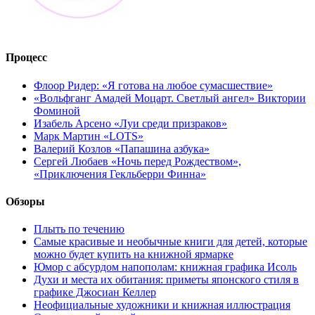
Процесс
Флоор Ридер: «Я готова на любое сумасшествие»
«Вольфганг Амадей Моцарт. Светлый ангел» Виктории
Фоминой
Изабель Арсено «Луи среди призраков»
Марк Мартин «LOTS»
Валерий Козлов «Папашина азбука»
Сергей Любаев «Ночь перед Рождеством»,
«Приключения Гекльберри Финна»
Обзоры
Плыть по течению
Самые красивые и необычные книги для детей, которые
можно будет купить на книжной ярмарке
Юмор с абсурдом напополам: книжная графика Исоль
Духи и места их обитания: приметы японского стиля в
графике Джосиан Келлер
Неофициальные художники и книжная иллюстрация