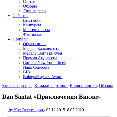
Статьи
Обзоры
Личное дело
События
Выставки
Конкурсы
Мастер-классы
Фестивали
Призеры
Образ книги
Медаль Кальдекотта
Медаль Кейт Гринуэй
Премия Андерсена
Список New York Times
Nami Concours
BIB
BolognaRagazzi Award
Книги - призеры
,
Книжки-картинки
,
Наши новинки
,
Обзоры
Dan Santat «Приключения Бикла»
by
Кот Оксюморон
/
03.12.2015
18.07.2020