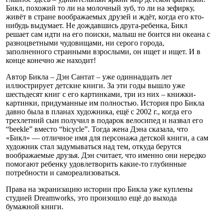
Бикл, похожий то ли на молочный зуб, то ли на зефирку,
живёт в стране воображаемых друзей и ждёт, когда его кто-
нибудь выдумает. Не дождавшись друга-ребенка, Бикл
решает сам идти на его поиски, малыш не боится ни океана с
разноцветными чудовищами, ни серого города,
заполненного странными взрослыми, он ищет и ищет. И в
конце конечно же находит!
Автор Бикла – Дэн Сантат – уже одиннадцать лет
иллюстрирует детские книги. За эти годы вышло уже
шестьдесят книг с его картинками, три из них – книжки-
картинки, придуманные им полностью. История про Бикла
давно была в планах художника, ещё с 2002 г., когда его
трехлетний сын получил в подарок велосипед и назвал его
“beekle” вместо “bicycle”. Тогда жена Дэна сказала, что
«Бикл» — отличное имя для персонажа детской книги, а сам
художник стал задумываться над тем, откуда берутся
воображаемые друзья. Дэн считает, что именно они нередко
помогают ребенку удовлетворить какие-то глубинные
потребности и самореализоваться.
Права на экранизацию истории про Бикла уже куплены
студией Dreamworks, это произошло ещё до выхода
бумажной книги.