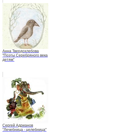
Анна Твердохлебова
"Поэты Серебряного века
детям"
Сергей Адрианов
"Лечебница - целебница"