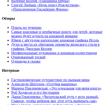
Валерий Козлов «Папашина азбука»
Сергей Любаев «Ночь перед Рождеством»,
«Приключения Гекльберри Финна»
Обзоры
Плыть по течению
Самые красивые и необычные книги для детей, которые
можно будет купить на книжной ярмарке
Юмор с абсурдом напополам: книжная графика Исоль
Духи и места их обитания: приметы японского стиля в
графике Джосиан Келлер
Неофициальные художники и книжная иллюстрация
Очарованный тоской
Однажды в сказке
Интервью
Гастрономическое путешествие по рынкам мира
Александр Шатохин «Голубая машинка»
Марина Павликовская: «Это идеальная для меня книга»
Роб Ходжсон и его бестиарии
Дарья Герасимова: «Читательский путь у всех разный.
Главное, чтобы ребенок мог этот путь выбирать сам»