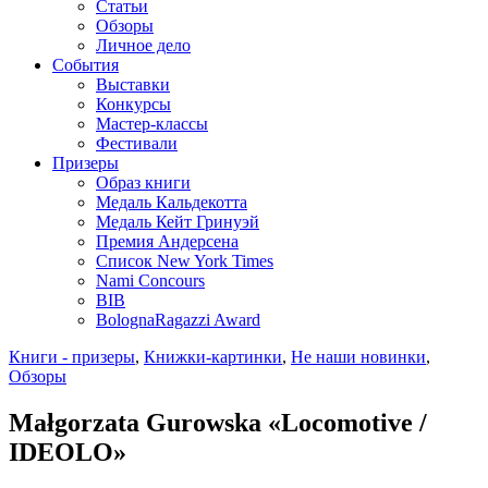
Статьи
Обзоры
Личное дело
События
Выставки
Конкурсы
Мастер-классы
Фестивали
Призеры
Образ книги
Медаль Кальдекотта
Медаль Кейт Гринуэй
Премия Андерсена
Список New York Times
Nami Concours
BIB
BolognaRagazzi Award
Книги - призеры
,
Книжки-картинки
,
Не наши новинки
,
Обзоры
Małgorzata Gurowska «Locomotive /
IDEOLO»