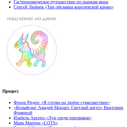
Гастрономическое путешествие по рынкам мира
Сергей Любаев «Три обезьяны королевской крови»
Процесс
Флоор Ридер: «Я готова на любое сумасшествие»
«Вольфганг Амадей Моцарт. Светлый ангел» Виктории
Фоминой
Изабель Арсено «Луи среди призраков»
Марк Мартин «LOTS»