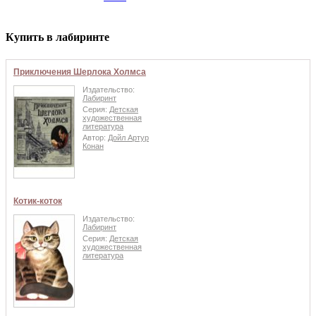
Купить в лабиринте
Приключения Шерлока Холмса
Издательство:
Лабиринт
Серия:
Детская
художественная
литература
Автор:
Дойл Артур
Конан
Котик-коток
Издательство:
Лабиринт
Серия:
Детская
художественная
литература