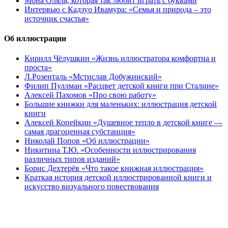
Мона Оляля, которая так любит играть с буквами
Интервью с Кадзуо Ивамура: «Семья и природа – это
источник счастья»
Об иллюстрации
Кирилл Чёлушкин «Жизнь иллюстратора комфортна и
проста»
Л.Розенталь «Мстислав Добужинский»
Филип Пуллман «Расцвет детской книги при Сталине»
Алексей Пахомов «Про свою работу»
Большие книжки для маленьких: иллюстрация детской
книги
Алексей Копейкин «Душевное тепло в детской книге —
самая драгоценная субстанция»
Николай Попов «Об иллюстрации»
Никитина Т.Ю. «Особенности иллюстрирования
различных типов изданий»
Борис Дехтерёв «Что такое книжная иллюстрация»
Краткая история детской иллюстрированной книги и
искусство визуального повествования