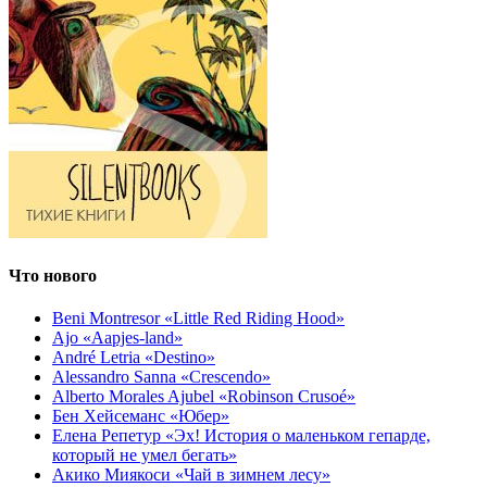
Что нового
Beni Montresor «Little Red Riding Hood»
Ajo «Aapjes-land»
André Letria «Destino»
Alessandro Sanna «Crescendo»
Alberto Morales Ajubel «Robinson Crusoé»
Бен Хейсеманс «Юбер»
Елена Репетур «Эх! История о маленьком гепарде,
который не умел бегать»
Акико Миякоси «Чай в зимнем лесу»