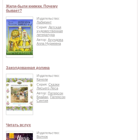
Жили-были книжки. Почему
бывает?
Издательство:
Лабиринт
Серия:
Детская
художественная
литература
Автор:
Ахундова
Алла Нуриевна
Заколдованная долина
Издательство:
Качели
Серия:
Сказки
Лисьего Леса
Автор:
Патерсон
Брайан
,
Патерсон
Синтия
Читать вслух
Издательство:
Волчок