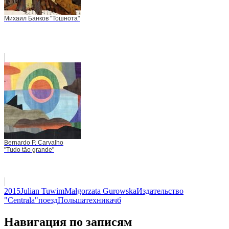
Михаил Банков "Тошнота"
Bernardo P. Carvalho
"Tudo tão grande"
2015
Julian Tuwim
Małgorzata Gurowska
Издательство
"Centrala"
поезд
Польша
техника
чб
Навигация по записям