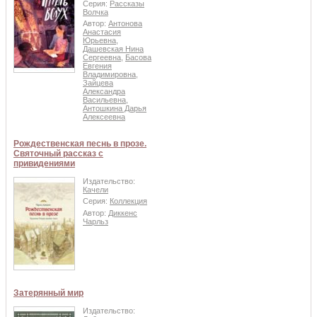
Серия:
Рассказы
Волчка
Автор:
Антонова
Анастасия
Юрьевна
,
Дашевская Нина
Сергеевна
,
Басова
Евгения
Владимировна
,
Зайцева
Александра
Васильевна
,
Антошкина Дарья
Алексеевна
Рождественская песнь в прозе.
Святочный рассказ с
привидениями
Издательство:
Качели
Серия:
Коллекция
Автор:
Диккенс
Чарльз
Затерянный мир
Издательство: