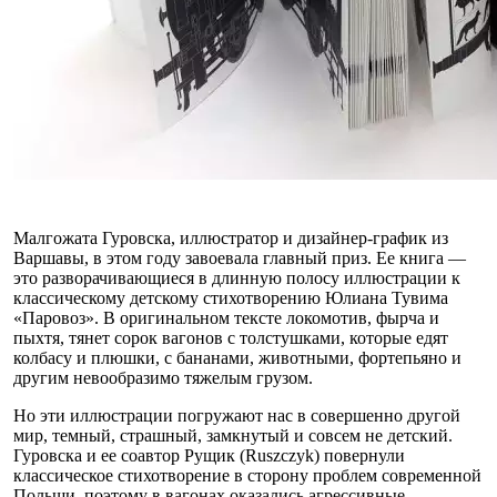
Малгожата Гуровска, иллюстратор и дизайнер-график из
Варшавы, в этом году завоевала главный приз. Ее книга —
это разворачивающиеся в длинную полосу иллюстрации к
классическому детскому стихотворению Юлиана Тувима
«Паровоз». В оригинальном тексте локомотив, фырча и
пыхтя, тянет сорок вагонов с толстушками, которые едят
колбасу и плюшки, с бананами, животными, фортепьяно и
другим невообразимо тяжелым грузом.
Но эти иллюстрации погружают нас в совершенно другой
мир, темный, страшный, замкнутый и совсем не детский.
Гуровска и ее соавтор Рущик (Ruszczyk) повернули
классическое стихотворение в сторону проблем современной
Польши, поэтому в вагонах оказались агрессивные