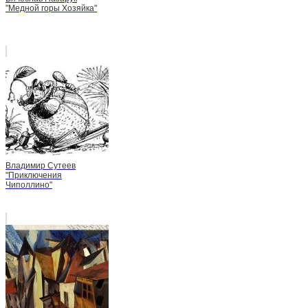
"Медной горы Хозяйка"
Владимир Сутеев
"Приключения
Чиполлино"