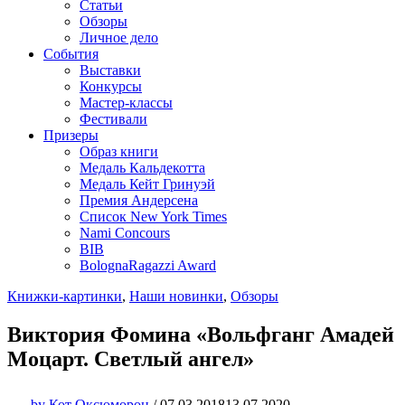
Статьи
Обзоры
Личное дело
События
Выставки
Конкурсы
Мастер-классы
Фестивали
Призеры
Образ книги
Медаль Кальдекотта
Медаль Кейт Гринуэй
Премия Андерсена
Список New York Times
Nami Concours
BIB
BolognaRagazzi Award
Книжки-картинки
,
Наши новинки
,
Обзоры
Виктория Фомина «Вольфганг Амадей
Моцарт. Светлый ангел»
by
Кот Оксюморон
/
07.03.2018
13.07.2020