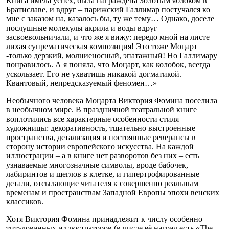
Книга имела успех, была награждена Золотым яблоком в
Братиславе, и вдруг – парижский Галлимар постучался ко
мне с заказом на, казалось бы, ту же тему… Однако, доселе
послушные молекулы акрила и воды вдруг
засвоевольничали, и что же я вижу: передо мной на листе
лихая супрематическая композиция! Это тоже Моцарт
-только дерзкий, молниеносный, эпатажный! Но Галлимару
понравилось. А я поняла, что Моцарт, как колобок, всегда
ускользает. Его не ухватишь никакой догматикой.
Квантовый, непредсказуемый феномен…»
Необычного человека Моцарта Виктория Фомина поселила
в необычном мире. В праздничной театральной книге
воплотились все характерные особенности стиля
художницы: декоративность, тщательно выстроенные
пространства, детализация и постоянные реверансы в
сторону истории европейского искусства. На каждой
иллюстрации – а в книге нет разворотов без них – есть
узнаваемые многозначные символы, вроде бабочек,
лабиринтов и щеглов в клетке, и гипертрофированные
детали, отсылающие читателя к совершенно реальным
временам и пространствам Западной Европы эпохи венских
классиков.
Хотя Виктория Фомина принадлежит к числу особенно
титулованных иллюстраторов (в числе её наград есть «The