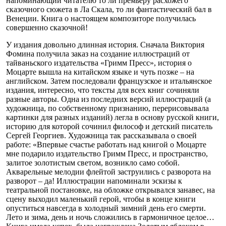
напоминающий читателю то ли премьеру расхожего
сказочного сюжета в Ла Скала, то ли фантастический бал в
Венеции. Книга о настоящем композиторе получилась
совершенно сказочной!
У издания довольно длинная история. Сначала Виктория
Фомина получила заказ на создание иллюстраций от
тайваньского издательства «Гримм Пресс», история о
Моцарте вышла на китайском языке и чуть позже – на
английском. Затем последовали французское и итальянское
издания, интересно, что тексты для всех книг сочиняли
разные авторы. Одна из последних версий иллюстраций (а
художница, по собственному признанию, перерисовывала
картинки для разных изданий) легла в основу русской книги,
историю для которой сочинил философ и детский писатель
Сергей Георгиев. Художница так рассказывала о своей
работе: «Впервые счастье работать над книгой о Моцарте
мне подарило издательство Гримм Пресс, и пространство,
залитое золотистым светом, возникло само собой.
Акварельные мелодии флейтой заструились с разворота на
разворот – да! Иллюстрации напоминали эскизы к
театральной постановке, на обложке открывался занавес, на
сцену выходил маленький герой, чтобы в конце книги
опуститься навсегда в холодный зимний день его смерти.
Лето и зима, день и ночь сложились в гармоничное целое…