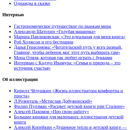
Однажды в сказке
Интервью
Гастрономическое путешествие по рынкам мира
Александр Шатохин «Голубая машинка»
Марина Павликовская: «Это идеальная для меня книга»
Роб Ходжсон и его бестиарии
Дарья Герасимова: «Читательский путь у всех разный.
Главное, чтобы ребенок мог этот путь выбирать сам»
Мона Оляля, которая так любит играть с буквами
Интервью с Кадзуо Ивамура: «Семья и природа – это
источник счастья»
Об иллюстрации
Кирилл Чёлушкин «Жизнь иллюстратора комфортна и
проста»
Л.Розенталь «Мстислав Добужинский»
Филип Пуллман «Расцвет детской книги при Сталине»
Алексей Пахомов «Про свою работу»
Большие книжки для маленьких: иллюстрация детской
книги
Алексей Копейкин «Душевное тепло в детской книге —