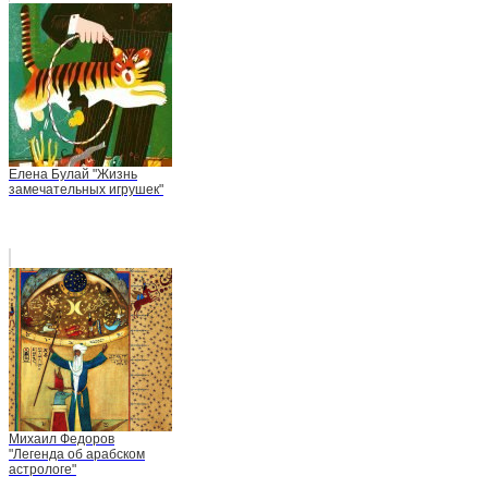
Елена Булай "Жизнь
замечательных игрушек"
Михаил Федоров
"Легенда об арабском
астрологе"