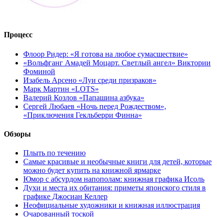
Процесс
Флоор Ридер: «Я готова на любое сумасшествие»
«Вольфганг Амадей Моцарт. Светлый ангел» Виктории
Фоминой
Изабель Арсено «Луи среди призраков»
Марк Мартин «LOTS»
Валерий Козлов «Папашина азбука»
Сергей Любаев «Ночь перед Рождеством»,
«Приключения Гекльберри Финна»
Обзоры
Плыть по течению
Самые красивые и необычные книги для детей, которые
можно будет купить на книжной ярмарке
Юмор с абсурдом напополам: книжная графика Исоль
Духи и места их обитания: приметы японского стиля в
графике Джосиан Келлер
Неофициальные художники и книжная иллюстрация
Очарованный тоской