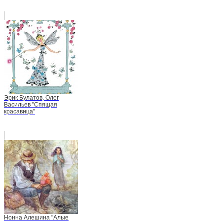
Эрик Булатов, Олег
Васильев "Спящая
красавица"
Нонна Алешина "Алые