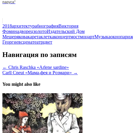
паруса"
2018
архитектура
биография
Виктория
Фомина
дворец
золото
Издательский Дом
Мещерякова
карета
клетка
концерт
мост
моцарт
Музыка
окно
пари
Георгиев
сцена
театр
цвет
Навигация по записям
← Chris Raschka «Arlene sardine»
Carll Cneut «Мама-фея и Розмари» →
You might also like