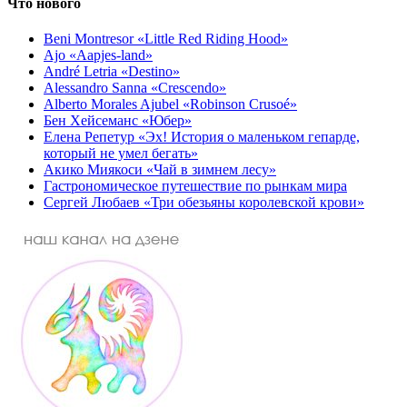
Что нового
Beni Montresor «Little Red Riding Hood»
Ajo «Aapjes-land»
André Letria «Destino»
Alessandro Sanna «Crescendo»
Alberto Morales Ajubel «Robinson Crusoé»
Бен Хейсеманс «Юбер»
Елена Репетур «Эх! История о маленьком гепарде,
который не умел бегать»
Акико Миякоси «Чай в зимнем лесу»
Гастрономическое путешествие по рынкам мира
Сергей Любаев «Три обезьяны королевской крови»