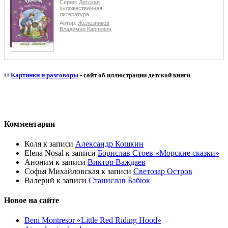
Серия:
Детская
художественная
литература
Автор:
Железников
Владимир Карпович
©
Картинки и разговоры
- сайт об иллюстрации детской книги
Комментарии
Коля
к записи
Александр Кошкин
Elena Nosal
к записи
Борислав Стоев «Морские сказки»
Аноним
к записи
Виктор Важдаев
Софья Михайловская
к записи
Светозар Остров
Валерий
к записи
Станислав Бабюк
Новое на сайте
Beni Montresor «Little Red Riding Hood»