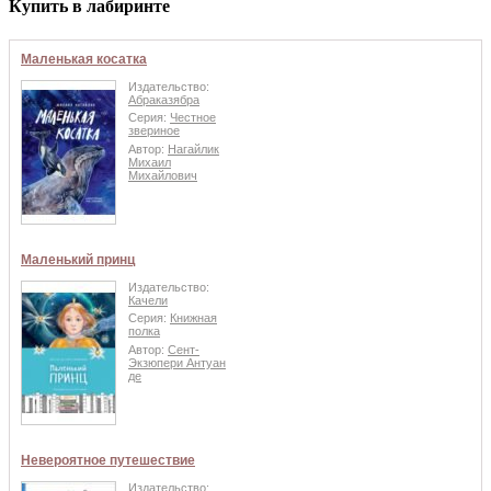
Купить в лабиринте
Маленькая косатка
Издательство:
Абраказябра
Серия:
Честное
звериное
Автор:
Нагайлик
Михаил
Михайлович
Маленький принц
Издательство:
Качели
Серия:
Книжная
полка
Автор:
Сент-
Экзюпери Антуан
де
Невероятное путешествие
Издательство: