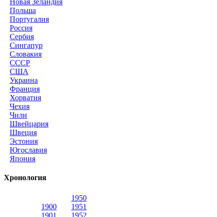
Новая Зеландия
Польша
Португалия
Россия
Сербия
Сингапур
Словакия
СССР
США
Украина
Франция
Хорватия
Чехия
Чили
Швейцария
Швеция
Эстония
Югославия
Япония
Хронология
1950
1900
1951
1901
1952