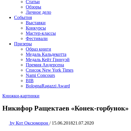
Статьи
Обзоры
Личное дело
События
Выставки
Конкурсы
Мастер-классы
Фестивали
Призеры
Образ книги
Медаль Кальдекотта
Медаль Кейт Гринуэй
Премия Андерсена
Список New York Times
Nami Concours
BIB
BolognaRagazzi Award
Книжки-картинки
Никифор Ращектаев «Конек-горбунок»
by
Кот Оксюморон
/
15.06.2018
21.07.2020