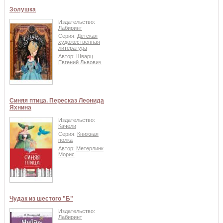
Золушка
Издательство:
Лабиринт
Серия:
Детская
художественная
литература
Автор:
Шварц
Евгений Львович
Синяя птица. Пересказ Леонида
Яхнина
Издательство:
Качели
Серия:
Книжная
полка
Автор:
Метерлинк
Морис
Чудак из шестого "Б"
Издательство:
Лабиринт