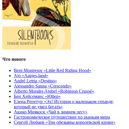
Что нового
Beni Montresor «Little Red Riding Hood»
Ajo «Aapjes-land»
André Letria «Destino»
Alessandro Sanna «Crescendo»
Alberto Morales Ajubel «Robinson Crusoé»
Бен Хейсеманс «Юбер»
Елена Репетур «Эх! История о маленьком гепарде,
который не умел бегать»
Акико Миякоси «Чай в зимнем лесу»
Гастрономическое путешествие по рынкам мира
Сергей Любаев «Три обезьяны королевской крови»