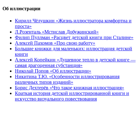
Об иллюстрации
Кирилл Чёлушкин «Жизнь иллюстратора комфортна и
проста»
Л.Розенталь «Мстислав Добужинский»
Филип Пуллман «Расцвет детской книги при Сталине»
Алексей Пахомов «Про свою работу»
Большие книжки для маленьких: иллюстрация детской
книги
Алексей Копейкин «Душевное тепло в детской книге —
самая драгоценная субстанция»
Николай Попов «Об иллюстрации»
Никитина Т.Ю. «Особенности иллюстрирования
различных типов изданий»
Борис Дехтерёв «Что такое книжная иллюстрация»
Краткая история детской иллюстрированной книги и
искусство визуального повествования