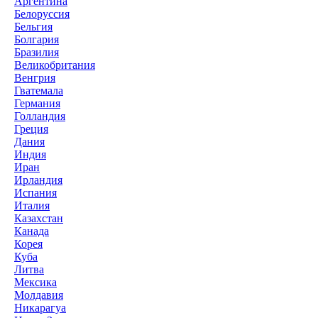
Аргентина
Белоруссия
Бельгия
Болгария
Бразилия
Великобритания
Венгрия
Гватемала
Германия
Голландия
Греция
Дания
Индия
Иран
Ирландия
Испания
Италия
Казахстан
Канада
Корея
Куба
Литва
Мексика
Молдавия
Никарагуа