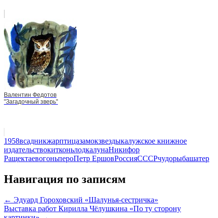
Валентин Федотов
"Загадочный зверь"
1958
всадник
жарптица
замок
звезды
калужское книжное
издательство
кит
конь
лодка
луна
Никифор
Ращектаев
огонь
перо
Петр Ершов
Россия
СССР
чудорыба
шатер
Навигация по записям
← Эдуард Гороховский «Шалунья-сестричка»
Выставка работ Кирилла Чёлушкина «По ту сторону
картинки» →