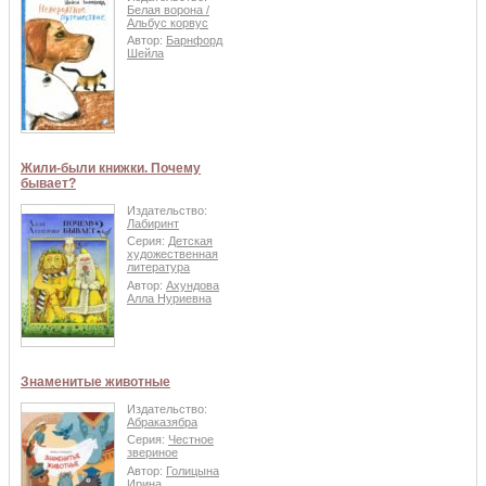
Белая ворона /
Альбус корвус
Автор:
Барнфорд
Шейла
Жили-были книжки. Почему
бывает?
Издательство:
Лабиринт
Серия:
Детская
художественная
литература
Автор:
Ахундова
Алла Нуриевна
Знаменитые животные
Издательство:
Абраказябра
Серия:
Честное
звериное
Автор:
Голицына
Ирина