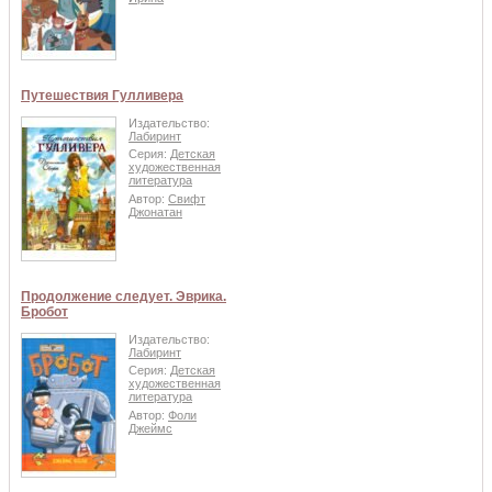
Путешествия Гулливера
Издательство:
Лабиринт
Серия:
Детская
художественная
литература
Автор:
Свифт
Джонатан
Продолжение следует. Эврика.
Бробот
Издательство:
Лабиринт
Серия:
Детская
художественная
литература
Автор:
Фоли
Джеймс