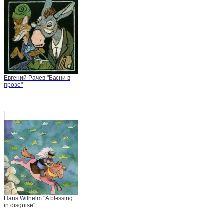
Евгений Рачев "Басни в
прозе"
Hans Wilhelm "A blessing
in disguise"