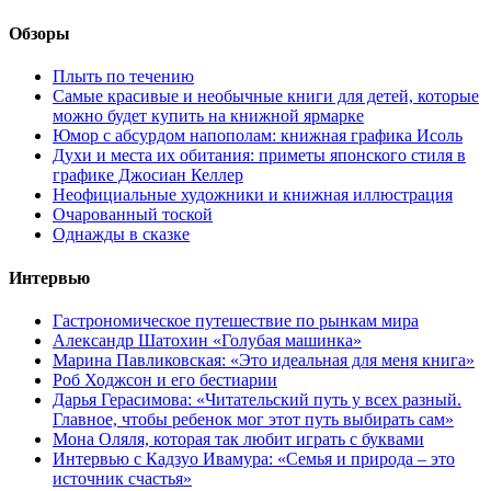
Обзоры
Плыть по течению
Самые красивые и необычные книги для детей, которые
можно будет купить на книжной ярмарке
Юмор с абсурдом напополам: книжная графика Исоль
Духи и места их обитания: приметы японского стиля в
графике Джосиан Келлер
Неофициальные художники и книжная иллюстрация
Очарованный тоской
Однажды в сказке
Интервью
Гастрономическое путешествие по рынкам мира
Александр Шатохин «Голубая машинка»
Марина Павликовская: «Это идеальная для меня книга»
Роб Ходжсон и его бестиарии
Дарья Герасимова: «Читательский путь у всех разный.
Главное, чтобы ребенок мог этот путь выбирать сам»
Мона Оляля, которая так любит играть с буквами
Интервью с Кадзуо Ивамура: «Семья и природа – это
источник счастья»