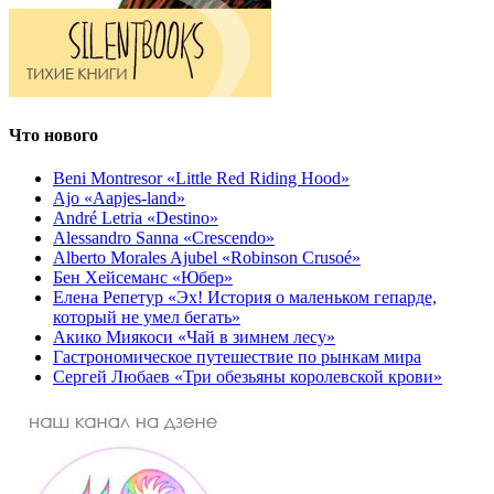
Что нового
Beni Montresor «Little Red Riding Hood»
Ajo «Aapjes-land»
André Letria «Destino»
Alessandro Sanna «Crescendo»
Alberto Morales Ajubel «Robinson Crusoé»
Бен Хейсеманс «Юбер»
Елена Репетур «Эх! История о маленьком гепарде,
который не умел бегать»
Акико Миякоси «Чай в зимнем лесу»
Гастрономическое путешествие по рынкам мира
Сергей Любаев «Три обезьяны королевской крови»