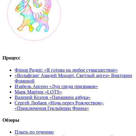
Процесс
Флоор Ридер: «Я готова на любое сумасшествие»
«Вольфганг Амадей Моцарт. Светлый ангел» Виктории
Фоминой
Изабель Арсено «Луи среди призраков»
Марк Мартин «LOTS»
Валерий Козлов «Папашина азбука»
Сергей Любаев «Ночь перед Рождеством»,
«Приключения Гекльберри Финна»
Обзоры
Плыть по течению