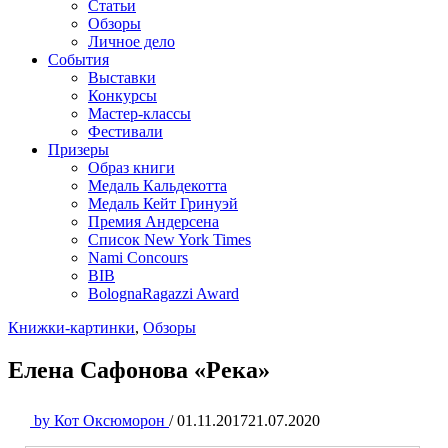
Статьи
Обзоры
Личное дело
События
Выставки
Конкурсы
Мастер-классы
Фестивали
Призеры
Образ книги
Медаль Кальдекотта
Медаль Кейт Гринуэй
Премия Андерсена
Список New York Times
Nami Concours
BIB
BolognaRagazzi Award
Книжки-картинки
,
Обзоры
Елена Сафонова «Река»
by
Кот Оксюморон
/
01.11.2017
21.07.2020