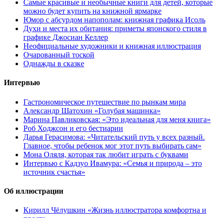
Самые красивые и необычные книги для детей, которые
можно будет купить на книжной ярмарке
Юмор с абсурдом напополам: книжная графика Исоль
Духи и места их обитания: приметы японского стиля в
графике Джосиан Келлер
Неофициальные художники и книжная иллюстрация
Очарованный тоской
Однажды в сказке
Интервью
Гастрономическое путешествие по рынкам мира
Александр Шатохин «Голубая машинка»
Марина Павликовская: «Это идеальная для меня книга»
Роб Ходжсон и его бестиарии
Дарья Герасимова: «Читательский путь у всех разный.
Главное, чтобы ребенок мог этот путь выбирать сам»
Мона Оляля, которая так любит играть с буквами
Интервью с Кадзуо Ивамура: «Семья и природа – это
источник счастья»
Об иллюстрации
Кирилл Чёлушкин «Жизнь иллюстратора комфортна и