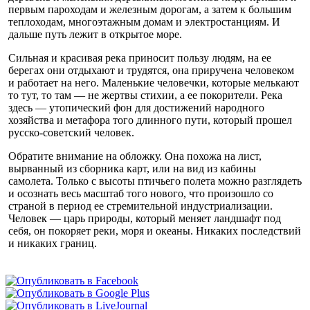
первым пароходам и железным дорогам, а затем к большим
теплоходам, многоэтажным домам и электростанциям. И
дальше путь лежит в открытое море.
Сильная и красивая река приносит пользу людям, на ее
берегах они отдыхают и трудятся, она приручена человеком
и работает на него. Маленькие человечки, которые мелькают
то тут, то там — не жертвы стихии, а ее покорители. Река
здесь — утопический фон для достижений народного
хозяйства и метафора того длинного пути, который прошел
русско-советский человек.
Обратите внимание на обложку. Она похожа на лист,
вырванный из сборника карт, или на вид из кабины
самолета. Только с высоты птичьего полета можно разглядеть
и осознать весь масштаб того нового, что произошло со
страной в период ее стремительной индустриализации.
Человек — царь природы, который меняет ландшафт под
себя, он покоряет реки, моря и океаны. Никаких последствий
и никаких границ.