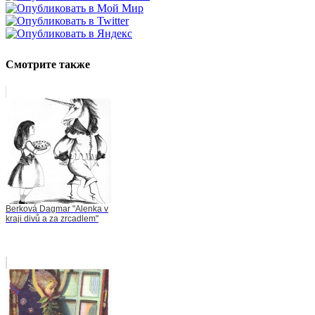
Смотрите также
Berková Dagmar "Alenka v
kraji divů a za zrcadlem"