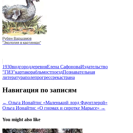
Рубен Варшамов
"Экология в картинках"
1930
вид
город
деревня
Елена Сафонова
Издательство
"ГИЗ"
карта
корабль
мост
поезд
Познавательная
литература
поле
прогресс
река
страна
Навигация по записям
← Ольга Ионайтис «Маленький лорд Фаунтлерой»
Ольга Ионайтис «О гномах и сиротке Марысе» →
You might also like