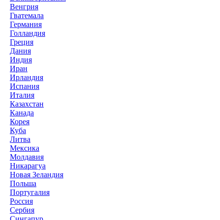
Венгрия
Гватемала
Германия
Голландия
Греция
Дания
Индия
Иран
Ирландия
Испания
Италия
Казахстан
Канада
Корея
Куба
Литва
Мексика
Молдавия
Никарагуа
Новая Зеландия
Польша
Португалия
Россия
Сербия
Сингапур