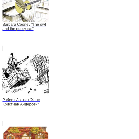
Barbara Cooney "The owl
and the pussy-cat"
Роберт Авотин "Ханс
Кристиан Андерсен"