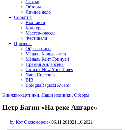
Статьи
Обзоры
Личное дело
События
Выставки
Конкурсы
Мастер-классы
Фестивали
Призеры
Образ книги
Медаль Кальдекотта
Медаль Кейт Гринуэй
Премия Андерсена
Список New York Times
Nami Concours
BIB
BolognaRagazzi Award
Книжки-картинки
,
Наши новинки
,
Обзоры
Петр Багин «На реке Ангаре»
by
Кот Оксюморон
/
06.11.2018
21.10.2021