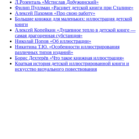
Л.Розенталь «Мстислав Добужинский»
Филип Пуллман «Расцвет детской книги при Сталине»
Алексей Пахомов «Про свою работу»
Большие книжки для маленьких: иллюстрация детской
книги
Алексей Копейкин «Душевное тепло в детской книге —
самая драгоценная субстанция»
Николай Попов «Об иллюстрации»
Никитина Т.Ю. «Особенности иллюстрирования
различных типов изданий»
Борис Дехтерёв «Что такое книжная иллюстрация»
Краткая история детской иллюстрированной книги и
искусство визуального повествования