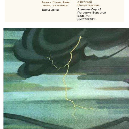
о Великой
Анна и Эльза. Анна
Отечеств.войне
спешит на помощь
Алексеев Сергей
Дэвид Эрика
Петрович
,
Берестов
Валентин
Дмитриевич
,
Воскобойников
Валерий Михайлович