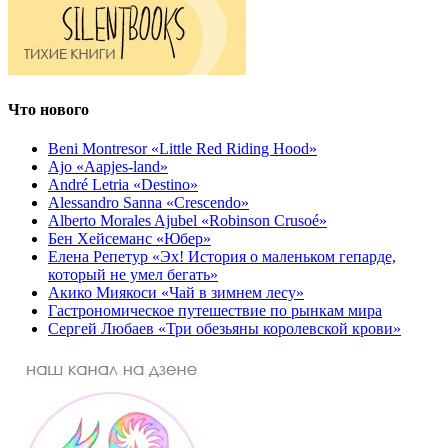
Что нового
Beni Montresor «Little Red Riding Hood»
Ajo «Aapjes-land»
André Letria «Destino»
Alessandro Sanna «Crescendo»
Alberto Morales Ajubel «Robinson Crusoé»
Бен Хейсеманс «Юбер»
Елена Репетур «Эх! История о маленьком гепарде,
который не умел бегать»
Акико Миякоси «Чай в зимнем лесу»
Гастрономическое путешествие по рынкам мира
Сергей Любаев «Три обезьяны королевской крови»