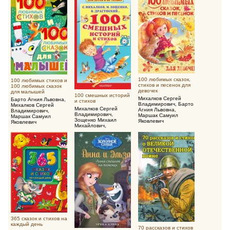
100 любимых сказок,
100 любимых стихов и
стихов и песенок для
100 любимых сказок
девочек
для малышей
100 смешных историй
Михалков Сергей
Барто Агния Львовна
,
и стихов
Владимирович
,
Барто
Михалков Сергей
Михалков Сергей
Агния Львовна
,
Владимирович
,
Владимирович
,
Маршак Самуил
Маршак Самуил
Зощенко Михаил
Яковлевич
Яковлевич
Михайлович
,
Драгунский Виктор
Юзефович
365 сказок и стихов на
каждый день
70 рассказов и стихов