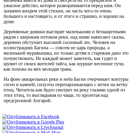
мальчика выйти из дома и смотреть на то прекрасное и
ужасное действо, которое разворачивается перед ним. Он
захвачен вихрем этой стихии, он часть чего-то очень
большого и настоящего, и от этого и страшно, и хорошо на
душе.
Деревянные домики выглядят маленькими и беззащитными
рядом с широким потоком реки, над ними нависают скалы,
деревню обступает высокий сосновый лес. Человек на
иллюстрациях Багина — совсем не царь природы, а
маленький муравьишка, но только детям и старикам дано это
почувствовать. Не каждый может заметить, как гудит и
шумит от своих жителей тайга, как шуршат весенние тучи,
как похожа на мех молодая трава.
На фоне акварельных реки и неба Багин очерчивает контуры
сосен и камней, силуэты перепархивающих с ветки на ветку
птиц. Читатель как будто смотрит на реку глазами одной из
этих птиц, то выглядывая из чащи, то пролетая над
предгрозовой Ангарой.