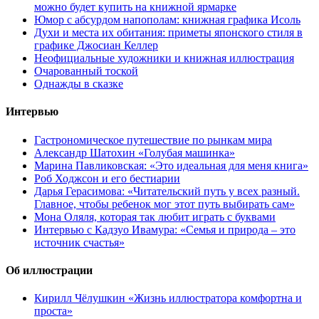
можно будет купить на книжной ярмарке
Юмор с абсурдом напополам: книжная графика Исоль
Духи и места их обитания: приметы японского стиля в
графике Джосиан Келлер
Неофициальные художники и книжная иллюстрация
Очарованный тоской
Однажды в сказке
Интервью
Гастрономическое путешествие по рынкам мира
Александр Шатохин «Голубая машинка»
Марина Павликовская: «Это идеальная для меня книга»
Роб Ходжсон и его бестиарии
Дарья Герасимова: «Читательский путь у всех разный.
Главное, чтобы ребенок мог этот путь выбирать сам»
Мона Оляля, которая так любит играть с буквами
Интервью с Кадзуо Ивамура: «Семья и природа – это
источник счастья»
Об иллюстрации
Кирилл Чёлушкин «Жизнь иллюстратора комфортна и
проста»