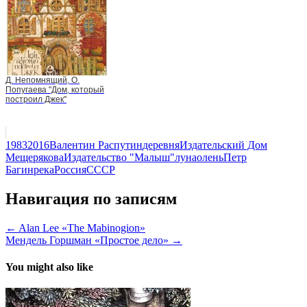
Д. Непомнящий, О.
Попугаева "Дом, который
построил Джек"
1983
2016
Валентин Распутин
деревня
Издательский Дом
Мещерякова
Издательство "Малыш"
луна
олень
Петр
Багин
река
Россия
СССР
Навигация по записям
← Alan Lee «The Mabinogion»
Мендель Горшман «Простое дело» →
You might also like