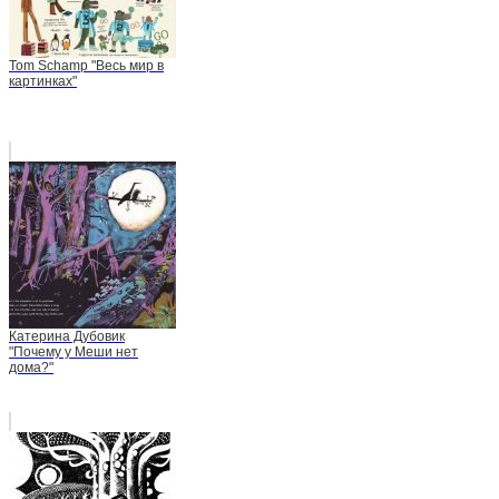
Tom Schamp "Весь мир в
картинках"
Катерина Дубовик
"Почему у Меши нет
дома?"