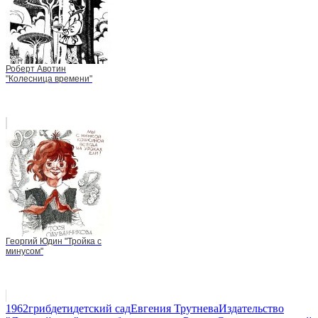
Роберт Авотин
"Колесница времени"
Георгий Юдин "Тройка с
минусом"
1962
гриб
дети
детский сад
Евгения Трутнева
Издательство