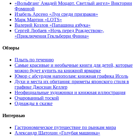
«Вольфганг Амадей Моцарт. Светлый ангел» Виктории
Фоминой
Изабель Арсено «Луи среди призраков»
Марк Мартин «LOTS»
Валерий Козлов «Папашина азбука»
Сергей Любаев «Ночь перед Рождеством»,
«Приключения Гекльберри Финна»
Обзоры
Плыть по течению
Самые красивые и необычные книги для детей, которые
можно будет купить на книжной ярмарке
Юмор с абсурдом напополам: книжная графика Исоль
Духи и места их обитания: приметы японского стиля в
графике Джосиан Келлер
Неофициальные художники и книжная иллюстрация
Очарованный тоской
Однажды в сказке
Интервью
Гастрономическое путешествие по рынкам мира
Александр Шатохин «Голубая машинка»