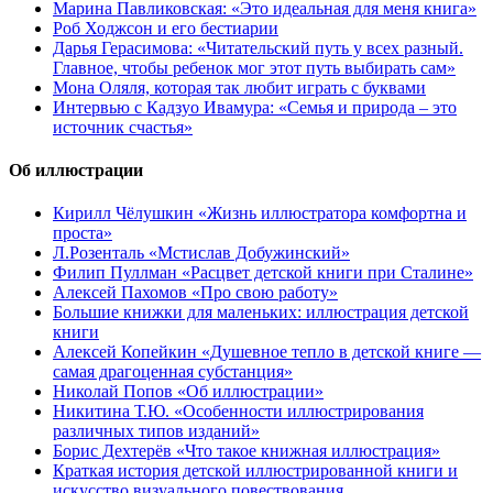
Марина Павликовская: «Это идеальная для меня книга»
Роб Ходжсон и его бестиарии
Дарья Герасимова: «Читательский путь у всех разный.
Главное, чтобы ребенок мог этот путь выбирать сам»
Мона Оляля, которая так любит играть с буквами
Интервью с Кадзуо Ивамура: «Семья и природа – это
источник счастья»
Об иллюстрации
Кирилл Чёлушкин «Жизнь иллюстратора комфортна и
проста»
Л.Розенталь «Мстислав Добужинский»
Филип Пуллман «Расцвет детской книги при Сталине»
Алексей Пахомов «Про свою работу»
Большие книжки для маленьких: иллюстрация детской
книги
Алексей Копейкин «Душевное тепло в детской книге —
самая драгоценная субстанция»
Николай Попов «Об иллюстрации»
Никитина Т.Ю. «Особенности иллюстрирования
различных типов изданий»
Борис Дехтерёв «Что такое книжная иллюстрация»
Краткая история детской иллюстрированной книги и
искусство визуального повествования