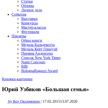
Статьи
Обзоры
Личное дело
События
Выставки
Конкурсы
Мастер-классы
Фестивали
Призеры
Образ книги
Медаль Кальдекотта
Медаль Кейт Гринуэй
Премия Андерсена
Список New York Times
Nami Concours
BIB
BolognaRagazzi Award
Книжки-картинки
Юрий Узбяков «Большая семья»
by
Кот Оксюморон
/
17.02.2015
13.07.2020