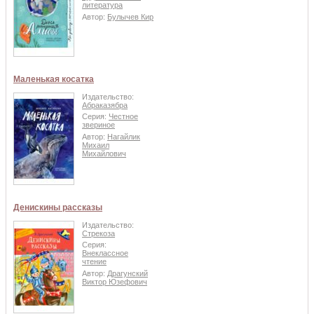
литература
Автор:
Булычев Кир
Маленькая косатка
Издательство:
Абраказябра
Серия:
Честное
звериное
Автор:
Нагайлик
Михаил
Михайлович
Денискины рассказы
Издательство:
Стрекоза
Серия:
Внеклассное
чтение
Автор:
Драгунский
Виктор Юзефович