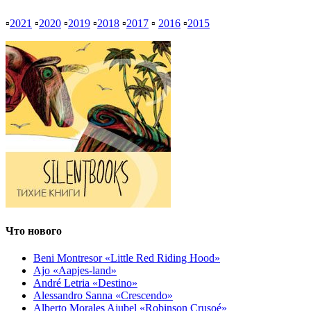
▫
2021
▫
2020
▫
2019
▫
2018
▫
2017
▫
2016
▫
2015
Что нового
Beni Montresor «Little Red Riding Hood»
Ajo «Aapjes-land»
André Letria «Destino»
Alessandro Sanna «Crescendo»
Alberto Morales Ajubel «Robinson Crusoé»