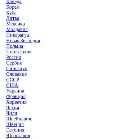
Канада
Корея
Куба
Литва
Мексика
Молдавия
Никарагуа
Новая Зеландия
Польша
Португалия
Россия
Сербия
Сингапур
Словакия
СССР
США
Украина
Франция
Хорватия
Чехия
Чили
Швейцария
Швеция
Эстония
Югославия