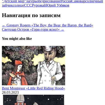
"Детский мир"
лагерь
обед
рисование
Россия
Самовар
солнечный
зайчик
солнце
СССР
урожай
Юрий Узбяков
Навигация по записям
← Gregory Rogers «The Boy, the Bear, the Baron, the Bard»
Светозар Остров «Гори-гори ясно!» →
You might also like
Beni Montresor «Little Red Riding Hood»
28.03.2023