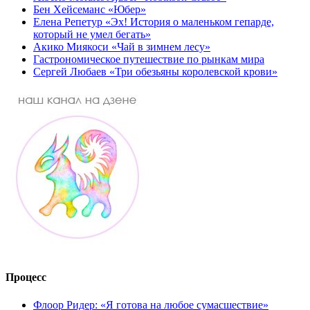
Бен Хейсеманс «Юбер»
Елена Репетур «Эх! История о маленьком гепарде,
который не умел бегать»
Акико Миякоси «Чай в зимнем лесу»
Гастрономическое путешествие по рынкам мира
Сергей Любаев «Три обезьяны королевской крови»
Процесс
Флоор Ридер: «Я готова на любое сумасшествие»