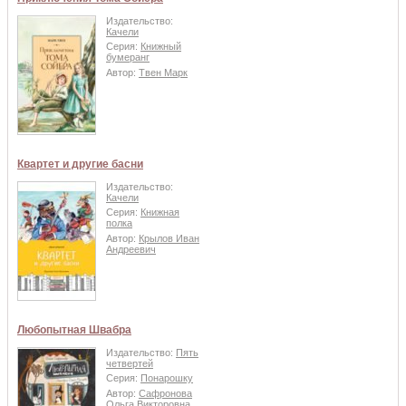
Издательство:
Качели
Серия:
Книжный
бумеранг
Автор:
Твен Марк
Квартет и другие басни
Издательство:
Качели
Серия:
Книжная
полка
Автор:
Крылов Иван
Андреевич
Любопытная Швабра
Издательство:
Пять
четвертей
Серия:
Понарошку
Автор:
Сафронова
Ольга Викторовна