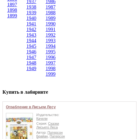
1937
1986
1897
1938
1987
1898
1939
1988
1899
1940
1989
1941
1990
1942
1991
1943
1992
1944
1993
1945
1994
1946
1995
1947
1996
1948
1997
1949
1998
1999
Купить в лабиринте
Ограбление в Лисьем Лесу
Издательство:
Качели
Серия:
Сказки
Лисьего Леса
Автор:
Патерсон
Брайан
,
Патерсон