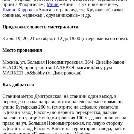
принца Флоризеля» ,
Милн
«Вини – Пух и все-все-все»,
Льюис Кэрролл
«Алиса в стране чудес», Кружков «Сказки
совиные, медвежьи , одуванчиковые» и др.
Продолжительность мастер-класса
3 дня. 19, 20, 21 октября, с 12 до 18.00 (с перерывом на обед).
Место проведения
Москва, ул. Большая Новодмитровская, 36/4, Дизайн-Завод
FLACON, пространство ГАЛЕРЕЯ, магазин/шоу-рум
MARKER art&hobby (м. Дмитровская).
Как добраться
Станция метро Дмитровская, на станции один выход, в
переходе сначала направо, потом налево, дальше прямо по
улице Бутырская 260 м. (смотрите на асфальте указатели
«Дизайн-завод Flacon») до первого перекрёстка, дальше
налево, по улице Новодмитровская 100 м., далее поворот на
право на ул. Большая Новодмитровская, по левую сторону
«Дизайн-завод Flacon». Войти на территорию завода, найти
пространство «Галерея», магазин «Marker».