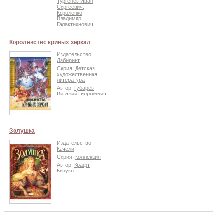
Тургенев Иван
Сергеевич
,
Короленко
Владимир
Галактионович
Королевство кривых зеркал
Издательство:
Лабиринт
Серия:
Детская
художественная
литература
Автор:
Губарев
Виталий Георгиевич
Золушка
Издательство:
Качели
Серия:
Коллекция
Автор:
Крафт
Кинуко