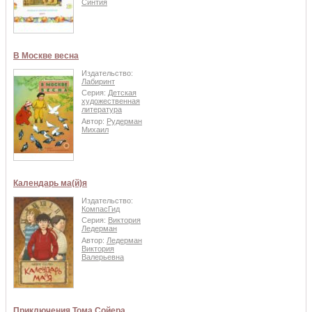
Синтия
В Москве весна
Издательство:
Лабиринт
Серия:
Детская
художественная
литература
Автор:
Рудерман
Михаил
Календарь ма(й)я
Издательство:
КомпасГид
Серия:
Виктория
Ледерман
Автор:
Ледерман
Виктория
Валерьевна
Приключения Тома Сойера