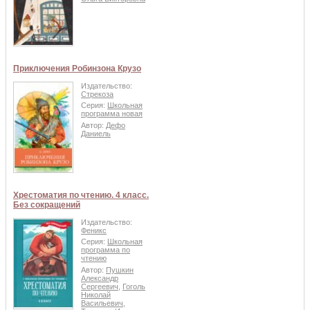
Приключения Робинзона Крузо
Издательство:
Стрекоза
Серия:
Школьная
программа новая
Автор:
Дефо
Даниель
Хрестоматия по чтению. 4 класс.
Без сокращений
Издательство:
Феникс
Серия:
Школьная
программа по
чтению
Автор:
Пушкин
Александр
Сергеевич
,
Гоголь
Николай
Васильевич
,