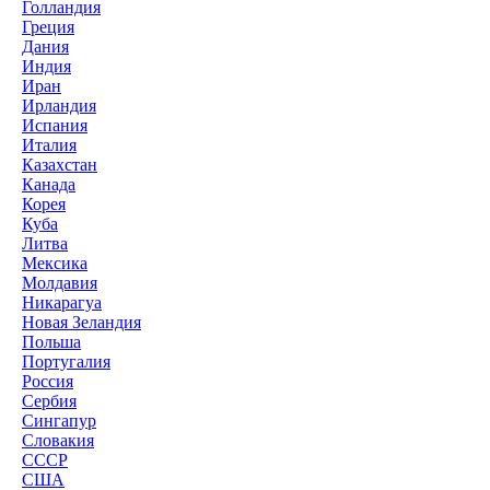
Голландия
Греция
Дания
Индия
Иран
Ирландия
Испания
Италия
Казахстан
Канада
Корея
Куба
Литва
Мексика
Молдавия
Никарагуа
Новая Зеландия
Польша
Португалия
Россия
Сербия
Сингапур
Словакия
СССР
США