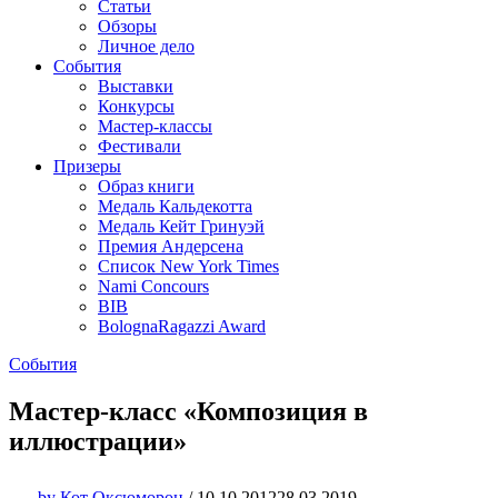
Статьи
Обзоры
Личное дело
События
Выставки
Конкурсы
Мастер-классы
Фестивали
Призеры
Образ книги
Медаль Кальдекотта
Медаль Кейт Гринуэй
Премия Андерсена
Список New York Times
Nami Concours
BIB
BolognaRagazzi Award
События
Мастер-класс «Композиция в
иллюстрации»
by
Кот Оксюморон
/
10.10.2012
28.03.2019