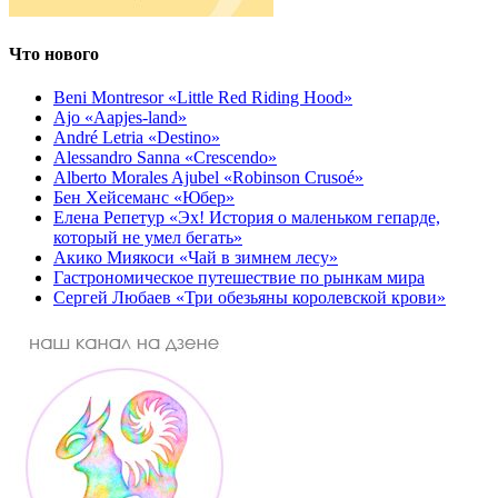
Что нового
Beni Montresor «Little Red Riding Hood»
Ajo «Aapjes-land»
André Letria «Destino»
Alessandro Sanna «Crescendo»
Alberto Morales Ajubel «Robinson Crusoé»
Бен Хейсеманс «Юбер»
Елена Репетур «Эх! История о маленьком гепарде,
который не умел бегать»
Акико Миякоси «Чай в зимнем лесу»
Гастрономическое путешествие по рынкам мира
Сергей Любаев «Три обезьяны королевской крови»