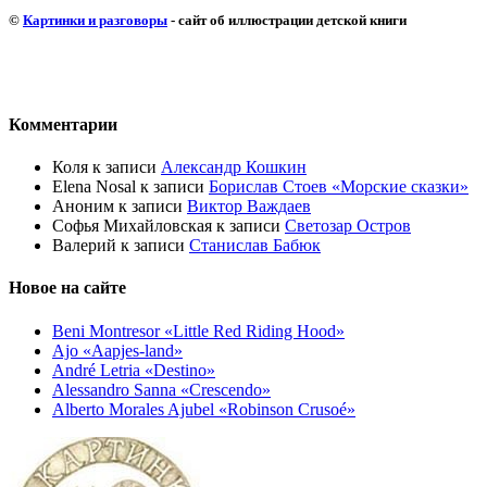
©
Картинки и разговоры
- сайт об иллюстрации детской книги
Комментарии
Коля
к записи
Александр Кошкин
Elena Nosal
к записи
Борислав Стоев «Морские сказки»
Аноним
к записи
Виктор Важдаев
Софья Михайловская
к записи
Светозар Остров
Валерий
к записи
Станислав Бабюк
Новое на сайте
Beni Montresor «Little Red Riding Hood»
Ajo «Aapjes-land»
André Letria «Destino»
Alessandro Sanna «Crescendo»
Alberto Morales Ajubel «Robinson Crusoé»