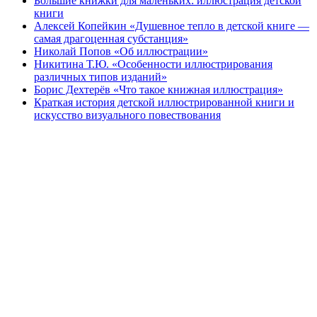
Большие книжки для маленьких: иллюстрация детской
книги
Алексей Копейкин «Душевное тепло в детской книге —
самая драгоценная субстанция»
Николай Попов «Об иллюстрации»
Никитина Т.Ю. «Особенности иллюстрирования
различных типов изданий»
Борис Дехтерёв «Что такое книжная иллюстрация»
Краткая история детской иллюстрированной книги и
искусство визуального повествования