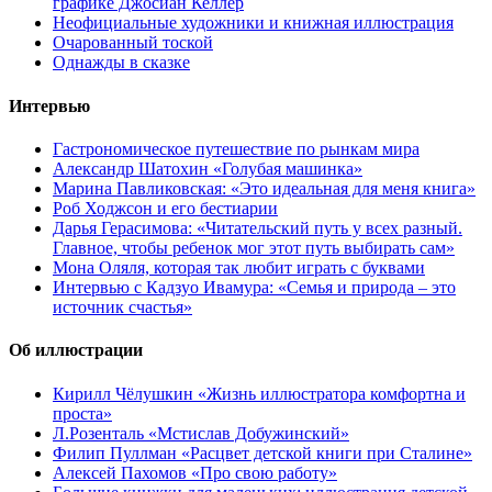
графике Джосиан Келлер
Неофициальные художники и книжная иллюстрация
Очарованный тоской
Однажды в сказке
Интервью
Гастрономическое путешествие по рынкам мира
Александр Шатохин «Голубая машинка»
Марина Павликовская: «Это идеальная для меня книга»
Роб Ходжсон и его бестиарии
Дарья Герасимова: «Читательский путь у всех разный.
Главное, чтобы ребенок мог этот путь выбирать сам»
Мона Оляля, которая так любит играть с буквами
Интервью с Кадзуо Ивамура: «Семья и природа – это
источник счастья»
Об иллюстрации
Кирилл Чёлушкин «Жизнь иллюстратора комфортна и
проста»
Л.Розенталь «Мстислав Добужинский»
Филип Пуллман «Расцвет детской книги при Сталине»
Алексей Пахомов «Про свою работу»