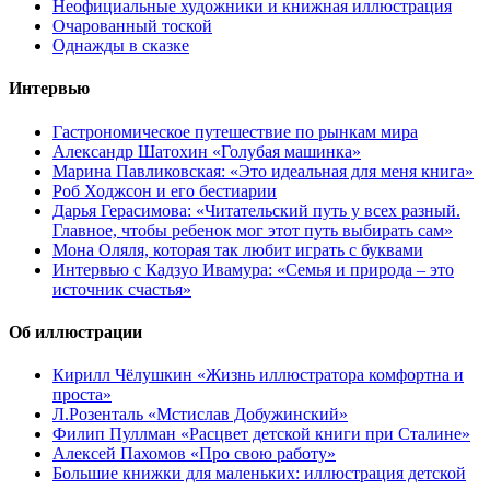
Неофициальные художники и книжная иллюстрация
Очарованный тоской
Однажды в сказке
Интервью
Гастрономическое путешествие по рынкам мира
Александр Шатохин «Голубая машинка»
Марина Павликовская: «Это идеальная для меня книга»
Роб Ходжсон и его бестиарии
Дарья Герасимова: «Читательский путь у всех разный.
Главное, чтобы ребенок мог этот путь выбирать сам»
Мона Оляля, которая так любит играть с буквами
Интервью с Кадзуо Ивамура: «Семья и природа – это
источник счастья»
Об иллюстрации
Кирилл Чёлушкин «Жизнь иллюстратора комфортна и
проста»
Л.Розенталь «Мстислав Добужинский»
Филип Пуллман «Расцвет детской книги при Сталине»
Алексей Пахомов «Про свою работу»
Большие книжки для маленьких: иллюстрация детской