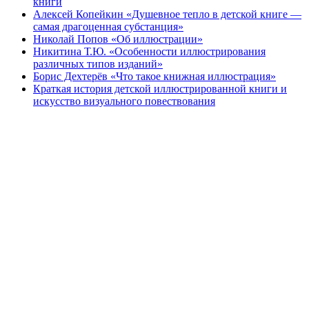
книги
Алексей Копейкин «Душевное тепло в детской книге —
самая драгоценная субстанция»
Николай Попов «Об иллюстрации»
Никитина Т.Ю. «Особенности иллюстрирования
различных типов изданий»
Борис Дехтерёв «Что такое книжная иллюстрация»
Краткая история детской иллюстрированной книги и
искусство визуального повествования