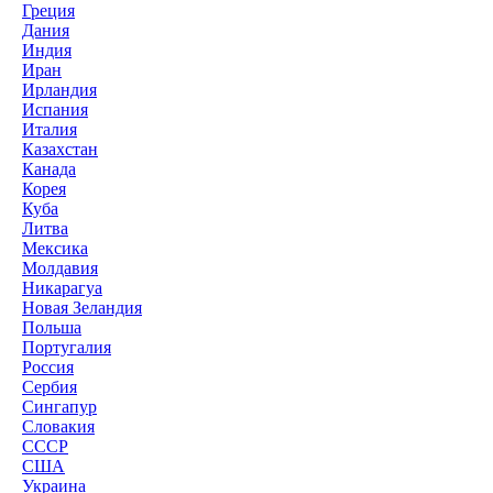
Греция
Дания
Индия
Иран
Ирландия
Испания
Италия
Казахстан
Канада
Корея
Куба
Литва
Мексика
Молдавия
Никарагуа
Новая Зеландия
Польша
Португалия
Россия
Сербия
Сингапур
Словакия
СССР
США
Украина