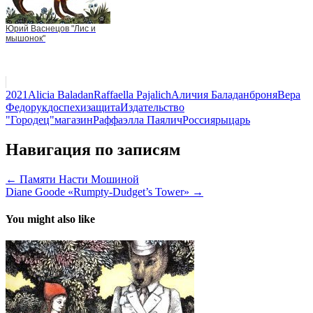
Юрий Васнецов "Лис и
мышонок"
2021
Alicia Baladan
Raffaella Pajalich
Аличия Баладан
броня
Вера
Федорук
доспехи
защита
Издательство
"Городец"
магазин
Раффаэлла Паялич
Россия
рыцарь
Навигация по записям
← Памяти Насти Мошиной
Diane Goode «Rumpty-Dudget’s Tower» →
You might also like