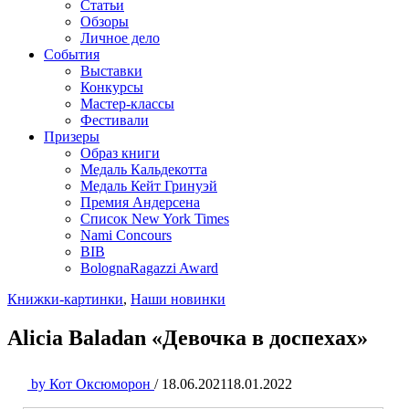
Статьи
Обзоры
Личное дело
События
Выставки
Конкурсы
Мастер-классы
Фестивали
Призеры
Образ книги
Медаль Кальдекотта
Медаль Кейт Гринуэй
Премия Андерсена
Список New York Times
Nami Concours
BIB
BolognaRagazzi Award
Книжки-картинки
,
Наши новинки
Alicia Baladan «Девочка в доспехах»
by
Кот Оксюморон
/
18.06.2021
18.01.2022