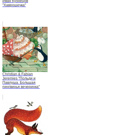
Иван Кузнецов
"Хаврошечка"
Christian & Fabian
Jeremies "Польди и
Павлуша. Большая
пингвинья вечеринка"