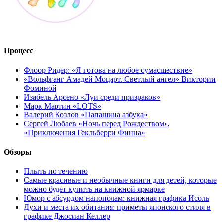
Процесс
Флоор Ридер: «Я готова на любое сумасшествие»
«Вольфганг Амадей Моцарт. Светлый ангел» Виктории
Фоминой
Изабель Арсено «Луи среди призраков»
Марк Мартин «LOTS»
Валерий Козлов «Папашина азбука»
Сергей Любаев «Ночь перед Рождеством»,
«Приключения Гекльберри Финна»
Обзоры
Плыть по течению
Самые красивые и необычные книги для детей, которые
можно будет купить на книжной ярмарке
Юмор с абсурдом напополам: книжная графика Исоль
Духи и места их обитания: приметы японского стиля в
графике Джосиан Келлер