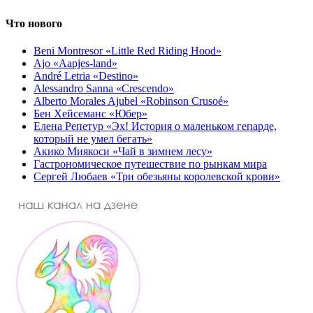
Что нового
Beni Montresor «Little Red Riding Hood»
Ajo «Aapjes-land»
André Letria «Destino»
Alessandro Sanna «Crescendo»
Alberto Morales Ajubel «Robinson Crusoé»
Бен Хейсеманс «Юбер»
Елена Репетур «Эх! История о маленьком гепарде,
который не умел бегать»
Акико Миякоси «Чай в зимнем лесу»
Гастрономическое путешествие по рынкам мира
Сергей Любаев «Три обезьяны королевской крови»