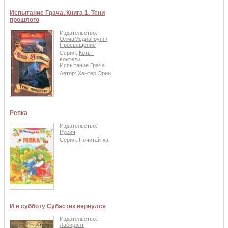
Испытание Грача. Книга 1. Тени
прошлого
Издательство:
ОлмаМедиаГрупп/
Просвещение
Серия:
Коты-
воители.
Испытание Грача
Автор:
Хантер Эрин
Репка
Издательство:
Русич
Серия:
Почитай-ка
И в субботу Субастик вернулся
Издательство:
Лабиринт