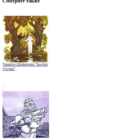
Смотрите также
Тамара Шеварева "Белая
уточка"