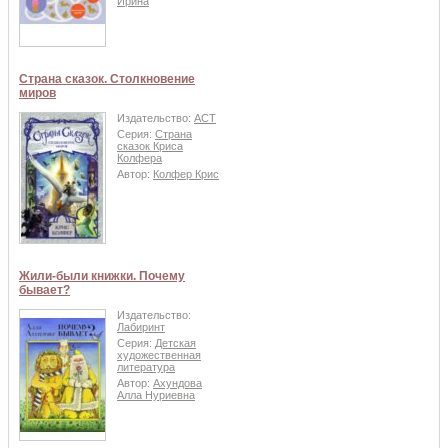
Ирина
Страна сказок. Столкновение
миров
Издательство:
АСТ
Серия:
Страна
сказок Криса
Колфера
Автор:
Колфер Крис
Жили-были книжки. Почему
бывает?
Издательство:
Лабиринт
Серия:
Детская
художественная
литература
Автор:
Ахундова
Алла Нуриевна