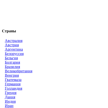
Страны
Австралия
Австрия
Аргентина
Белоруссия
Бельгия
Болгария
Бразилия
Великобритания
Венгрия
Гватемала
Германия
Голландия
Греция
Дания
Индия
Иран