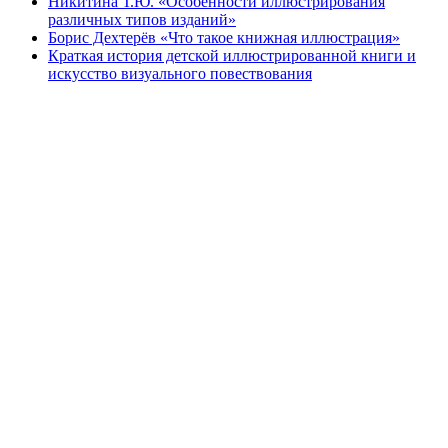
Никитина Т.Ю. «Особенности иллюстрирования
различных типов изданий»
Борис Дехтерёв «Что такое книжная иллюстрация»
Краткая история детской иллюстрированной книги и
искусство визуального повествования