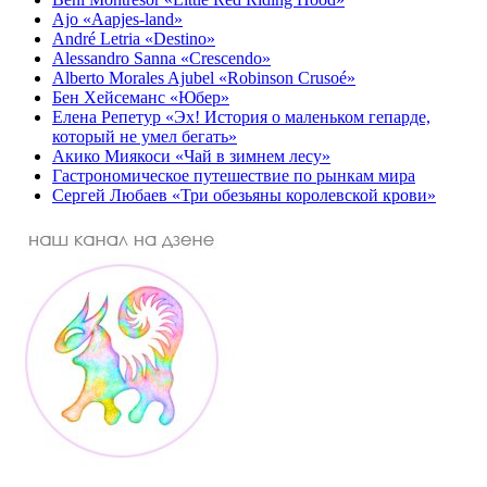
Ajo «Aapjes-land»
André Letria «Destino»
Alessandro Sanna «Crescendo»
Alberto Morales Ajubel «Robinson Crusoé»
Бен Хейсеманс «Юбер»
Елена Репетур «Эх! История о маленьком гепарде,
который не умел бегать»
Акико Миякоси «Чай в зимнем лесу»
Гастрономическое путешествие по рынкам мира
Сергей Любаев «Три обезьяны королевской крови»