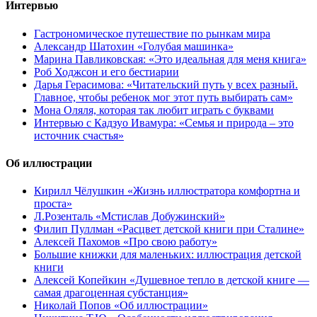
Интервью
Гастрономическое путешествие по рынкам мира
Александр Шатохин «Голубая машинка»
Марина Павликовская: «Это идеальная для меня книга»
Роб Ходжсон и его бестиарии
Дарья Герасимова: «Читательский путь у всех разный.
Главное, чтобы ребенок мог этот путь выбирать сам»
Мона Оляля, которая так любит играть с буквами
Интервью с Кадзуо Ивамура: «Семья и природа – это
источник счастья»
Об иллюстрации
Кирилл Чёлушкин «Жизнь иллюстратора комфортна и
проста»
Л.Розенталь «Мстислав Добужинский»
Филип Пуллман «Расцвет детской книги при Сталине»
Алексей Пахомов «Про свою работу»
Большие книжки для маленьких: иллюстрация детской
книги
Алексей Копейкин «Душевное тепло в детской книге —
самая драгоценная субстанция»
Николай Попов «Об иллюстрации»