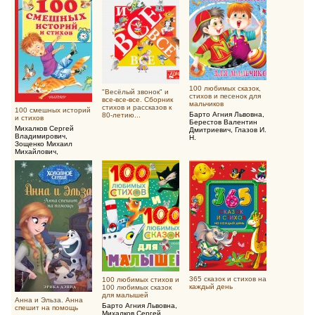
100 любимых сказок,
"Весёлый звонок" и
стихов и песенок для
все-все-все. Сборник
мальчиков
стихов и рассказов к
100 смешных историй
Барто Агния Львовна
,
80-летию...
и стихов
Берестов Валентин
Михалков Сергей
Дмитриевич
,
Глазов И.
Владимирович
,
Н.
Зощенко Михаил
Михайлович
,
Драгунский Виктор
Юзефович
365 сказок и стихов на
100 любимых стихов и
каждый день
100 любимых сказок
для малышей
Анна и Эльза. Анна
Барто Агния Львовна
,
спешит на помощь
Михалков Сергей