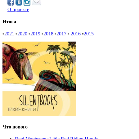
О проекте
Итоги
▫
2021
▫
2020
▫
2019
▫
2018
▫
2017
▫
2016
▫
2015
Что нового
Beni Montresor «Little Red Riding Hood»