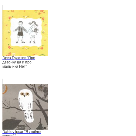
Эрик Булатов "Про
девочку Да и про
мальчика Нет"
Dahlov Ipcar "Я люблю