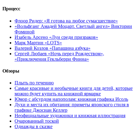
Процесс
Флоор Ридер: «Я готова на любое сумасшествие»
«Вольфганг Амадей Моцарт. Светлый ангел» Виктории
Фоминой
Изабель Арсено «Луи среди призраков»
Марк Мартин «LOTS»
Валерий Козлов «Папашина азбука»
Сергей Любаев «Ночь перед Рождеством»,
«Приключения Гекльберри Финна»
Обзоры
Плыть по течению
Самые красивые и необычные книги для детей, которые
можно будет купить на книжной ярмарке
Юмор с абсурдом напополам: книжная графика Исоль
Духи и места их обитания: приметы японского стиля в
графике Джосиан Келлер
Неофициальные художники и книжная иллюстрация
Очарованный тоской
Однажды в сказке