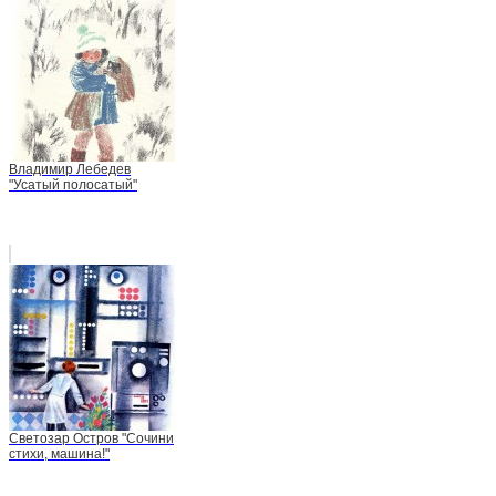
Владимир Лебедев
"Усатый полосатый"
Светозар Остров "Сочини
стихи, машина!"