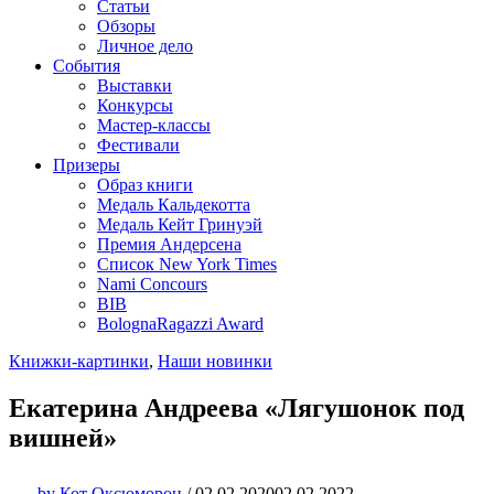
Статьи
Обзоры
Личное дело
События
Выставки
Конкурсы
Мастер-классы
Фестивали
Призеры
Образ книги
Медаль Кальдекотта
Медаль Кейт Гринуэй
Премия Андерсена
Список New York Times
Nami Concours
BIB
BolognaRagazzi Award
Книжки-картинки
,
Наши новинки
Екатерина Андреева «Лягушонок под
вишней»
by
Кот Оксюморон
/
02.02.2020
02.02.2022