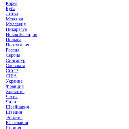
Корея
Куба
Литва
Мексика
Молдавия
Никарагуа
Новая Зеландия
Польша
Португалия
Россия
Сербия
Сингапур
Словакия
СССР
США
Украина
Франция
Хорватия
Чехия
Чили
Швейцария
Швеция
Эстония
Югославия
Япония