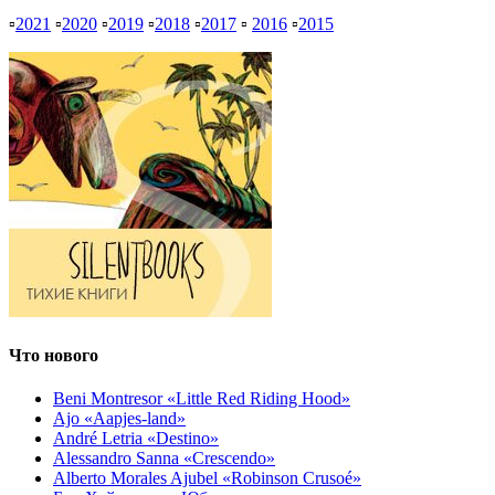
▫
2021
▫
2020
▫
2019
▫
2018
▫
2017
▫
2016
▫
2015
Что нового
Beni Montresor «Little Red Riding Hood»
Ajo «Aapjes-land»
André Letria «Destino»
Alessandro Sanna «Crescendo»
Alberto Morales Ajubel «Robinson Crusoé»