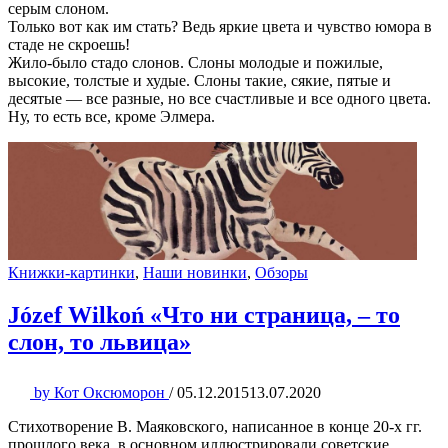
серым слоном.
Только вот как им стать? Ведь яркие цвета и чувство юмора в
стаде не скроешь!
Жило-было стадо слонов. Слоны молодые и пожилые,
высокие, толстые и худые. Слоны такие, сякие, пятые и
десятые — все разные, но все счастливые и все одного цвета.
Ну, то есть все, кроме Элмера.
Книжки-картинки
,
Наши новинки
,
Обзоры
Józef Wilkoń «Что ни страница, – то
слон, то львица»
by
Кот Оксюморон
/
05.12.2015
13.07.2020
Стихотворение В. Маяковского, написанное в конце 20-х гг.
прошлого века, в основном иллюстрировали советские