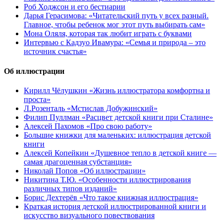
Роб Ходжсон и его бестиарии
Дарья Герасимова: «Читательский путь у всех разный.
Главное, чтобы ребенок мог этот путь выбирать сам»
Мона Оляля, которая так любит играть с буквами
Интервью с Кадзуо Ивамура: «Семья и природа – это
источник счастья»
Об иллюстрации
Кирилл Чёлушкин «Жизнь иллюстратора комфортна и
проста»
Л.Розенталь «Мстислав Добужинский»
Филип Пуллман «Расцвет детской книги при Сталине»
Алексей Пахомов «Про свою работу»
Большие книжки для маленьких: иллюстрация детской
книги
Алексей Копейкин «Душевное тепло в детской книге —
самая драгоценная субстанция»
Николай Попов «Об иллюстрации»
Никитина Т.Ю. «Особенности иллюстрирования
различных типов изданий»
Борис Дехтерёв «Что такое книжная иллюстрация»
Краткая история детской иллюстрированной книги и
искусство визуального повествования