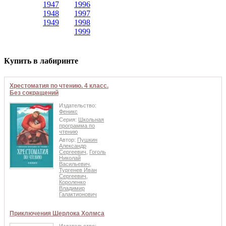
1947
1996
1948
1997
1949
1998
1999
Купить в лабиринте
Хрестоматия по чтению. 4 класс.
Без сокращений
Издательство:
Феникс
Серия:
Школьная
программа по
чтению
Автор:
Пушкин
Александр
Сергеевич
,
Гоголь
Николай
Васильевич
,
Тургенев Иван
Сергеевич
,
Короленко
Владимир
Галактионович
Приключения Шерлока Холмса
Издательство: