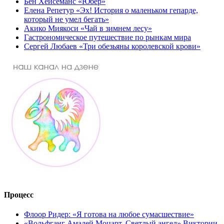
Бен Хейсеманс «Юбер»
Елена Репетур «Эх! История о маленьком гепарде,
который не умел бегать»
Акико Миякоси «Чай в зимнем лесу»
Гастрономическое путешествие по рынкам мира
Сергей Любаев «Три обезьяны королевской крови»
Процесс
Флоор Ридер: «Я готова на любое сумасшествие»
«Вольфганг Амадей Моцарт. Светлый ангел» Виктории