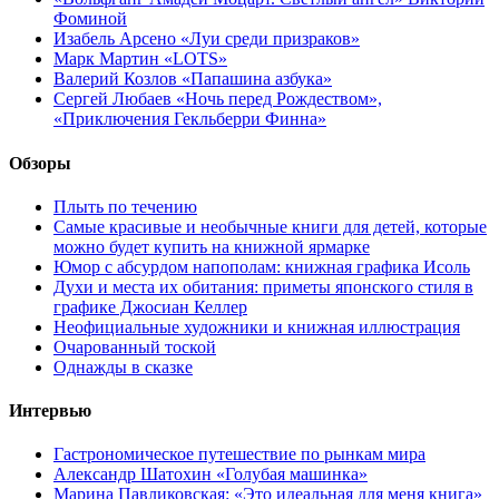
Фоминой
Изабель Арсено «Луи среди призраков»
Марк Мартин «LOTS»
Валерий Козлов «Папашина азбука»
Сергей Любаев «Ночь перед Рождеством»,
«Приключения Гекльберри Финна»
Обзоры
Плыть по течению
Самые красивые и необычные книги для детей, которые
можно будет купить на книжной ярмарке
Юмор с абсурдом напополам: книжная графика Исоль
Духи и места их обитания: приметы японского стиля в
графике Джосиан Келлер
Неофициальные художники и книжная иллюстрация
Очарованный тоской
Однажды в сказке
Интервью
Гастрономическое путешествие по рынкам мира
Александр Шатохин «Голубая машинка»
Марина Павликовская: «Это идеальная для меня книга»