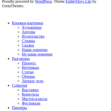
Proudly powered by
WordPress
. Theme
EightyDays Lite
by
GretaThemes.
Книжки-картинки
Художники
Авторы
Издательства
Страны
Сказки
Наши новинки
Не наши новинки
Разговоры
Процесс
Интервью
Статьи
Обзоры
Личное дело
События
Выставки
Конкурсы
Мастер-классы
Фестивали
Призеры