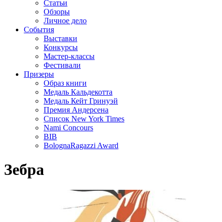
Статьи
Обзоры
Личное дело
События
Выставки
Конкурсы
Мастер-классы
Фестивали
Призеры
Образ книги
Медаль Кальдекотта
Медаль Кейт Гринуэй
Премия Андерсена
Список New York Times
Nami Concours
BIB
BolognaRagazzi Award
Зебра