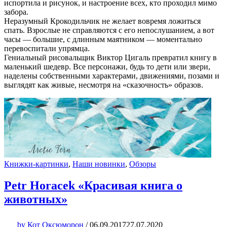
испортила и рисунок, и настроение всех, кто проходил мимо
забора.
Неразумный Крокодильчик не желает вовремя ложиться
спать. Взрослые не справляются с его непослушанием, а вот
часы — большие, с длинным маятником — моментально
перевоспитали упрямца.
Гениальный рисовальщик Виктор Цигаль превратил книгу в
маленький шедевр. Все персонажи, будь то дети или звери,
наделены собственными характерами, движениями, позами и
выглядят как живые, несмотря на «сказочность» образов.
Книжки-картинки
,
Наши новинки
,
Обзоры
Petr Horacek «Красивая книга о
животных»
by
Кот Оксюморон
/
06.09.2017
27.07.2020