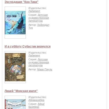
Экспедиция "Кон-Тики"
Издательство:
Лабиринт
Серия:
Детская
художественная
литература
Автор:
Хейердал
Тур
И в субботу Субастик вернулся
Издательство:
Лабиринт
Серия:
Детская
художественная
литература
Автор:
Маар Пауль
Лицей "Морская миля"
Издательство:
Абраказябра
Серия:
Абра!
Казябра!