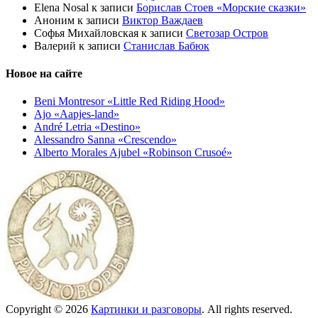
Elena Nosal
к записи
Борислав Стоев «Морские сказки»
Аноним
к записи
Виктор Важдаев
Софья Михайловская
к записи
Светозар Остров
Валерий
к записи
Станислав Бабюк
Новое на сайте
Beni Montresor «Little Red Riding Hood»
Ajo «Aapjes-land»
André Letria «Destino»
Alessandro Sanna «Crescendo»
Alberto Morales Ajubel «Robinson Crusoé»
Copyright © 2026
Картинки и разговоры
. All rights reserved.