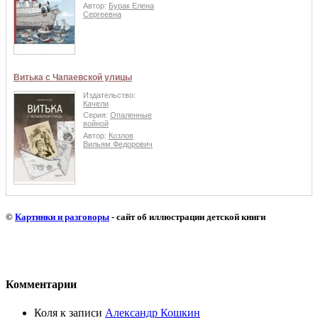
Автор:
Бурак Елена
Сергеевна
Витька с Чапаевской улицы
Издательство:
Качели
Серия:
Опаленные
войной
Автор:
Козлов
Вильям Федорович
©
Картинки и разговоры
- сайт об иллюстрации детской книги
Комментарии
Коля
к записи
Александр Кошкин