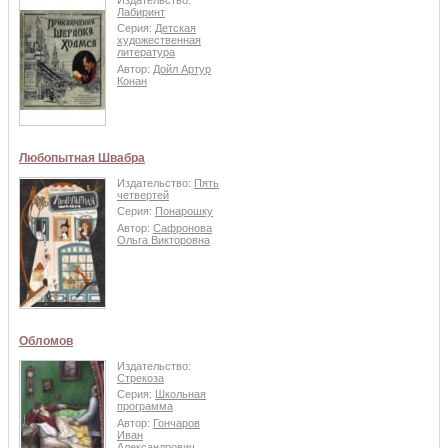
Лабиринт
Серия:
Детская
художественная
литература
Автор:
Дойл Артур
Конан
Любопытная Швабра
Издательство:
Пять
четвертей
Серия:
Понарошку
Автор:
Сафронова
Ольга Викторовна
Обломов
Издательство:
Стрекоза
Серия:
Школьная
программа
Автор:
Гончаров
Иван
Александрович