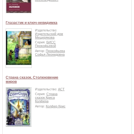
Глазастик и ключ-невидимка
Издательство:
Издательский дом
Мещерякова
Серия:
БИСС
Прокофьевой
Автор:
Прокофьева
Софья Леонидовна
Страна сказок. Столкновение
миров
Издательство:
АСТ
Серия:
Страна
сказок Криса
Колфера
Автор:
Колфер Крис