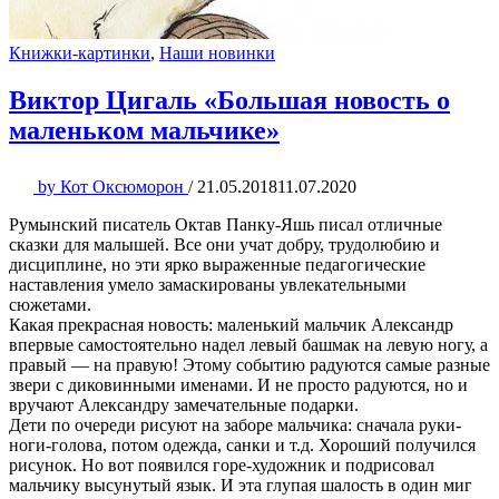
Книжки-картинки
,
Наши новинки
Виктор Цигаль «Большая новость о
маленьком мальчике»
by
Кот Оксюморон
/
21.05.2018
11.07.2020
Румынский писатель Октав Панку-Яшь писал отличные
сказки для малышей. Все они учат добру, трудолюбию и
дисциплине, но эти ярко выраженные педагогические
наставления умело замаскированы увлекательными
сюжетами.
Какая прекрасная новость: маленький мальчик Александр
впервые самостоятельно надел левый башмак на левую ногу, а
правый — на правую! Этому событию радуются самые разные
звери с диковинными именами. И не просто радуются, но и
вручают Александру замечательные подарки.
Дети по очереди рисуют на заборе мальчика: сначала руки-
ноги-голова, потом одежда, санки и т.д. Хороший получился
рисунок. Но вот появился горе-художник и подрисовал
мальчику высунутый язык. И эта глупая шалость в один миг