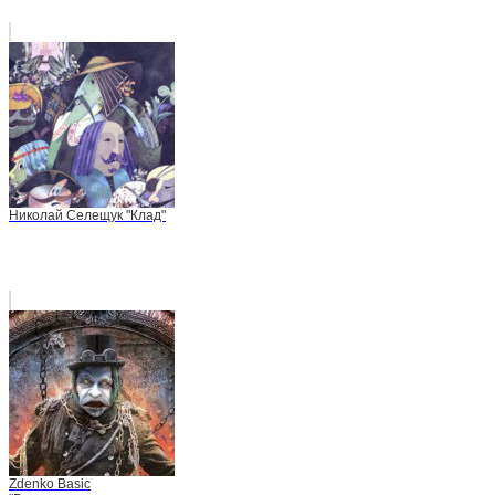
Николай Селещук "Клад"
Zdenko Basic