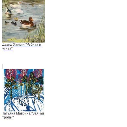
Давид Хайкин "Ребята и
утята"
Татьяна Маврина "Заячьи
тропы"