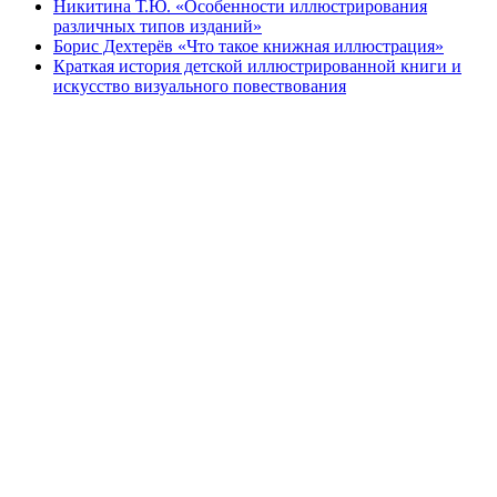
Никитина Т.Ю. «Особенности иллюстрирования
различных типов изданий»
Борис Дехтерёв «Что такое книжная иллюстрация»
Краткая история детской иллюстрированной книги и
искусство визуального повествования