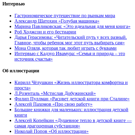
Интервью
Гастрономическое путешествие по рынкам мира
Александр Шатохин «Голубая машинка»
Марина Павликовская: «Это идеальная для меня книга»
Роб Ходжсон и его бестиарии
Дарья Герасимова: «Читательский путь у всех разный.
Главное, чтобы ребенок мог этот путь выбирать сам»
Мона Оляля, которая так любит играть с буквами
Интервью с Кадзуо Ивамура: «Семья и природа – это
источник счастья»
Об иллюстрации
Кирилл Чёлушкин «Жизнь иллюстратора комфортна и
проста»
Л.Розенталь «Мстислав Добужинский»
Филип Пуллман «Расцвет детской книги при Сталине»
Алексей Пахомов «Про свою работу»
Большие книжки для маленьких: иллюстрация детской
книги
Алексей Копейкин «Душевное тепло в детской книге —
самая драгоценная субстанция»
Николай Попов «Об иллюстрации»