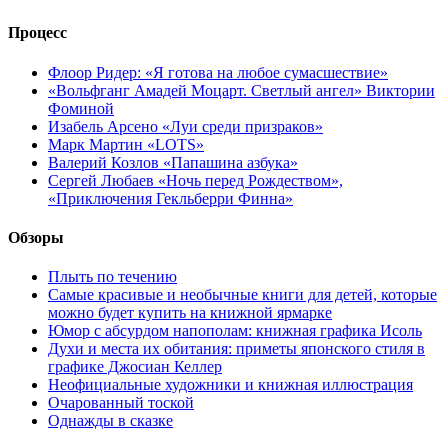
Процесс
Флоор Ридер: «Я готова на любое сумасшествие»
«Вольфганг Амадей Моцарт. Светлый ангел» Виктории
Фоминой
Изабель Арсено «Луи среди призраков»
Марк Мартин «LOTS»
Валерий Козлов «Папашина азбука»
Сергей Любаев «Ночь перед Рождеством»,
«Приключения Гекльберри Финна»
Обзоры
Плыть по течению
Самые красивые и необычные книги для детей, которые
можно будет купить на книжной ярмарке
Юмор с абсурдом напополам: книжная графика Исоль
Духи и места их обитания: приметы японского стиля в
графике Джосиан Келлер
Неофициальные художники и книжная иллюстрация
Очарованный тоской
Однажды в сказке