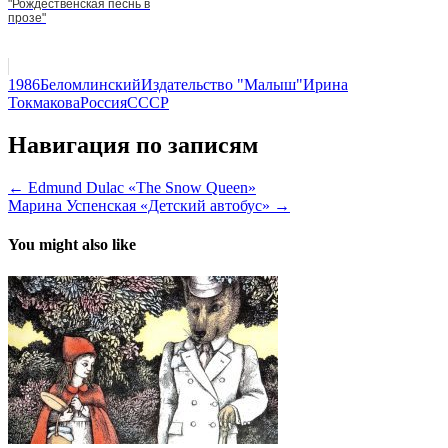
"Рождественская песнь в
прозе"
1986
Беломлинский
Издательство "Малыш"
Ирина
Токмакова
Россия
СССР
Навигация по записям
← Edmund Dulac «The Snow Queen»
Марина Успенская «Детский автобус» →
You might also like