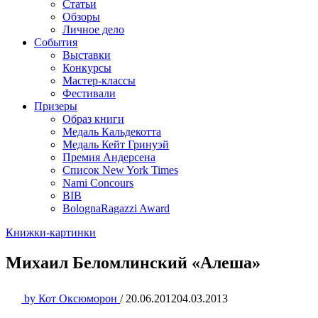
Статьи
Обзоры
Личное дело
События
Выставки
Конкурсы
Мастер-классы
Фестивали
Призеры
Образ книги
Медаль Кальдекотта
Медаль Кейт Гринуэй
Премия Андерсена
Список New York Times
Nami Concours
BIB
BolognaRagazzi Award
Книжки-картинки
Михаил Беломлинский «Алеша»
by
Кот Оксюморон
/
20.06.2012
04.03.2013