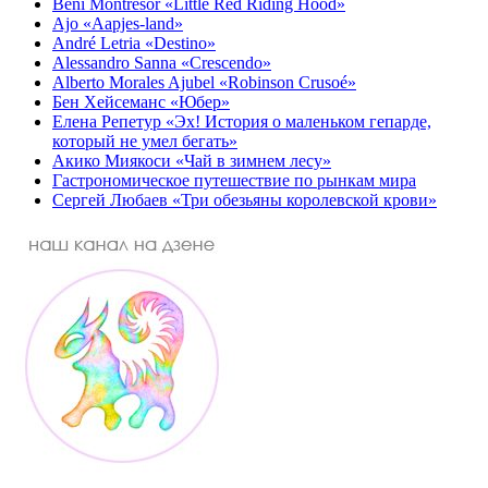
Beni Montresor «Little Red Riding Hood»
Ajo «Aapjes-land»
André Letria «Destino»
Alessandro Sanna «Crescendo»
Alberto Morales Ajubel «Robinson Crusoé»
Бен Хейсеманс «Юбер»
Елена Репетур «Эх! История о маленьком гепарде,
который не умел бегать»
Акико Миякоси «Чай в зимнем лесу»
Гастрономическое путешествие по рынкам мира
Сергей Любаев «Три обезьяны королевской крови»