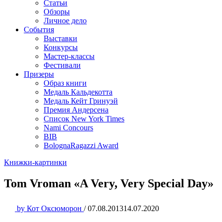
Статьи
Обзоры
Личное дело
События
Выставки
Конкурсы
Мастер-классы
Фестивали
Призеры
Образ книги
Медаль Кальдекотта
Медаль Кейт Гринуэй
Премия Андерсена
Список New York Times
Nami Concours
BIB
BolognaRagazzi Award
Книжки-картинки
Tom Vroman «A Very, Very Special Day»
by
Кот Оксюморон
/
07.08.2013
14.07.2020