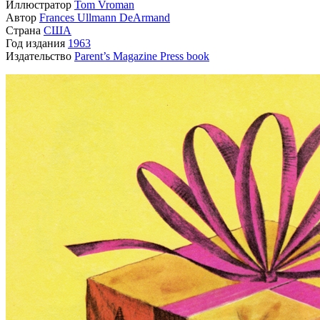
Иллюстратор
Tom Vroman
Автор
Frances Ullmann DeArmand
Страна
США
Год издания
1963
Издательство
Parent’s Magazine Press book