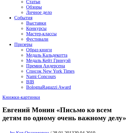
Статьи
Обзоры
Личное дело
События
Выставки
Конкурсы
Мастер-классы
Фестивали
Призеры
Образ книги
Медаль Кальдекотта
Медаль Кейт Гринуэй
Премия Андерсена
Список New York Times
Nami Concours
BIB
BolognaRagazzi Award
Книжки-картинки
Евгений Монин «Письмо ко всем
детям по одному очень важному делу»
by
Кот Оксюморон
/
28.01.2013
29.04.2019