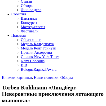
Статьи
Обзоры
Личное дело
События
Выставки
Конкурсы
Мастер-классы
Фестивали
Призеры
Образ книги
Медаль Кальдекотта
Медаль Кейт Гринуэй
Премия Андерсена
Список New York Times
Nami Concours
BIB
BolognaRagazzi Award
Книжки-картинки
,
Наши новинки
,
Обзоры
Torben Kuhlmann «Линдберг.
Невероятные приключения летающего
мышонка»