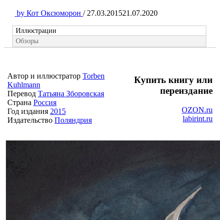
by
Кот Оксюморон
/
27.03.2015
21.07.2020
Иллюстрации
Обзоры
Автор и иллюстратор
Torben
Купить книгу или
Kuhlmann
переиздание
Перевод
Татьяна Зборовская
Страна
Россия
OZON.ru
Год издания
2015
labirint.ru
Издательство
Поляндрия