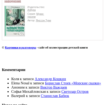
наводнение
Издательство:
Азбука
Серия:
Муми-
тролли
Автор:
Янссон Туве
©
Картинки и разговоры
- сайт об иллюстрации детской книги
Комментарии
Коля
к записи
Александр Кошкин
Elena Nosal
к записи
Борислав Стоев «Морские сказки»
Аноним
к записи
Виктор Важдаев
Софья Михайловская
к записи
Светозар Остров
Валерий
к записи
Станислав Бабюк