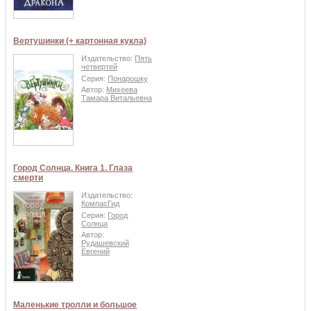
Вертушинки (+ картонная кукла)
Издательство:
Пять
четвертей
Серия:
Понарошку
Автор:
Михеева
Тамара Витальевна
Город Солнца. Книга 1. Глаза
смерти
Издательство:
КомпасГид
Серия:
Город
Солнца
Автор:
Рудашевский
Евгений
Маленькие тролли и большое