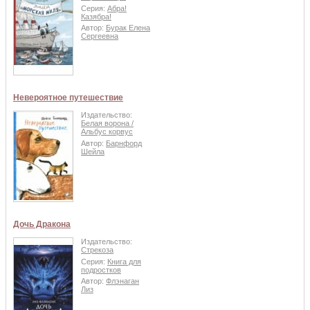
Серия:
Абра!
Казябра!
Автор:
Бурак Елена
Сергеевна
Невероятное путешествие
Издательство:
Белая ворона /
Альбус корвус
Автор:
Барнфорд
Шейла
Дочь Дракона
Издательство:
Стрекоза
Серия:
Книга для
подростков
Автор:
Флэнаган
Лиз