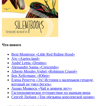
Что нового
Beni Montresor «Little Red Riding Hood»
Ajo «Aapjes-land»
André Letria «Destino»
Alessandro Sanna «Crescendo»
Alberto Morales Ajubel «Robinson Crusoé»
Бен Хейсеманс «Юбер»
Елена Репетур «Эх! История о маленьком гепарде,
который не умел бегать»
Акико Миякоси «Чай в зимнем лесу»
Гастрономическое путешествие по рынкам мира
Сергей Любаев «Три обезьяны королевской крови»