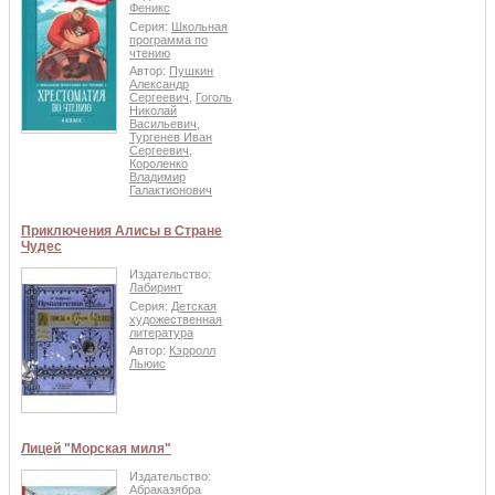
Феникс
Серия:
Школьная
программа по
чтению
Автор:
Пушкин
Александр
Сергеевич
,
Гоголь
Николай
Васильевич
,
Тургенев Иван
Сергеевич
,
Короленко
Владимир
Галактионович
Приключения Алисы в Стране
Чудес
Издательство:
Лабиринт
Серия:
Детская
художественная
литература
Автор:
Кэрролл
Льюис
Лицей "Морская миля"
Издательство:
Абраказябра