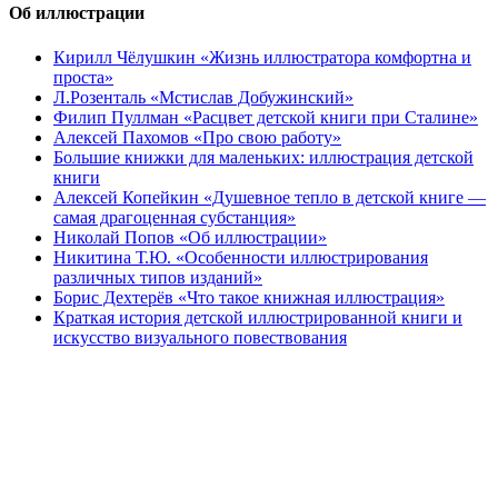
Об иллюстрации
Кирилл Чёлушкин «Жизнь иллюстратора комфортна и
проста»
Л.Розенталь «Мстислав Добужинский»
Филип Пуллман «Расцвет детской книги при Сталине»
Алексей Пахомов «Про свою работу»
Большие книжки для маленьких: иллюстрация детской
книги
Алексей Копейкин «Душевное тепло в детской книге —
самая драгоценная субстанция»
Николай Попов «Об иллюстрации»
Никитина Т.Ю. «Особенности иллюстрирования
различных типов изданий»
Борис Дехтерёв «Что такое книжная иллюстрация»
Краткая история детской иллюстрированной книги и
искусство визуального повествования