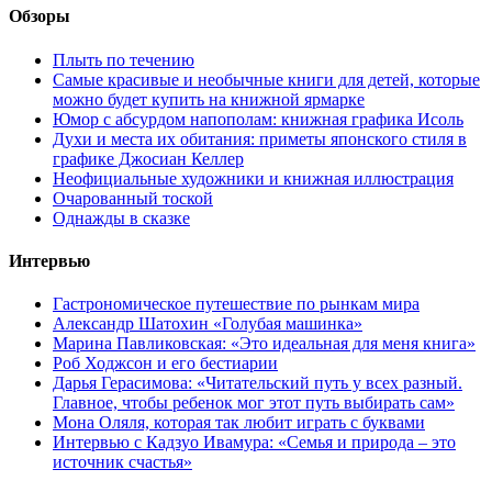
Обзоры
Плыть по течению
Самые красивые и необычные книги для детей, которые
можно будет купить на книжной ярмарке
Юмор с абсурдом напополам: книжная графика Исоль
Духи и места их обитания: приметы японского стиля в
графике Джосиан Келлер
Неофициальные художники и книжная иллюстрация
Очарованный тоской
Однажды в сказке
Интервью
Гастрономическое путешествие по рынкам мира
Александр Шатохин «Голубая машинка»
Марина Павликовская: «Это идеальная для меня книга»
Роб Ходжсон и его бестиарии
Дарья Герасимова: «Читательский путь у всех разный.
Главное, чтобы ребенок мог этот путь выбирать сам»
Мона Оляля, которая так любит играть с буквами
Интервью с Кадзуо Ивамура: «Семья и природа – это
источник счастья»