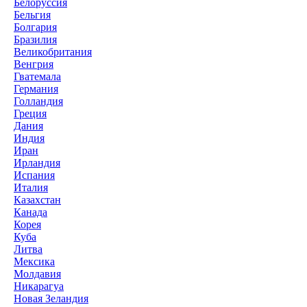
Белоруссия
Бельгия
Болгария
Бразилия
Великобритания
Венгрия
Гватемала
Германия
Голландия
Греция
Дания
Индия
Иран
Ирландия
Испания
Италия
Казахстан
Канада
Корея
Куба
Литва
Мексика
Молдавия
Никарагуа
Новая Зеландия