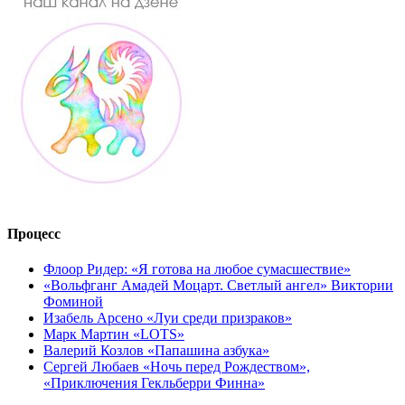
Процесс
Флоор Ридер: «Я готова на любое сумасшествие»
«Вольфганг Амадей Моцарт. Светлый ангел» Виктории
Фоминой
Изабель Арсено «Луи среди призраков»
Марк Мартин «LOTS»
Валерий Козлов «Папашина азбука»
Сергей Любаев «Ночь перед Рождеством»,
«Приключения Гекльберри Финна»