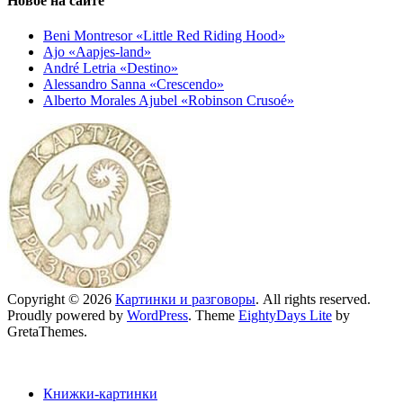
Новое на сайте
Beni Montresor «Little Red Riding Hood»
Ajo «Aapjes-land»
André Letria «Destino»
Alessandro Sanna «Crescendo»
Alberto Morales Ajubel «Robinson Crusoé»
Copyright © 2026
Картинки и разговоры
. All rights reserved.
Proudly powered by
WordPress
. Theme
EightyDays Lite
by
GretaThemes.
Книжки-картинки