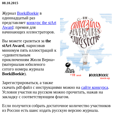
08.10.2015
Журнал
BoekiBoekie
в
одиннадцатый раз
представляет
конкурс the stArt
Award
: премия для
начинающих иллюстраторов.
Вы можете сразиться за
the
stArt Award
, нарисовав
минимум пять иллюстраций к
«удивительным
приключениям Жюля Верна»
(материалам юбиленого
сотого номера журнала
BoekiBoekie
).
Зарегистрироваться, а также
скачать pdf-файл с инструкциями можно на
сайте конкурса
.
Условия участия на русском можно прочитать, нажав на
закладку с соответствующим флагом.
Если получится собрать достаточное количество участников
из России есть шанс издать русскую версию журнала.