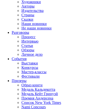
Художники
Авторы
Издательства
Страны
Сказки
Наши новинки
Не наши новинки
Разговоры
Процесс
Интервью
Статьи
Обзоры
Личное дело
События
Выставки
Конкурсы
Мастер-классы
Фестивали
Призеры
Образ книги
Медаль Кальдекотта
Медаль Кейт Гринуэй
Премия Андерсена
Список New York Times
Nami Concours