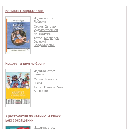
Капитан Соври-голова
Издательство:
Лабиринт
Серия:
Детская
художественная
литература
Автор:
Медведев
Валерий
Владимирович
Квартет и другие басни
Издательство:
Качели
Серия:
Книжная
полка
Автор:
Крылов Иван
Андреевич
Хрестоматия по чтению. 4 класс.
Без сокращений
Издательство: