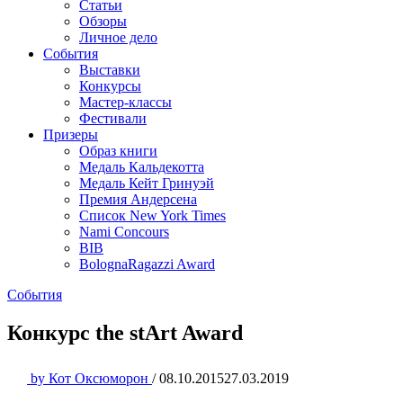
Статьи
Обзоры
Личное дело
События
Выставки
Конкурсы
Мастер-классы
Фестивали
Призеры
Образ книги
Медаль Кальдекотта
Медаль Кейт Гринуэй
Премия Андерсена
Список New York Times
Nami Concours
BIB
BolognaRagazzi Award
События
Конкурс the stArt Award
by
Кот Оксюморон
/
08.10.2015
27.03.2019