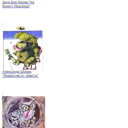
Заур-Бек Абоев "На
берегу Уршдона"
Александр Шуриц
"Лекарство от зевоты"