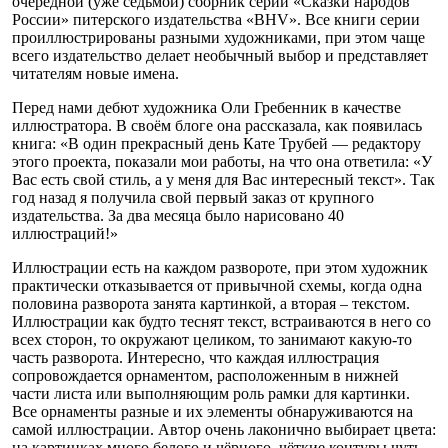
очередной (уже седьмой) сборник серии «Сказки народов
России» питерского издательства «BHV». Все книги серии
проиллюстрированы разными художниками, при этом чаще
всего издательство делает необычный выбор и представляет
читателям новые имена.
Перед нами дебют художника Оли Гребенник в качестве
иллюстратора. В своём блоге она рассказала, как появилась
книга: «В один прекрасный день Кате Трубей — редактору
этого проекта, показали мои работы, на что она ответила: «У
Вас есть свой стиль, а у меня для Вас интересный текст». Так
год назад я получила свой первый заказ от крупного
издательства. За два месяца было нарисовано 40
иллюстраций!»
Иллюстрации есть на каждом развороте, при этом художник
практически отказывается от привычной схемы, когда одна
половина разворота занята картинкой, а вторая – текстом.
Иллюстрации как будто теснят текст, встраиваются в него со
всех сторон, то окружают целиком, то занимают какую-то
часть разворота. Интересно, что каждая иллюстрация
сопровождается орнаментом, расположенным в нижней
части листа или выполняющим роль рамки для картинки.
Все орнаменты разные и их элементы обнаруживаются на
самой иллюстрации. Автор очень лаконично выбирает цвета:
на картинках много белого и чёрного, чёткие контуры чуть