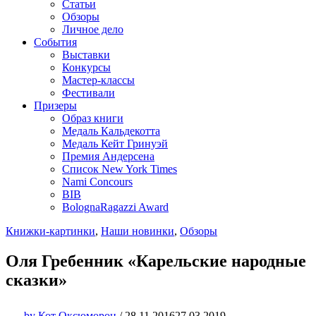
Статьи
Обзоры
Личное дело
События
Выставки
Конкурсы
Мастер-классы
Фестивали
Призеры
Образ книги
Медаль Кальдекотта
Медаль Кейт Гринуэй
Премия Андерсена
Список New York Times
Nami Concours
BIB
BolognaRagazzi Award
Книжки-картинки
,
Наши новинки
,
Обзоры
Оля Гребенник «Карельские народные
сказки»
by
Кот Оксюморон
/
28.11.2016
27.03.2019