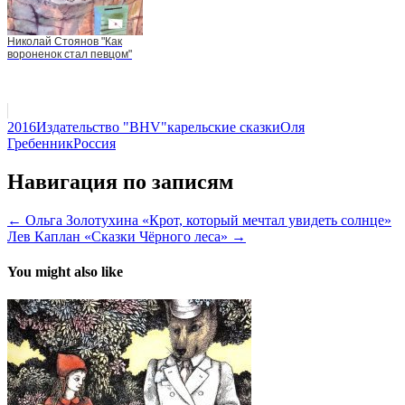
Николай Стоянов "Как
вороненок стал певцом"
2016
Издательство "BHV"
карельские сказки
Оля
Гребенник
Россия
Навигация по записям
← Ольга Золотухина «Крот, который мечтал увидеть солнце»
Лев Каплан «Сказки Чёрного леса» →
You might also like