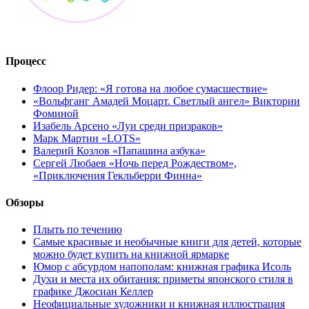
Процесс
Флоор Ридер: «Я готова на любое сумасшествие»
«Вольфганг Амадей Моцарт. Светлый ангел» Виктории
Фоминой
Изабель Арсено «Луи среди призраков»
Марк Мартин «LOTS»
Валерий Козлов «Папашина азбука»
Сергей Любаев «Ночь перед Рождеством»,
«Приключения Гекльберри Финна»
Обзоры
Плыть по течению
Самые красивые и необычные книги для детей, которые
можно будет купить на книжной ярмарке
Юмор с абсурдом напополам: книжная графика Исоль
Духи и места их обитания: приметы японского стиля в
графике Джосиан Келлер
Неофициальные художники и книжная иллюстрация