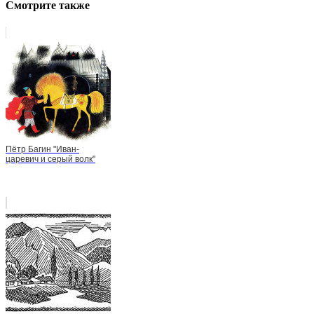
Смотрите также
Пётр Багин "Иван-
царевич и серый волк"