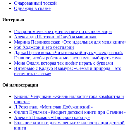
Очарованный тоской
Однажды в сказке
Интервью
Гастрономическое путешествие по рынкам мира
Александр Шатохин «Голубая машинка»
Марина Павликовская: «Это идеальная для меня книга»
Роб Ходжсон и его бестиарии
Дарья Герасимова: «Читательский путь у всех разный.
Главное, чтобы ребенок мог этот путь выбирать сам»
Мона Оляля, которая так любит играть с буквами
Интервью с Кадзуо Ивамура: «Семья и природа – это
источник счастья»
Об иллюстрации
Кирилл Чёлушкин «Жизнь иллюстратора комфортна и
проста»
Л.Розенталь «Мстислав Добужинский»
Филип Пуллман «Расцвет детской книги при Сталине»
Алексей Пахомов «Про свою работу»
Большие книжки для маленьких: иллюстрация детской
книги