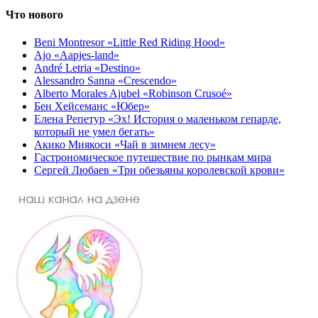
Что нового
Beni Montresor «Little Red Riding Hood»
Ajo «Aapjes-land»
André Letria «Destino»
Alessandro Sanna «Crescendo»
Alberto Morales Ajubel «Robinson Crusoé»
Бен Хейсеманс «Юбер»
Елена Репетур «Эх! История о маленьком гепарде,
который не умел бегать»
Акико Миякоси «Чай в зимнем лесу»
Гастрономическое путешествие по рынкам мира
Сергей Любаев «Три обезьяны королевской крови»