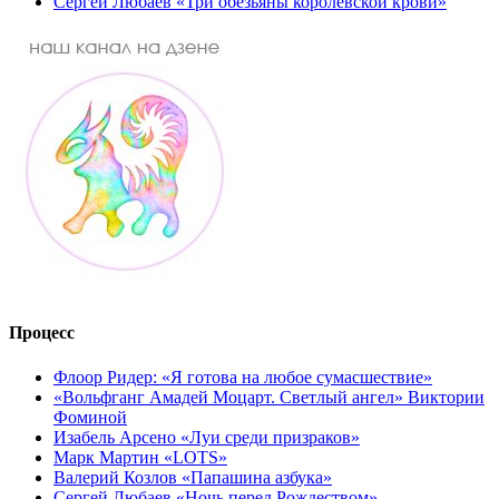
Сергей Любаев «Три обезьяны королевской крови»
Процесс
Флоор Ридер: «Я готова на любое сумасшествие»
«Вольфганг Амадей Моцарт. Светлый ангел» Виктории
Фоминой
Изабель Арсено «Луи среди призраков»
Марк Мартин «LOTS»
Валерий Козлов «Папашина азбука»
Сергей Любаев «Ночь перед Рождеством»,