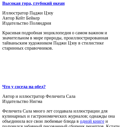
Высокая гора, глубокий океан
Иллюстратор Паджи Цзоу
Автор Кейт Бейкер
Издательство Поляндрия
Красивая подробная энциклопедия о самом важном и
значительном в мире природы, проиллюстрированная
тайваньским художником Паджи Цзоу в стилистике
старинных справочников.
Что у соседа на обед?
Автор и иллюстратор Феличита Сала
Издательство Нигма
Феличита Сала много лет создавала иллюстрации для
кулинарных и гастрономических журналов; однажды она
объединила все свои любимые блюда в
одной книге
и
получился забавный рисованный сборник рецептов. Кстати,