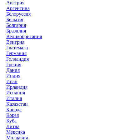
Австрия
Аргентина
Белоруссия
Бельгия
Болгария
Бразилия
Великобритания
Венгрия
Гватемала
Германия
Голландия
Греция
Дания
Индия
Иран
Ирландия
Испания
Италия
Казахстан
Канада
Корея
Куба
Литва
Мексика
Молдавия