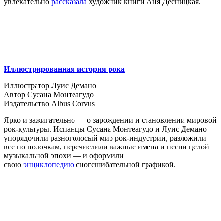
увлекательно
рассказала
художник книги Аня Десницкая.
Иллюстрированная история рока
Иллюстратор Луис Демано
Автор Сусана Монтеагудо
Издательство Albus Corvus
Ярко и зажигательно — о зарождении и становлении мировой
рок-культуры. Испанцы Сусана Монтеагудо и Луис Демано
упорядочили разноголосый мир рок-индустрии, разложили
все по полочкам, перечислили важные имена и песни целой
музыкальной эпохи — и оформили
свою
энциклопедию
сногсшибательной графикой.