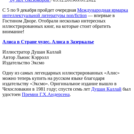
С 5 по 9 декабря пройдет очередная
Международная ярмарка
интеллектуальной литературы non/fiction
— впервые в
Гостином Дворе. Отобрали несколько интересных
иллюстрированных книг, на которые стоит обратить
внимание!
Алиса в Стране чудес. Алиса в Зазеркалье
Иллюстратор Душан Каллай
Автор Льюис Кэрролл
Издательство Эксмо
Одну из самых легендарных иллюстрированных «Алис»
можно теперь купить на русском языке благодаря
издательству «Эксмо». Оригинальное издание вышло в
Чехословакии в 1981 году; спустя семь лет
Душан Каллай
был
удостоен
Премии Г.Х.Андерсена
.