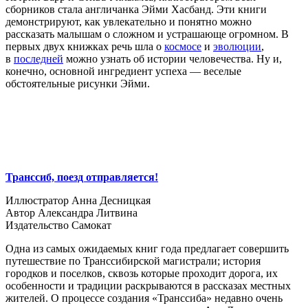
сборников стала англичанка Эйми Хасбанд. Эти книги
демонстрируют, как увлекательно и понятно можно
рассказать малышам о сложном и устрашающе огромном. В
первых двух книжках речь шла о
космосе
и
эволюции
,
в
последней
можно узнать об истории человечества. Ну и,
конечно, основной ингредиент успеха — веселые
обстоятельные рисунки Эйми.
Транссиб, поезд отправляется!
Иллюстратор Анна Десницкая
Автор Александра Литвина
Издательство Самокат
Одна из самых ожидаемых книг года предлагает совершить
путешествие по Транссибирской магистрали; история
городков и поселков, сквозь которые проходит дорога, их
особенности и традиции раскрываются в рассказах местных
жителей. О процессе создания «Транссиба» недавно очень