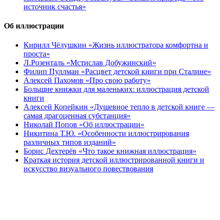
источник счастья»
Об иллюстрации
Кирилл Чёлушкин «Жизнь иллюстратора комфортна и
проста»
Л.Розенталь «Мстислав Добужинский»
Филип Пуллман «Расцвет детской книги при Сталине»
Алексей Пахомов «Про свою работу»
Большие книжки для маленьких: иллюстрация детской
книги
Алексей Копейкин «Душевное тепло в детской книге —
самая драгоценная субстанция»
Николай Попов «Об иллюстрации»
Никитина Т.Ю. «Особенности иллюстрирования
различных типов изданий»
Борис Дехтерёв «Что такое книжная иллюстрация»
Краткая история детской иллюстрированной книги и
искусство визуального повествования