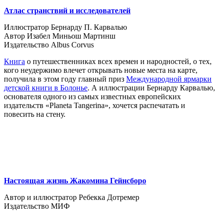
Атлас странствий и исследователей
Иллюстратор Бернарду П. Карвалью
Автор Изабел Миньош Мартинш
Издательство Albus Corvus
Книга
о путешественниках всех времен и народностей, о тех,
кого неудержимо влечет открывать новые места на карте,
получила в этом году главный приз
Международной ярмарки
детской книги в Болонье
. А иллюстрации Бернарду Карвалью,
основателя одного из самых известных европейских
издательств «Planeta Tangerina», хочется распечатать и
повесить на стену.
Настоящая жизнь Жакомина Гейнсборо
Автор и иллюстратор Ребекка Дотремер
Издательство МИФ