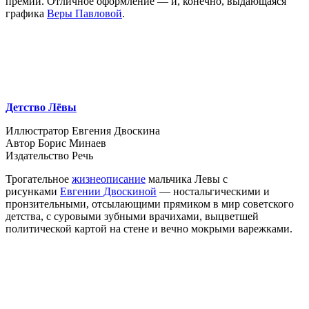
премий. Отличное оформление — и, конечно, выдающаяся
графика
Веры Павловой
.
Детство Лёвы
Иллюстратор Евгения Двоскина
Автор Борис Минаев
Издательство Речь
Трогательное
жизнеописание
мальчика Левы с
рисунками
Евгении Двоскиной
— ностальгическими и
пронзительными, отсылающими прямиком в мир советского
детства, с суровыми зубными врачихами, выцветшей
политической картой на стене и вечно мокрыми варежками.