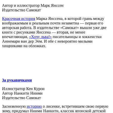
Автор и иллюстратор Марк Янссен
Издательство Самокат
Красочная история
Марка Янссена, в которой грань между
воображаемым и реальным почти незаметна — первая его
авторская работа. В издательстве «Самокат» вышли уже две
книги с рисунками Янссена — вторая, не менее
впечатляющая,
«Хочу льва!»
писательницы и хоккеистки
Аннемари ван дер Эем. И обе с невероятно милыми
хищниками на обложках.
За рукавичками
Иллюстратор Кен Курои
Автор Нанкити Ниими
Издательство Самокат
Заснеженную
историю
о лисенке, встретившем свою первую
зиму, придумал Ниими Нанкити, классик японской детской