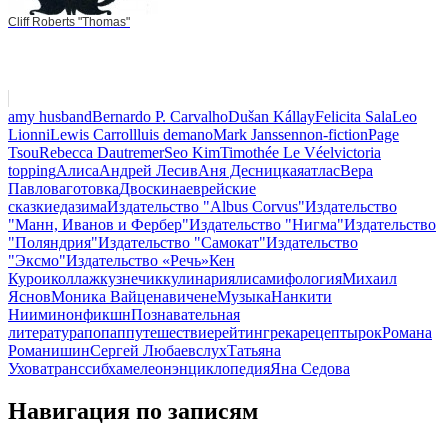
Cliff Roberts "Thomas"
amy husband
Bernardo P. Carvalho
Dušan Kállay
Felicita Sala
Leo
Lionni
Lewis Carroll
luis demano
Mark Janssen
non-fiction
Page
Tsou
Rebecca Dautremer
Seo Kim
Timothée Le Véel
victoria
topping
Алиса
Андрей Лесив
Аня Десницкая
атлас
Вера
Павлова
готовка
Двоскина
еврейские
сказки
еда
зима
Издательство "Albus Corvus"
Издательство
"Манн, Иванов и Фербер"
Издательство "Нигма"
Издательство
"Поляндрия"
Издательство "Самокат"
Издательство
"Эксмо"
Издательство «Речь»
Кен
Курои
коллаж
кузнечик
кулинария
лиса
мифология
Михаил
Яснов
Моника Вайценавичене
Музыка
Нанкити
Ниими
нонфикшн
Познавательная
литература
попап
путешествие
рейтинг
река
рецепты
рок
Романа
Романишин
Сергей Любаев
слух
Татьяна
Ухова
транссиб
хамелеон
энциклопедия
Яна Седова
Навигация по записям