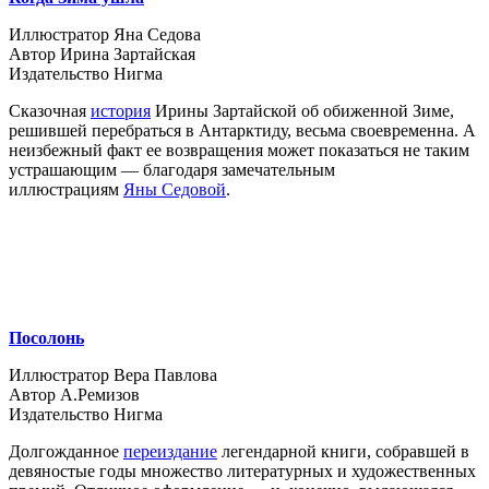
Иллюстратор Яна Седова
Автор Ирина Зартайская
Издательство Нигма
Сказочная
история
Ирины Зартайской об обиженной Зиме,
решившей перебраться в Антарктиду, весьма своевременна. А
неизбежный факт ее возвращения может показаться не таким
устрашающим — благодаря замечательным
иллюстрациям
Яны Седовой
.
Посолонь
Иллюстратор Вера Павлова
Автор А.Ремизов
Издательство Нигма
Долгожданное
переиздание
легендарной книги, собравшей в
девяностые годы множество литературных и художественных