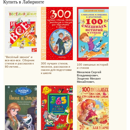
Купить в Лабиринте
"Весёлый звонок" и
все-все-все. Сборник
стихов и рассказов к
300 лучших стихов,
100 смешных историй
80-летию...
песенок, рассказов и
и стихов
сказок для подготовки
Михалков Сергей
к школе
Владимирович
,
Зощенко Михаил
Михайлович
,
Драгунский Виктор
Юзефович