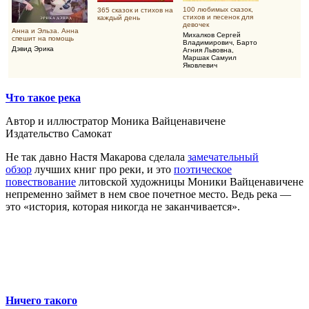
100 любимых сказок,
365 сказок и стихов на
стихов и песенок для
каждый день
девочек
Анна и Эльза. Анна
Михалков Сергей
спешит на помощь
Владимирович
,
Барто
Дэвид Эрика
Агния Львовна
,
Маршак Самуил
Яковлевич
Что такое река
Автор и иллюстратор Моника Вайценавичене
Издательство Самокат
Не так давно Настя Макарова сделала
замечательный
обзор
лучших книг про реки, и это
поэтическое
повествование
литовской художницы Моники Вайценавичене
непременно займет в нем свое почетное место. Ведь река —
это «история, которая никогда не заканчивается».
Ничего такого