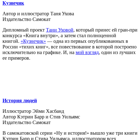
Кузнечик
Автор и иллюстратор Таня Ухова
Издательство Самокат
Дипломный проект
Тани Уховой
, который принес ей гран-при
конкурса «Книга внутри», а затем стал полноценной
книгой.
«Кузнечик»
— одна из первых опубликованных в
России «тихих книг», все повествование в которой построено
исключительно на графике. И, на
мой взгляд
, один из лучших
ее примеров.
История людей
Иллюстратор Эйми Хасбанд
Автор Кэтрин Барр и Стив Уильямс
Издательство Самокат
В самокатовской серии «Ну и история!» вышло уже три книги
Кэтрин Барр и Стива Уильямса, иллюстратором всех