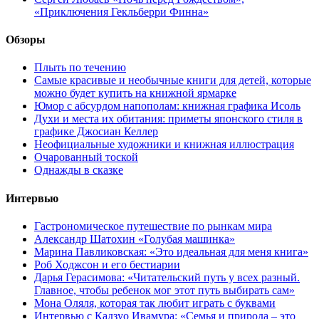
«Приключения Гекльберри Финна»
Обзоры
Плыть по течению
Самые красивые и необычные книги для детей, которые
можно будет купить на книжной ярмарке
Юмор с абсурдом напополам: книжная графика Исоль
Духи и места их обитания: приметы японского стиля в
графике Джосиан Келлер
Неофициальные художники и книжная иллюстрация
Очарованный тоской
Однажды в сказке
Интервью
Гастрономическое путешествие по рынкам мира
Александр Шатохин «Голубая машинка»
Марина Павликовская: «Это идеальная для меня книга»
Роб Ходжсон и его бестиарии
Дарья Герасимова: «Читательский путь у всех разный.
Главное, чтобы ребенок мог этот путь выбирать сам»
Мона Оляля, которая так любит играть с буквами
Интервью с Кадзуо Ивамура: «Семья и природа – это