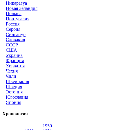
Никарагуа
Новая Зеландия
Польша
Португалия
Россия
Сербия
Сингапур
Словакия
СССР
США
Украина
Франция
Хорватия
Чехия
Чили
Швейцария
Швеция
Эстония
Югославия
Япония
Хронология
1950