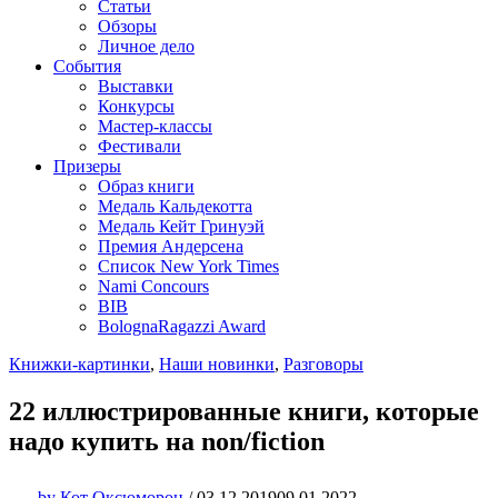
Статьи
Обзоры
Личное дело
События
Выставки
Конкурсы
Мастер-классы
Фестивали
Призеры
Образ книги
Медаль Кальдекотта
Медаль Кейт Гринуэй
Премия Андерсена
Список New York Times
Nami Concours
BIB
BolognaRagazzi Award
Книжки-картинки
,
Наши новинки
,
Разговоры
22 иллюстрированные книги, которые
надо купить на non/fiction
by
Кот Оксюморон
/
03.12.2019
09.01.2022