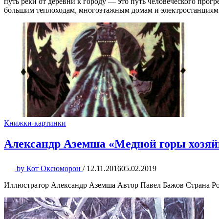
путь реки от деревни к городу — это путь человеческого прог
большим теплоходам, многоэтажным домам и электростанциям.
Книжки-картинки
Александр Аземша «Медной горы хозяй
by
Кот Оксюморон
/
12.11.2016
05.02.2019
Иллюстратор Александр Аземша Автор Павел Бажов Страна Рос