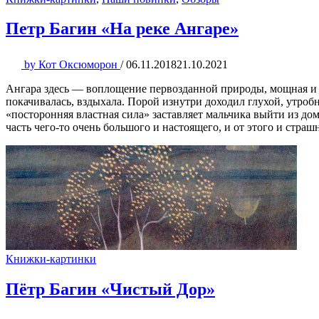
Петр Багин «На реке Ангаре»
by
Кот Оксюморон
/
06.11.2018
21.10.2021
Ангара здесь — воплощение первозданной природы, мощная и св
покачивалась, вздыхала. Порой изнутри доходил глухой, утробн
«посторонняя властная сила» заставляет мальчика выйти из дом
часть чего-то очень большого и настоящего, и от этого и страш
Книжки-картинки
Пётр Багин «Чистый Дор»