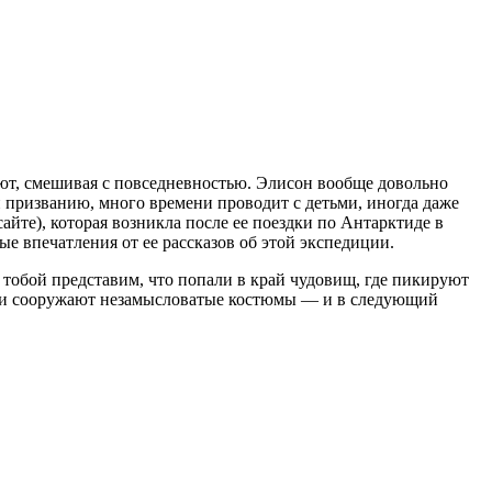
яют, смешивая с повседневностью. Элисон вообще довольно
и призванию, много времени проводит с детьми, иногда даже
айте), которая возникла после ее поездки по Антарктиде в
ные впечатления от ее рассказов об этой экспедиции.
 тобой представим, что попали в край чудовищ, где пикируют
дети сооружают незамысловатые костюмы — и в следующий