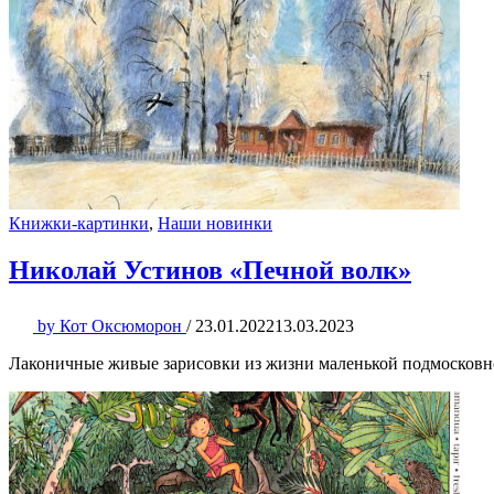
Книжки-картинки
,
Наши новинки
Николай Устинов «Печной волк»
by
Кот Оксюморон
/
23.01.2022
13.03.2023
Лаконичные живые зарисовки из жизни маленькой подмосковной