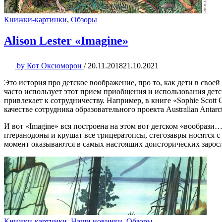
Книжки-картинки
,
Обзоры
Alison Lester «Imagine»
by
Кот Оксюморон
/
20.11.2018
21.10.2021
Это история про детское воображение, про то, как дети в сво
часто использует этот прием приобщения и использования детс
привлекает к сотрудничеству. Например, в книге «Sophie Scott
качестве сотрудника образовательного проекта Australian Antarc
И вот «Imagine» вся построена на этом вот детском «вообрази
птеранодоны и крушат все трицератопсы, стегозавры носятся
момент оказываются в самых настоящих доисторических заросл
Книжки-картинки
,
Наши новинки
,
Обзоры