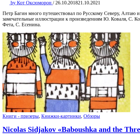
by
Кот Оксюморон
/
26.10.2018
21.10.2021
Петр Багин много путешествовал по Русскому Северу, Алтаю и 
замечательные иллюстрации к произведениям Ю. Коваля, С. Ко
Фета, С. Есенина.
Книги - призеры
,
Книжки-картинки
,
Обзоры
Nicolas Sidjakov «Baboushka and the Thr