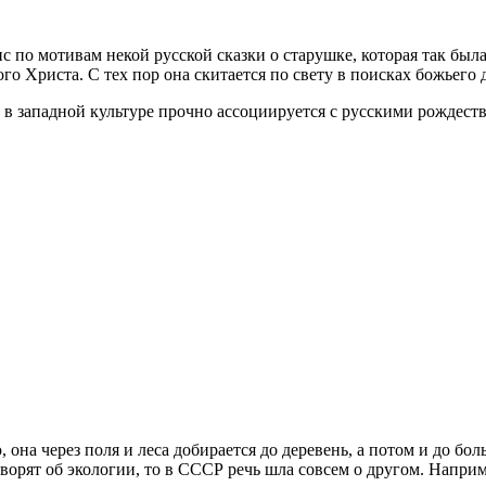
 по мотивам некой русской сказки о старушке, которая так была
о Христа. С тех пор она скитается по свету в поисках божьего 
 в западной культуре прочно ассоциируется с русскими рождеств
 она через поля и леса добирается до деревень, а потом и до бо
ворят об экологии, то в СССР речь шла совсем о другом. Напри