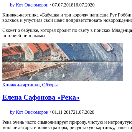
by
Кот Оксюморон
/
07.07.2018
16.07.2020
Книжка-картинка «Бабушка и три короля» написана Рут Роббинс
волхвов и упустила свой шанс поприветствовать новорожденног
Сюжет о бабушке, которая бродит по свету в поисках Младенца
историей не знакомы.
Книжки-картинки
,
Обзоры
Елена Сафонова «Река»
by
Кот Оксюморон
/
01.11.2017
21.07.2020
Река очень часто символизирует природу, чистую и нетронутую,
многие авторы и иллюстраторы, рисуя такую картинку, чаще го