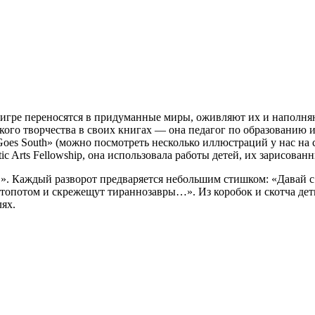
ей игре переносятся в придуманные миры, оживляют их и наполн
кого творчества в своих книгах — она педагог по образованию 
 Goes South» (можно посмотреть несколько иллюстраций у нас на с
tic Arts Fellowship, она использовала работы детей, их зарисован
…». Каждый разворот предваряется небольшим стишком: «Давай с
 с топотом и скрежещут тираннозавры…». Из коробок и скотча 
ях.