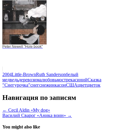
Peter Newell "Hole book"
2004
Little-Brown
Ruth Sanderson
белый
медведь
дерево
зима
любовь
мост
река
синий
Сказка
"Снегурочка"
снег
снежинка
сон
США
цвет
цветок
Навигация по записям
← Cecil Aldin «My dog»
Василий Сварог «Аника воин» →
You might also like