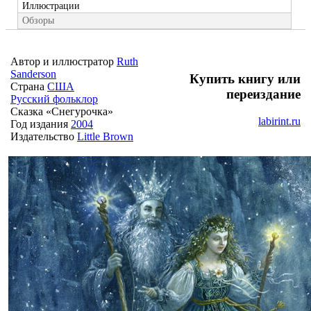
Иллюстрации
Обзоры
Автор и иллюстратор
Ruth
Sanderson
Купить книгу или
Страна
США
переиздание
Русский фольклор
Сказка «Снегурочка»
labirint.ru
Год издания
2004
Издательство
Little Brown