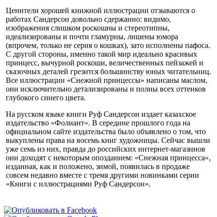
Ценители хорошей книжной иллюстрации отзываются о
работах Сандерсон довольно сдержанно: видимо,
изображения слишком роскошны и стереотипны,
идеализированы и почти гламурны, лишены юмора
(впрочем, только не серия о кошках), зато исполнены пафоса.
С другой стороны, именно такой мир идеально красивых
принцесс, вычурной роскоши, величественных пейзажей и
сказочных деталей грезится большинству юных читательниц.
Все иллюстрации «Снежной принцессы» написаны маслом,
они исключительно детализированы и полны всех оттенков
глубокого синего цвета.
На русском языке книги Руф Сандерсон издает казахское
издательство «Фолиант». В середине прошлого года на
официальном сайте издательства было объявлено о том, что
выкуплены права на восемь книг художницы. Сейчас вышли
уже семь из них, правда до российских интернет-магазинов
они доходят с некоторым опозданием: «Снежная принцесса»,
изданная, как и положено, зимой, появилась в продаже
совсем недавно вместе с тремя другими новинками серии
«Книги с иллюстрациями Руф Сандерсон».