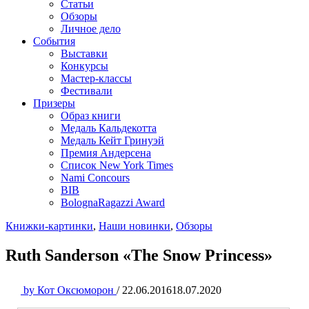
Статьи
Обзоры
Личное дело
События
Выставки
Конкурсы
Мастер-классы
Фестивали
Призеры
Образ книги
Медаль Кальдекотта
Медаль Кейт Гринуэй
Премия Андерсена
Список New York Times
Nami Concours
BIB
BolognaRagazzi Award
Книжки-картинки
,
Наши новинки
,
Обзоры
Ruth Sanderson «The Snow Princess»
by
Кот Оксюморон
/
22.06.2016
18.07.2020