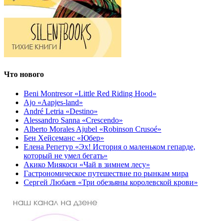
Что нового
Beni Montresor «Little Red Riding Hood»
Ajo «Aapjes-land»
André Letria «Destino»
Alessandro Sanna «Crescendo»
Alberto Morales Ajubel «Robinson Crusoé»
Бен Хейсеманс «Юбер»
Елена Репетур «Эх! История о маленьком гепарде,
который не умел бегать»
Акико Миякоси «Чай в зимнем лесу»
Гастрономическое путешествие по рынкам мира
Сергей Любаев «Три обезьяны королевской крови»