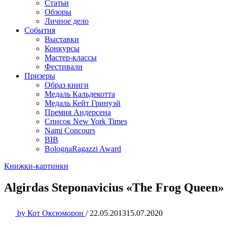
Статьи
Обзоры
Личное дело
События
Выставки
Конкурсы
Мастер-классы
Фестивали
Призеры
Образ книги
Медаль Кальдекотта
Медаль Кейт Гринуэй
Премия Андерсена
Список New York Times
Nami Concours
BIB
BolognaRagazzi Award
Книжки-картинки
Algirdas Steponavicius «The Frog Queen»
by
Кот Оксюморон
/
22.05.2013
15.07.2020