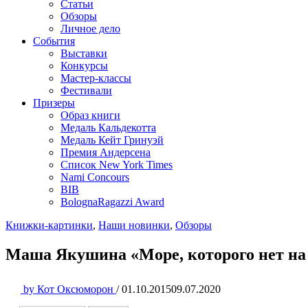
Статьи
Обзоры
Личное дело
События
Выставки
Конкурсы
Мастер-классы
Фестивали
Призеры
Образ книги
Медаль Кальдекотта
Медаль Кейт Гринуэй
Премия Андерсена
Список New York Times
Nami Concours
BIB
BolognaRagazzi Award
Книжки-картинки
,
Наши новинки
,
Обзоры
Маша Якушина «Море, которого нет на
by
Кот Оксюморон
/
01.10.2015
09.07.2020