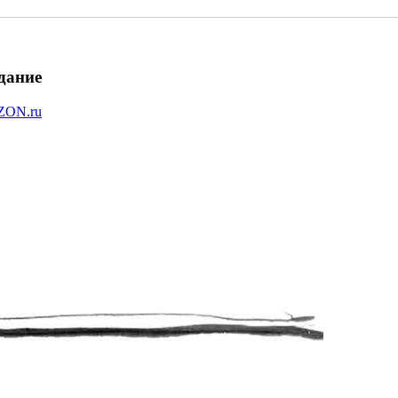
дание
ZON.ru