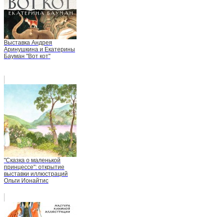
Выставка Андрея
Аринушкина и Екатерины
Бауман "Вот кот"
"Сказка о маленькой
принцессе": открытие
выставки иллюстраций
Ольги Ионайтис