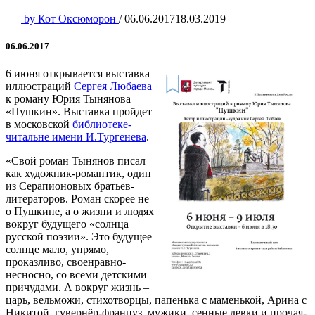
by
Кот Оксюморон
/
06.06.2017
18.03.2019
06.06.2017
6 июня открывается выставка
иллюстраций
Сергея Любаева
к роману Юрия Тынянова
«Пушкин». Выставка пройдет
в московской
библиотеке-
читальне имени И.Тургенева
.
«Свой роман Тынянов писал
как художник-романтик, один
из Серапионовых братьев-
литераторов. Роман скорее не
о Пушкине, а о жизни и людях
вокруг будущего «солнца
русской поэзии». Это будущее
солнце мало, упрямо,
проказливо, своенравно-
несносно, со всеми детскими
причудами. А вокруг жизнь –
царь, вельможи, стихотворцы, папенька с маменькой, Арина с
Никитой, гувернёр-француз, мужики, сенные девки и прочая-