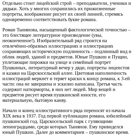
Отдельно стоит лицейский строй – преподаватели, ученики и
дядьки. Хоть у многих сохранились их прижизненные
портреты, воображение рисует их своей линией, стремясь
одновременно соответствовать букве романа.
Роман Тынянова, насыщенный фактологической точностью –
это блестящее литературное произведение (увы,
неоконченное!). Изобразительный ряд строится на
отвлечённо-образных иллюстрациях и иллюстрациях
сохраняющих историческую подлинность – подлинный вид и
облик людей, зданий и предметов. Юные Пушкин и Пущин,
уплетающие пирожки на улице и семейный портрет
Пушкиных, литературный вечер у дяди, портреты лицеистов
и казаки на Царскосельской аллее. Цветовая наполненность
иллюстраций меркнет и теряет краски к концу романа, к 3-ей
части: она не завершена и эскизно написана. Третья часть
содержит натюрморты, в них нет людей. Мир вещей и
предметов рисует время пушкинской юности, его
материальную, бытовую канву.
Начало и конец иллюстративного ряда переносят из начала
XIX века в 1937. Год первой публикации романа, юбилейный
пушкинский год. Царскосельский парк с гуляющими
ленинградцами, среди которых Тынянов. Ему привиделся
юный Пушкин. Далее до комментариев – пушкинское время.