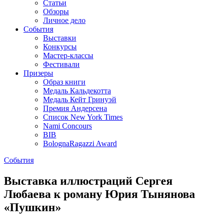
Статьи
Обзоры
Личное дело
События
Выставки
Конкурсы
Мастер-классы
Фестивали
Призеры
Образ книги
Медаль Кальдекотта
Медаль Кейт Гринуэй
Премия Андерсена
Список New York Times
Nami Concours
BIB
BolognaRagazzi Award
События
Выставка иллюстраций Сергея
Любаева к роману Юрия Тынянова
«Пушкин»