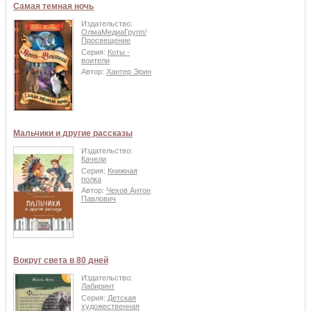
Самая темная ночь
Издательство:
ОлмаМедиаГрупп/
Просвещение
Серия:
Коты -
воители
Автор:
Хантер Эрин
Мальчики и другие рассказы
Издательство:
Качели
Серия:
Книжная
полка
Автор:
Чехов Антон
Павлович
Вокруг света в 80 дней
Издательство:
Лабиринт
Серия:
Детская
художественная