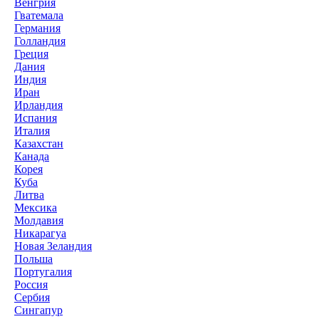
Венгрия
Гватемала
Германия
Голландия
Греция
Дания
Индия
Иран
Ирландия
Испания
Италия
Казахстан
Канада
Корея
Куба
Литва
Мексика
Молдавия
Никарагуа
Новая Зеландия
Польша
Португалия
Россия
Сербия
Сингапур