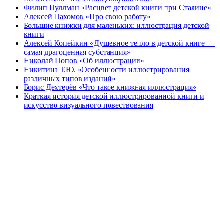
Филип Пуллман «Расцвет детской книги при Сталине»
Алексей Пахомов «Про свою работу»
Большие книжки для маленьких: иллюстрация детской
книги
Алексей Копейкин «Душевное тепло в детской книге —
самая драгоценная субстанция»
Николай Попов «Об иллюстрации»
Никитина Т.Ю. «Особенности иллюстрирования
различных типов изданий»
Борис Дехтерёв «Что такое книжная иллюстрация»
Краткая история детской иллюстрированной книги и
искусство визуального повествования