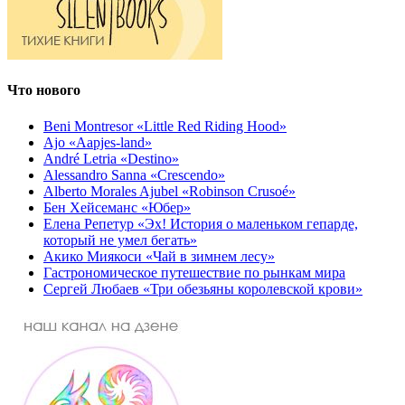
Что нового
Beni Montresor «Little Red Riding Hood»
Ajo «Aapjes-land»
André Letria «Destino»
Alessandro Sanna «Crescendo»
Alberto Morales Ajubel «Robinson Crusoé»
Бен Хейсеманс «Юбер»
Елена Репетур «Эх! История о маленьком гепарде,
который не умел бегать»
Акико Миякоси «Чай в зимнем лесу»
Гастрономическое путешествие по рынкам мира
Сергей Любаев «Три обезьяны королевской крови»