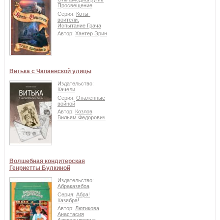
Просвещение
Серия:
Коты-
воители.
Испытание Грача
Автор:
Хантер Эрин
Витька с Чапаевской улицы
Издательство:
Качели
Серия:
Опаленные
войной
Автор:
Козлов
Вильям Федорович
Волшебная кондитерская
Генриетты Булкиной
Издательство:
Абраказябра
Серия:
Абра!
Казябра!
Автор:
Лютикова
Анастасия