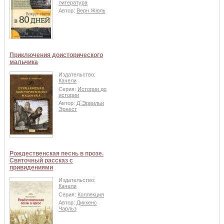
литература
Автор:
Верн Жюль
Приключения доисторического
мальчика
Издательство:
Качели
Серия:
Истории до
истории
Автор:
Д`Эрвильи
Эрнест
Рождественская песнь в прозе.
Святочный рассказ с
привидениями
Издательство:
Качели
Серия:
Коллекция
Автор:
Диккенс
Чарльз