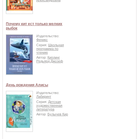
Александровна
Почему кит ест только мелких
рыбок
Издательство:
Феникс
Серия:
Школьная
программа по
чтению
Автор:
Киплинг
Редьярд Джозеф
День рождения Алисы
Издательство:
Лабиринт
Серия:
Детская
художественная
литература
Автор:
Булычев Кир