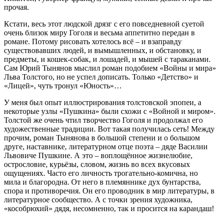
прочая.
Кстати, весь этот людской дрязг с его повседневной суетой
очень близок миру Гоголя и весьма аппетитно передан в
романе. Потому рисовать хотелось всё – и взаправду
существовавших людей, и вымышленных, и обстановку, и
предметы, и кошек-собак, и лошадей, и мышей с тараканами.
Сам Юрий Тынянов мыслил роман подобием «Войны и мира»
Льва Толстого, но не успел дописать. Только «Детство» и
«Лицей», чуть тронул «Юность»…
У меня был опыт иллюстрирования толстовской эпопеи, а
некоторые узлы «Пушкина» были схожи с «Войной и миром».
Толстой же очень чтил творчество Гоголя и продолжал его
художественные традиции. Вот такая получилась сеть! Между
прочим, роман Тынянова в большой степени и о большом
друге, наставнике, литературном отце поэта – дяде Василии
Львовиче Пушкине. А это – воплощённое жизнелюбие,
острословие, курьёзы, словом, жизнь во всех вкусовых
ощущениях. Часто его личность трогательно-комична, но
мила и благородна. От него в племяннике дух бунтарства,
спора и противоречия. Он его проводник в мир литературы, в
литературное сообщество. А с точки зрения художника,
«кособрюхий» дядя, несомненно, так и просится на карандаш!