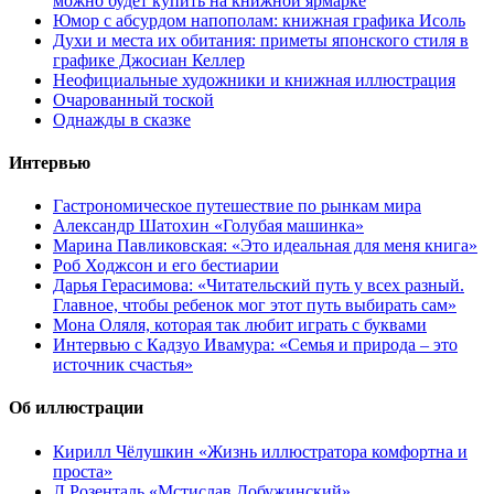
можно будет купить на книжной ярмарке
Юмор с абсурдом напополам: книжная графика Исоль
Духи и места их обитания: приметы японского стиля в
графике Джосиан Келлер
Неофициальные художники и книжная иллюстрация
Очарованный тоской
Однажды в сказке
Интервью
Гастрономическое путешествие по рынкам мира
Александр Шатохин «Голубая машинка»
Марина Павликовская: «Это идеальная для меня книга»
Роб Ходжсон и его бестиарии
Дарья Герасимова: «Читательский путь у всех разный.
Главное, чтобы ребенок мог этот путь выбирать сам»
Мона Оляля, которая так любит играть с буквами
Интервью с Кадзуо Ивамура: «Семья и природа – это
источник счастья»
Об иллюстрации
Кирилл Чёлушкин «Жизнь иллюстратора комфортна и
проста»
Л.Розенталь «Мстислав Добужинский»