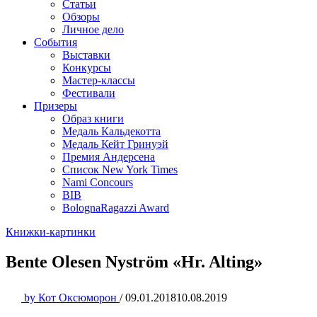
Статьи
Обзоры
Личное дело
События
Выставки
Конкурсы
Мастер-классы
Фестивали
Призеры
Образ книги
Медаль Кальдекотта
Медаль Кейт Гринуэй
Премия Андерсена
Список New York Times
Nami Concours
BIB
BolognaRagazzi Award
Книжки-картинки
Bente Olesen Nyström «Hr. Alting»
by
Кот Оксюморон
/
09.01.2018
10.08.2019