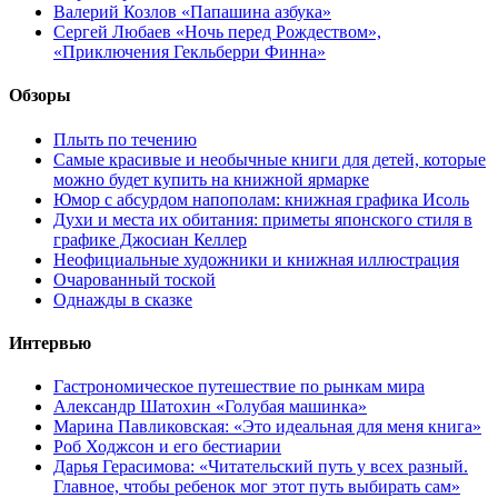
Валерий Козлов «Папашина азбука»
Сергей Любаев «Ночь перед Рождеством»,
«Приключения Гекльберри Финна»
Обзоры
Плыть по течению
Самые красивые и необычные книги для детей, которые
можно будет купить на книжной ярмарке
Юмор с абсурдом напополам: книжная графика Исоль
Духи и места их обитания: приметы японского стиля в
графике Джосиан Келлер
Неофициальные художники и книжная иллюстрация
Очарованный тоской
Однажды в сказке
Интервью
Гастрономическое путешествие по рынкам мира
Александр Шатохин «Голубая машинка»
Марина Павликовская: «Это идеальная для меня книга»
Роб Ходжсон и его бестиарии
Дарья Герасимова: «Читательский путь у всех разный.
Главное, чтобы ребенок мог этот путь выбирать сам»