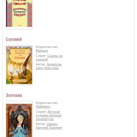
Соловей
Издательство:
Вакоша
Серия:
Сказка за
сказкой
Автор:
Андерсен
Ханс Кристиан
Золушка
Издательство:
Лабиринт
Серия:
Детская
художественная
литература
Автор:
Шварц
Евгений Львович