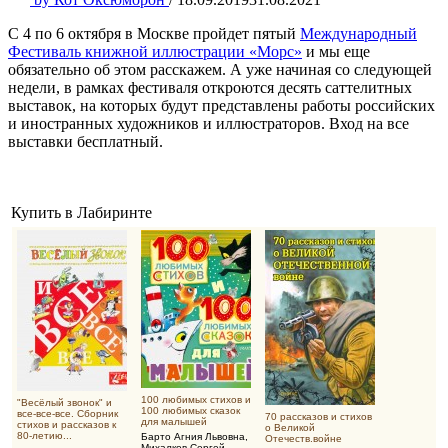
С 4 по 6 октября в Москве пройдет пятый
Международный
Фестиваль книжной иллюстрации «Морс»
и мы еще
обязательно об этом расскажем. А уже начиная со следующей
недели, в рамках фестиваля откроются десять саттелитных
выставок, на которых будут представлены работы российских
и иностранных художников и иллюстраторов. Вход на все
выставки бесплатный.
Купить в Лабиринте
100 любимых стихов и
"Весёлый звонок" и
100 любимых сказок
все-все-все. Сборник
70 рассказов и стихов
для малышей
стихов и рассказов к
о Великой
80-летию...
Барто Агния Львовна
,
Отечеств.войне
Михалков Сергей