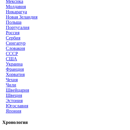
Мексика
Молдавия
Никарагуа
Новая Зеландия
Польша
Португалия
Россия
Сербия
Сингапур
Словакия
СССР
США
Украина
Франция
Хорватия
Чехия
Чили
Швейцария
Швеция
Эстония
Югославия
Япония
Хронология