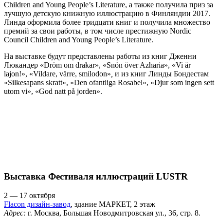
Children and Young People’s Literature, а также получила приз за
лучшую детскую книжную иллюстрацию в Финляндии 2017.
Линда оформила более тридцати книг и получила множество
премий за свои работы, в том числе престижную Nordic
Council Children and Young People’s Literature.
На выставке будут представлены работы из книг Дженни
Люкандер «Dröm om drakar», «Snön över Azharia», «Vi är
lajon!», «Vildare, värre, smilodon»
,
и из книг Линды Бондестам
«Silkesapans skratt», «Den ofantliga Rosabel», «Djur som ingen sett
utom vi», «God natt på jorden».
Выставка Фестиваля иллюстраций LUSTR
2 — 17 октября
Flacon дизайн-завод
, здание МАРКЕТ, 2 этаж
Адрес:
г. Москва, Большая Новодмитровская ул., 36, стр. 8.