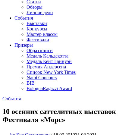
Статьи
Обзоры
Личное дело
События
Выставки
Конкурсы
Мастер-классы
Фестивали
Призеры
Образ книги
Медаль Кальдекотта
Медаль Кейт Гринуэй
Премия Андерсена
Список New York Times
Nami Concours
BIB
BolognaRagazzi Award
События
10 осенних саттелитных выставок
Фестиваля «Морс»
by
Кот Оксюморон
/
18.09.2019
31.08.2021