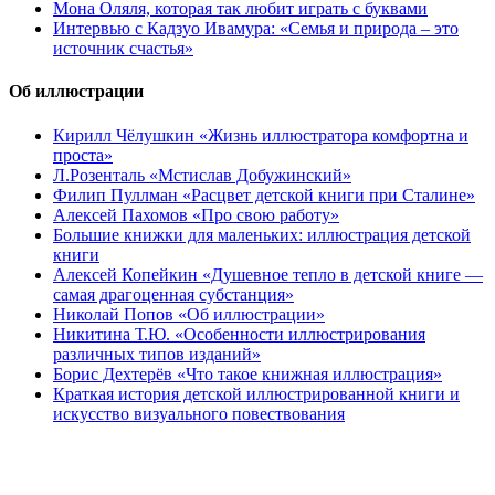
Мона Оляля, которая так любит играть с буквами
Интервью с Кадзуо Ивамура: «Семья и природа – это
источник счастья»
Об иллюстрации
Кирилл Чёлушкин «Жизнь иллюстратора комфортна и
проста»
Л.Розенталь «Мстислав Добужинский»
Филип Пуллман «Расцвет детской книги при Сталине»
Алексей Пахомов «Про свою работу»
Большие книжки для маленьких: иллюстрация детской
книги
Алексей Копейкин «Душевное тепло в детской книге —
самая драгоценная субстанция»
Николай Попов «Об иллюстрации»
Никитина Т.Ю. «Особенности иллюстрирования
различных типов изданий»
Борис Дехтерёв «Что такое книжная иллюстрация»
Краткая история детской иллюстрированной книги и
искусство визуального повествования