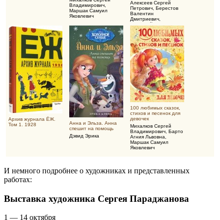
Алексеев Сергей
Владимирович
,
Петрович
,
Берестов
Маршак Самуил
Валентин
Яковлевич
Дмитриевич
,
Воскобойников
Валерий Михайлович
100 любимых сказок,
стихов и песенок для
девочек
Архив журнала ЁЖ.
Анна и Эльза. Анна
Том 1. 1928
Михалков Сергей
спешит на помощь
Владимирович
,
Барто
Дэвид Эрика
Агния Львовна
,
Маршак Самуил
Яковлевич
И немного подробнее о художниках и представленных
работах:
Выставка художника Сергея Параджанова
1 — 14 октября