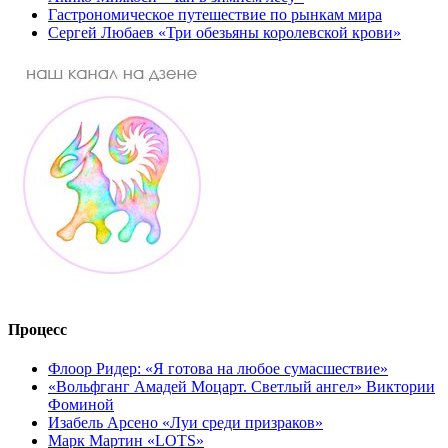
Гастрономическое путешествие по рынкам мира
Сергей Любаев «Три обезьяны королевской крови»
Процесс
Флоор Ридер: «Я готова на любое сумасшествие»
«Вольфганг Амадей Моцарт. Светлый ангел» Виктории
Фоминой
Изабель Арсено «Луи среди призраков»
Марк Мартин «LOTS»