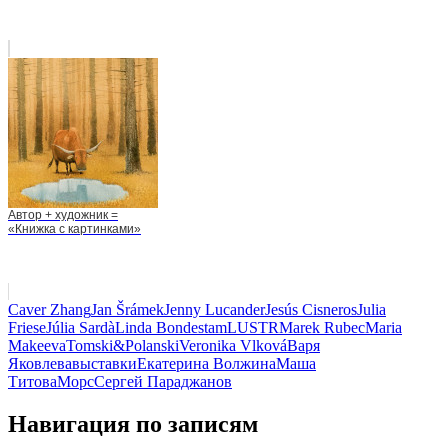
Автор + художник =
«Книжка с картинками»
Caver Zhang
Jan Šrámek
Jenny Lucander
Jesús Cisneros
Julia
Friese
Júlia Sardà
Linda Bondestam
LUSTR
Marek Rubec
Maria
Makeeva
Tomski&Polanski
Veronika Vlková
Варя
Яковлева
выставки
Екатерина Волжина
Маша
Титова
Морс
Сергей Параджанов
Навигация по записям