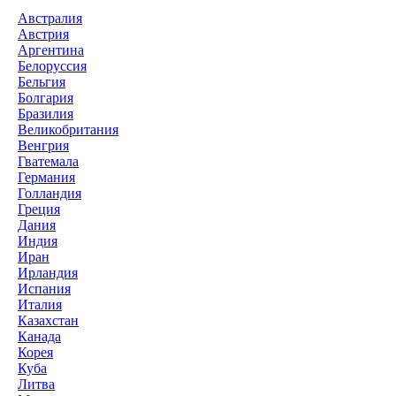
Австралия
Австрия
Аргентина
Белоруссия
Бельгия
Болгария
Бразилия
Великобритания
Венгрия
Гватемала
Германия
Голландия
Греция
Дания
Индия
Иран
Ирландия
Испания
Италия
Казахстан
Канада
Корея
Куба
Литва