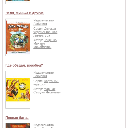
Леля, Минька и другие
Издательство:
Лабиринт
Серия:
Детская
художественная
литература
Автор:
Зощенко
Михаил
Михайлович
Где обедал, воробей?
Издательство:
Лабиринт
Серия:
Картонки-
игрушки
Автор:
Маршак
Самуил Яковлевич
Первая битва
Издательство: