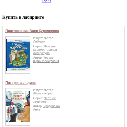
1999
Купить в лабиринте
Приключения Васи Куролесова
Издательство:
Лабиринт
Серия:
Детская
художественная
литература
Автор:
Коваль
Юрий Иосифович
Пятеро на льдине
Издательство:
Абраказябра
Серия:
Честное
звериное
Автор:
Уродовских
Анна