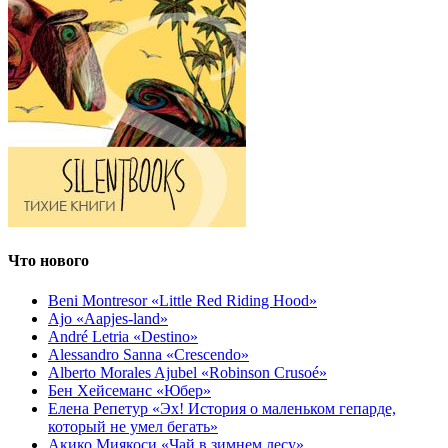
Что нового
Beni Montresor «Little Red Riding Hood»
Ajo «Aapjes-land»
André Letria «Destino»
Alessandro Sanna «Crescendo»
Alberto Morales Ajubel «Robinson Crusoé»
Бен Хейсеманс «Юбер»
Елена Репетур «Эх! История о маленьком гепарде,
который не умел бегать»
Акико Миякоси «Чай в зимнем лесу»