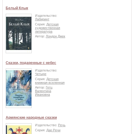
Белый Клык
Издательство:
Лабиринт
Серия:
Детская
художественная
литература
Автор:
Лондон Джек
Сказки, подаренные с небес
Издательство:
Четыре
Серия:
Детская
книжная вселенная
Автор:
Гетц
Валентина
Ивановна
Армянские народные сказки
Издательство:
Речь
Серия:
Дар Речи