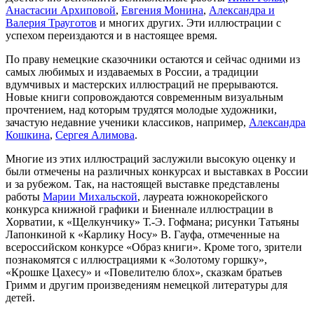
Анастасии Архиповой
,
Евгения Монина
,
Александра и
Валерия Трауготов
и многих других. Эти иллюстрации с
успехом переиздаются и в настоящее время.
По праву немецкие сказочники остаются и сейчас одними из
самых любимых и издаваемых в России, а традиции
вдумчивых и мастерских иллюстраций не прерываются.
Новые книги сопровождаются современным визуальным
прочтением, над которым трудятся молодые художники,
зачастую недавние ученики классиков, например,
Александра
Кошкина
,
Сергея Алимова
.
Многие из этих иллюстраций заслужили высокую оценку и
были отмечены на различных конкурсах и выставках в России
и за рубежом. Так, на настоящей выставке представлены
работы
Марии Михальской
, лауреата южнокорейского
конкурса книжной графики и Биеннале иллюстрации в
Хорватии, к «Щелкунчику» Т.-Э. Гофмана; рисунки Татьяны
Лапонкиной к «Карлику Носу» В. Гауфа, отмеченные на
всероссийском конкурсе «Образ книги». Кроме того, зрители
познакомятся с иллюстрациями к «Золотому горшку»,
«Крошке Цахесу» и «Повелителю блох», сказкам братьев
Гримм и другим произведениям немецкой литературы для
детей.