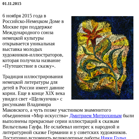
01.11.2015
6 ноября 2015 года в
Российско-Немецком Доме в
Москве при поддержке
Международного союза
немецкой культуры
открывается уникальная
выставка молодых
художников-иллюстраторов,
которая получила название
«Путешествие в сказку».
Традиция иллюстрирования
немецкой литературы для
детей в России имеет давние
корни. Еще в конце XIX века
увидел свет «Щелкунчик» с
рисунками Владимира
Маковского, а чуть позже участником знаменитого
объединения «Мир искусства»
Дмитрием Митрохиным
были
выполнены прекрасные серии иллюстраций к сказкам
Вильгельма Гауфа. Не ослабевал интерес к народной и
литературной сказке Германии и у советских художников.
Достаточно вспомнить великолепные работы
Ники Гольц
,