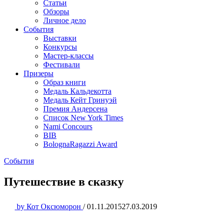
Статьи
Обзоры
Личное дело
События
Выставки
Конкурсы
Мастер-классы
Фестивали
Призеры
Образ книги
Медаль Кальдекотта
Медаль Кейт Гринуэй
Премия Андерсена
Список New York Times
Nami Concours
BIB
BolognaRagazzi Award
События
Путешествие в сказку
by
Кот Оксюморон
/
01.11.2015
27.03.2019