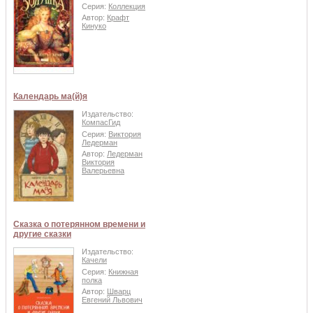
Серия:
Коллекция
Автор:
Крафт
Кинуко
Календарь ма(й)я
Издательство:
КомпасГид
Серия:
Виктория
Ледерман
Автор:
Ледерман
Виктория
Валерьевна
Сказка о потерянном времени и
другие сказки
Издательство:
Качели
Серия:
Книжная
полка
Автор:
Шварц
Евгений Львович