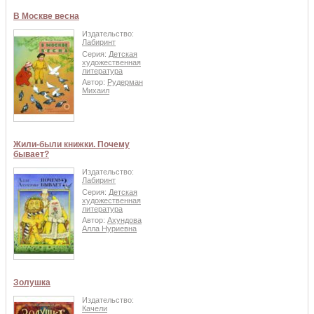
В Москве весна
Издательство:
Лабиринт
Серия:
Детская
художественная
литература
Автор:
Рудерман
Михаил
Жили-были книжки. Почему
бывает?
Издательство:
Лабиринт
Серия:
Детская
художественная
литература
Автор:
Ахундова
Алла Нуриевна
Золушка
Издательство:
Качели