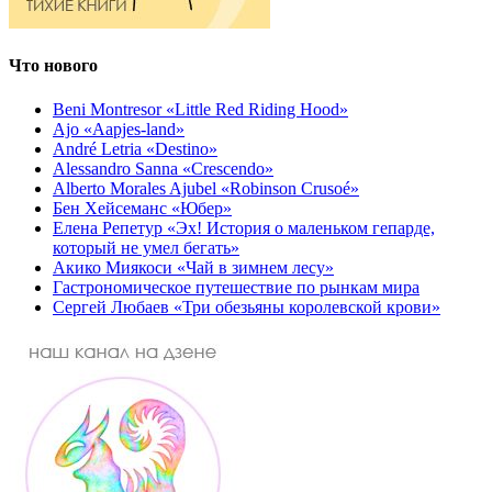
Что нового
Beni Montresor «Little Red Riding Hood»
Ajo «Aapjes-land»
André Letria «Destino»
Alessandro Sanna «Crescendo»
Alberto Morales Ajubel «Robinson Crusoé»
Бен Хейсеманс «Юбер»
Елена Репетур «Эх! История о маленьком гепарде,
который не умел бегать»
Акико Миякоси «Чай в зимнем лесу»
Гастрономическое путешествие по рынкам мира
Сергей Любаев «Три обезьяны королевской крови»