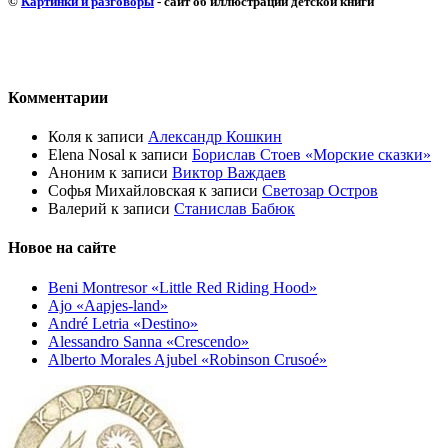
©
Картинки и разговоры
- сайт об иллюстрации детской книги
Комментарии
Коля
к записи
Александр Кошкин
Elena Nosal
к записи
Борислав Стоев «Морские сказки»
Аноним
к записи
Виктор Важдаев
Софья Михайловская
к записи
Светозар Остров
Валерий
к записи
Станислав Бабюк
Новое на сайте
Beni Montresor «Little Red Riding Hood»
Ajo «Aapjes-land»
André Letria «Destino»
Alessandro Sanna «Crescendo»
Alberto Morales Ajubel «Robinson Crusoé»