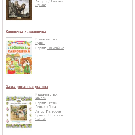
Автор:
Д`Эрвильи
Эрнест
Крошечка-хаврошечка
Издательство:
Русич
Серия:
Почитай-ка
Заколдованная долина
Издательство:
Качели
Серия:
Сказки
Лисьего Леса
Автор:
Патерсон
Брайан
,
Патерсон
Синтия