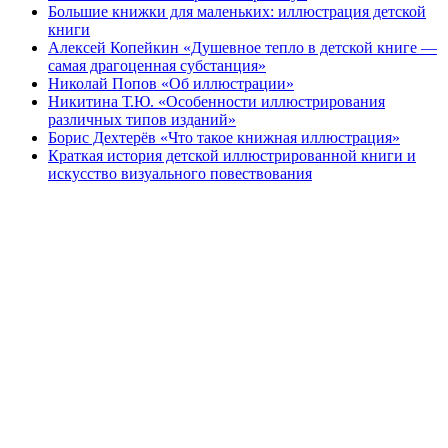
Большие книжки для маленьких: иллюстрация детской
книги
Алексей Копейкин «Душевное тепло в детской книге —
самая драгоценная субстанция»
Николай Попов «Об иллюстрации»
Никитина Т.Ю. «Особенности иллюстрирования
различных типов изданий»
Борис Дехтерёв «Что такое книжная иллюстрация»
Краткая история детской иллюстрированной книги и
искусство визуального повествования