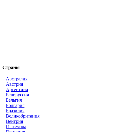
Страны
Австралия
Австрия
Аргентина
Белоруссия
Бельгия
Болгария
Бразилия
Великобритания
Венгрия
Гватемала
Германия