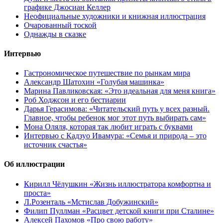
графике Джосиан Келлер
Неофициальные художники и книжная иллюстрация
Очарованный тоской
Однажды в сказке
Интервью
Гастрономическое путешествие по рынкам мира
Александр Шатохин «Голубая машинка»
Марина Павликовская: «Это идеальная для меня книга»
Роб Ходжсон и его бестиарии
Дарья Герасимова: «Читательский путь у всех разный.
Главное, чтобы ребенок мог этот путь выбирать сам»
Мона Оляля, которая так любит играть с буквами
Интервью с Кадзуо Ивамура: «Семья и природа – это
источник счастья»
Об иллюстрации
Кирилл Чёлушкин «Жизнь иллюстратора комфортна и
проста»
Л.Розенталь «Мстислав Добужинский»
Филип Пуллман «Расцвет детской книги при Сталине»
Алексей Пахомов «Про свою работу»