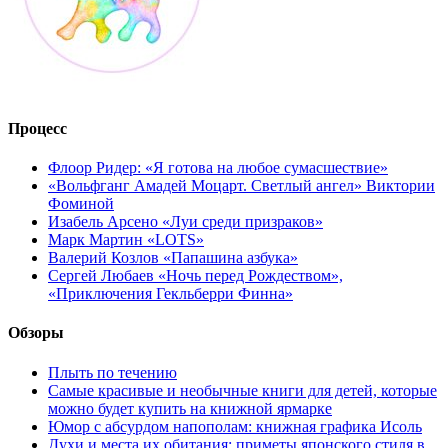
Процесс
Флоор Ридер: «Я готова на любое сумасшествие»
«Вольфганг Амадей Моцарт. Светлый ангел» Виктории
Фоминой
Изабель Арсено «Луи среди призраков»
Марк Мартин «LOTS»
Валерий Козлов «Папашина азбука»
Сергей Любаев «Ночь перед Рождеством»,
«Приключения Гекльберри Финна»
Обзоры
Плыть по течению
Самые красивые и необычные книги для детей, которые
можно будет купить на книжной ярмарке
Юмор с абсурдом напополам: книжная графика Исоль
Духи и места их обитания: приметы японского стиля в