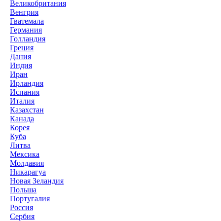
Великобритания
Венгрия
Гватемала
Германия
Голландия
Греция
Дания
Индия
Иран
Ирландия
Испания
Италия
Казахстан
Канада
Корея
Куба
Литва
Мексика
Молдавия
Никарагуа
Новая Зеландия
Польша
Португалия
Россия
Сербия