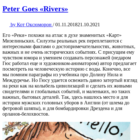
Peter Goes «Rivers»
by
Кот Оксюморон
/
01.11.2018
21.10.2021
Его «Реки» похожи на атлас в духе знаменитых «Карт»
Мизелиньских. Силуэты реальных рек переплетаются с
интересными фактами о достопримечательностях, животных,
важных и не очень исторических событиях. С присущим ему
чувством юмора и умением создавать персонажей (недаром
Гюс работал еще и художником-аниматором) автор предлагает
посмотреть на человеческую историю с воды. Конечно, все
мы помним параграфы из учебника про Долину Нила и
Междуречье. Но Гюсу удается освежить давно затертый взгляд
на реки как на колыбель цивилизаций и сделать их живыми
свидетелями и глобальных событий, и маленьких, но таких
важных, бытовых деталей. Так, здесь нашлось место и для
истории мужских головных уборов в Англии (от шлема до
фетровой шляпы), и для бомбардировки Дрездена и для
орланов-белохвостов.