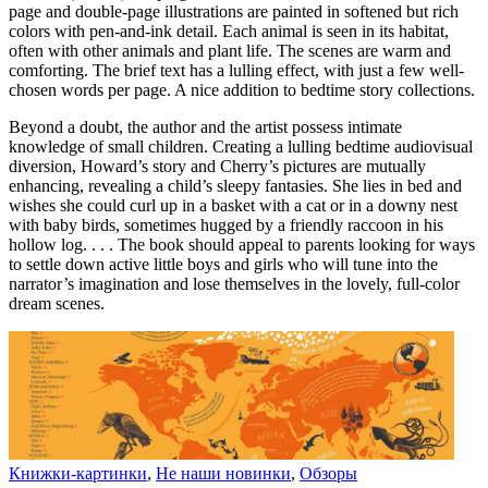
page and double-page illustrations are painted in softened but rich
colors with pen-and-ink detail. Each animal is seen in its habitat,
often with other animals and plant life. The scenes are warm and
comforting. The brief text has a lulling effect, with just a few well-
chosen words per page. A nice addition to bedtime story collections.
Beyond a doubt, the author and the artist possess intimate
knowledge of small children. Creating a lulling bedtime audiovisual
diversion, Howard’s story and Cherry’s pictures are mutually
enhancing, revealing a child’s sleepy fantasies. She lies in bed and
wishes she could curl up in a basket with a cat or in a downy nest
with baby birds, sometimes hugged by a friendly raccoon in his
hollow log. . . . The book should appeal to parents looking for ways
to settle down active little boys and girls who will tune into the
narrator’s imagination and lose themselves in the lovely, full-color
dream scenes.
Книжки-картинки
,
Не наши новинки
,
Обзоры