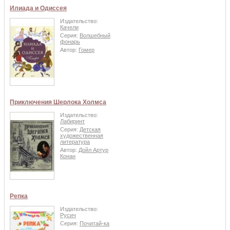
Илиада и Одиссея
Издательство:
Качели
Серия:
Волшебный
фонарь
Автор:
Гомер
Приключения Шерлока Холмса
Издательство:
Лабиринт
Серия:
Детская
художественная
литература
Автор:
Дойл Артур
Конан
Репка
Издательство:
Русич
Серия:
Почитай-ка