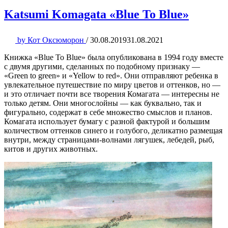
Katsumi Komagata «Blue To Blue»
by
Кот Оксюморон
/
30.08.2019
31.08.2021
Книжка «Blue To Blue» была опубликована в 1994 году вместе
с двумя другими, сделанных по подобному признаку —
«Green to green» и «Yellow to red». Они отправляют ребенка в
увлекательное путешествие по миру цветов и оттенков, но —
и это отличает почти все творения Комагата — интересны не
только детям. Они многослойны — как буквально, так и
фигурально, содержат в себе множество смыслов и планов.
Комагата использует бумагу с разной фактурой и большим
количеством оттенков синего и голубого, деликатно размещая
внутри, между страницами-волнами лягушек, лебедей, рыб,
китов и других животных.