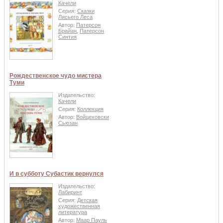
Качели
Серия:
Сказки
Лисьего Леса
Автор:
Патерсон
Брайан
,
Патерсон
Синтия
Рождественское чудо мистера
Туми
Издательство:
Качели
Серия:
Коллекция
Автор:
Войцеховски
Сьюзан
И в субботу Субастик вернулся
Издательство:
Лабиринт
Серия:
Детская
художественная
литература
Автор:
Маар Пауль