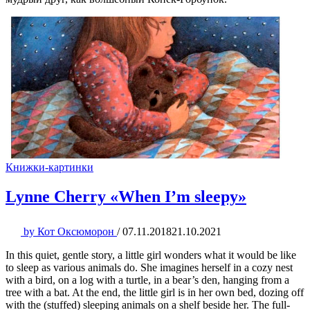
Книжки-картинки
Lynne Cherry «When I’m sleepy»
by
Кот Оксюморон
/
07.11.2018
21.10.2021
In this quiet, gentle story, a little girl wonders what it would be like
to sleep as various animals do. She imagines herself in a cozy nest
with a bird, on a log with a turtle, in a bear’s den, hanging from a
tree with a bat. At the end, the little girl is in her own bed, dozing off
with the (stuffed) sleeping animals on a shelf beside her. The full-