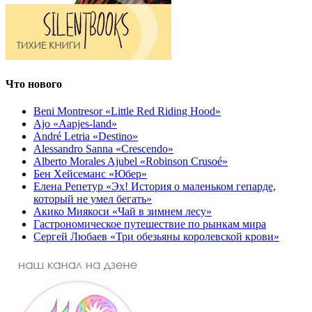
Что нового
Beni Montresor «Little Red Riding Hood»
Ajo «Aapjes-land»
André Letria «Destino»
Alessandro Sanna «Crescendo»
Alberto Morales Ajubel «Robinson Crusoé»
Бен Хейсеманс «Юбер»
Елена Репетур «Эх! История о маленьком гепарде,
который не умел бегать»
Акико Миякоси «Чай в зимнем лесу»
Гастрономическое путешествие по рынкам мира
Сергей Любаев «Три обезьяны королевской крови»