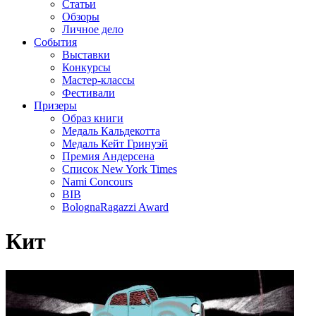
Статьи
Обзоры
Личное дело
События
Выставки
Конкурсы
Мастер-классы
Фестивали
Призеры
Образ книги
Медаль Кальдекотта
Медаль Кейт Гринуэй
Премия Андерсена
Список New York Times
Nami Concours
BIB
BolognaRagazzi Award
Кит