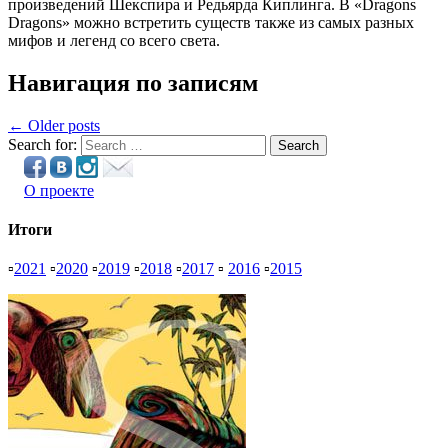
произведений Шекспира и Редьярда Киплинга. В «Dragons
Dragons» можно встретить существ также из самых разных
мифов и легенд со всего света.
Навигация по записям
← Older posts
Search for:
Search
О проекте
Итоги
▫
2021
▫
2020
▫
2019
▫
2018
▫
2017
▫
2016
▫
2015