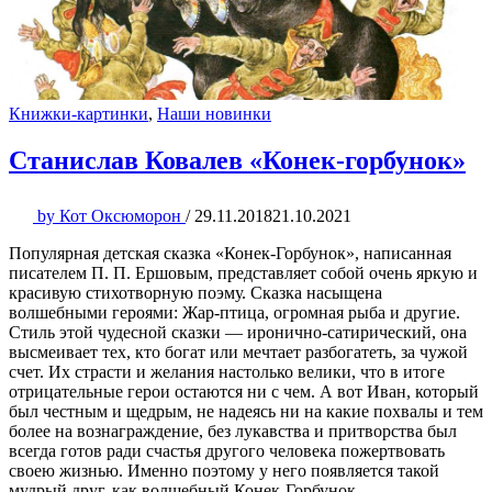
Книжки-картинки
,
Наши новинки
Станислав Ковалев «Конек-горбунок»
by
Кот Оксюморон
/
29.11.2018
21.10.2021
Популярная детская сказка «Конек-Горбунок», написанная
писателем П. П. Ершовым, представляет собой очень яркую и
красивую стихотворную поэму. Сказка насыщена
волшебными героями: Жар-птица, огромная рыба и другие.
Стиль этой чудесной сказки — иронично-сатирический, она
высмеивает тех, кто богат или мечтает разбогатеть, за чужой
счет. Их страсти и желания настолько велики, что в итоге
отрицательные герои остаются ни с чем. А вот Иван, который
был честным и щедрым, не надеясь ни на какие похвалы и тем
более на вознаграждение, без лукавства и притворства был
всегда готов ради счастья другого человека пожертвовать
своею жизнью. Именно поэтому у него появляется такой
мудрый друг, как волшебный Конек-Горбунок.