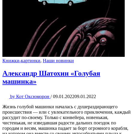
Книжки-картинки
,
Наши новинки
Александр Шатохин «Голубая
машинка»
by
Кот Оксюморон
/
09.01.2022
09.01.2022
Жизнь голубой машинки началась с душераздирающего
происшествия — или с увлекательного приключения, каждый
рассудит по-своему. Только с конвейера, новенькая,
чистенькая, не изведавшая радости дальних поездок по
городам и весям, машинка падает за борт огромного корабля,
на котором она вместе со своими автособратьями плыла к