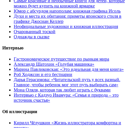
Самые красивые и необычные книги для детей, которые
можно будет купить на книжной ярмарке
Юмор с абсурдом напополам: книжная графика Исоль
Духи и места их обитания: приметы японского стиля в
графике Джосиан Келлер
Неофициальные художники и книжная иллюстрация
Очарованный тоской
Однажды в сказке
Интервью
Гастрономическое путешествие по рынкам мира
Александр Шатохин «Голубая машинка»
Марина Павликовская: «Это идеальная для меня книга»
Роб Ходжсон и его бестиарии
Дарья Герасимова: «Читательский путь у всех разный.
Главное, чтобы ребенок мог этот путь выбирать сам»
Мона Оляля, которая так любит играть с буквами
Интервью с Кадзуо Ивамура: «Семья и природа – это
источник счастья»
Об иллюстрации
Кирилл Чёлушкин «Жизнь иллюстратора комфортна и
проста»