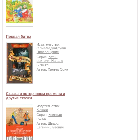
Первая битва
Издательство:
ОлмаМедиаГрупп/
Просвещение
Серия:
Коты-
воители. Начало
племен
Автор:
Хантер Эрин
Сказка о потерянном времени и
другие сказки
Издательство:
Качели
Серия:
Книжная
полка
Автор:
Шварц
Евгений Львович