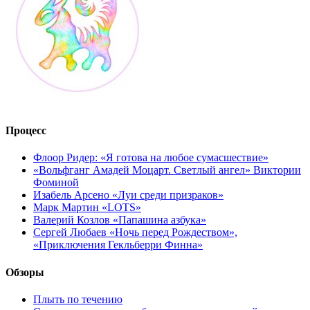
Процесс
Флоор Ридер: «Я готова на любое сумасшествие»
«Вольфганг Амадей Моцарт. Светлый ангел» Виктории
Фоминой
Изабель Арсено «Луи среди призраков»
Марк Мартин «LOTS»
Валерий Козлов «Папашина азбука»
Сергей Любаев «Ночь перед Рождеством»,
«Приключения Гекльберри Финна»
Обзоры
Плыть по течению