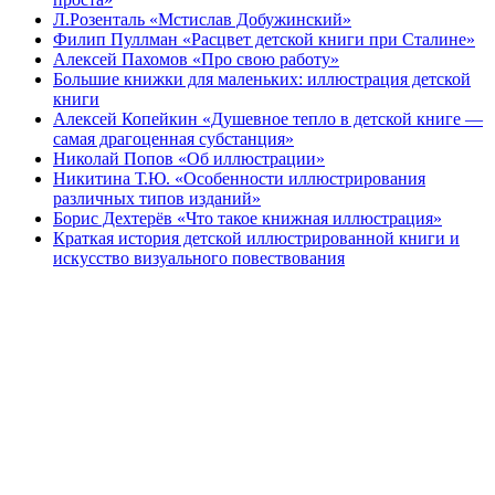
Л.Розенталь «Мстислав Добужинский»
Филип Пуллман «Расцвет детской книги при Сталине»
Алексей Пахомов «Про свою работу»
Большие книжки для маленьких: иллюстрация детской
книги
Алексей Копейкин «Душевное тепло в детской книге —
самая драгоценная субстанция»
Николай Попов «Об иллюстрации»
Никитина Т.Ю. «Особенности иллюстрирования
различных типов изданий»
Борис Дехтерёв «Что такое книжная иллюстрация»
Краткая история детской иллюстрированной книги и
искусство визуального повествования