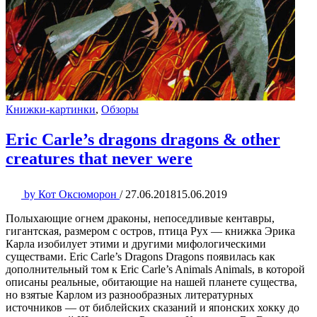
Книжки-картинки
,
Обзоры
Eric Carle’s dragons dragons & other
creatures that never were
by
Кот Оксюморон
/
27.06.2018
15.06.2019
Полыхающие огнем драконы, непоседливые кентавры,
гигантская, размером с остров, птица Рух — книжка Эрика
Карла изобилует этими и другими мифологическими
существами. Eric Carle’s Dragons Dragons появилась как
дополнительный том к Eric Carle’s Animals Animals, в которой
описаны реальные, обитающие на нашей планете существа,
но взятые Карлом из разнообразных литературных
источников — от библейских сказаний и японских хокку до