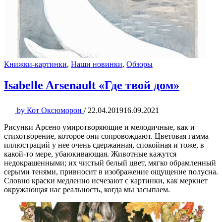
Книжки-картинки
,
Наши новинки
,
Обзоры
Isabelle Arsenault «Где твой дом»
by
Кот Оксюморон
/
22.04.2019
16.09.2021
Рисунки Арсено умиротворяющие и мелодичные, как и
стихотворение, которое они сопровождают. Цветовая гамма
иллюстраций у нее очень сдержанная, спокойная и тоже, в
какой-то мере, убаюкивающая. Животные кажутся
недокрашенными; их чистый белый цвет, мягко обрамленный
серыми тенями, привносит в изображение ощущение полусна.
Словно краски медленно исчезают с картинки, как меркнет
окружающая нас реальность, когда мы засыпаем.