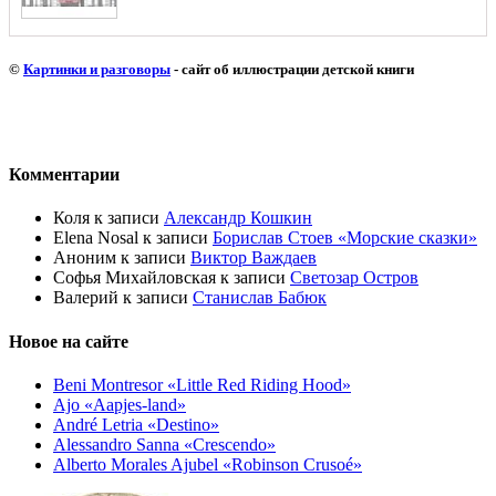
©
Картинки и разговоры
- сайт об иллюстрации детской книги
Комментарии
Коля
к записи
Александр Кошкин
Elena Nosal
к записи
Борислав Стоев «Морские сказки»
Аноним
к записи
Виктор Важдаев
Софья Михайловская
к записи
Светозар Остров
Валерий
к записи
Станислав Бабюк
Новое на сайте
Beni Montresor «Little Red Riding Hood»
Ajo «Aapjes-land»
André Letria «Destino»
Alessandro Sanna «Crescendo»
Alberto Morales Ajubel «Robinson Crusoé»