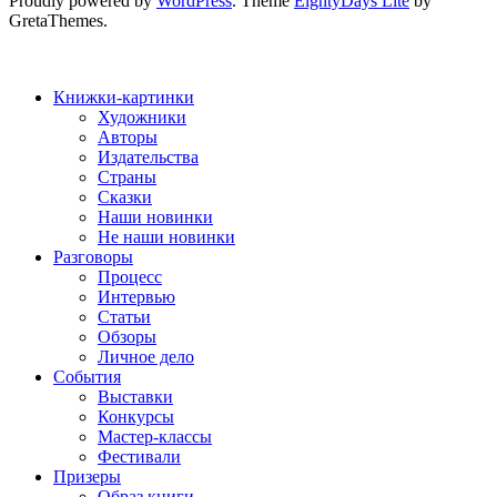
Proudly powered by
WordPress
. Theme
EightyDays Lite
by
GretaThemes.
Книжки-картинки
Художники
Авторы
Издательства
Страны
Сказки
Наши новинки
Не наши новинки
Разговоры
Процесс
Интервью
Статьи
Обзоры
Личное дело
События
Выставки
Конкурсы
Мастер-классы
Фестивали
Призеры
Образ книги