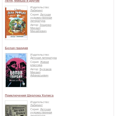
Леля, Минька и другие
Издательство:
Лабиринт
Серия:
Детская
художественная
литература
Автор:
Зощенко
Михаил
Михайлович
Белая гвардия
Издательство:
Детская литература
Серия:
Живая
классика
Автор:
Булгаков
Михаил
Афанасьевич
Приключения Шерлока Холмса
Издательство:
Лабиринт
Серия:
Детская
художественная
литература