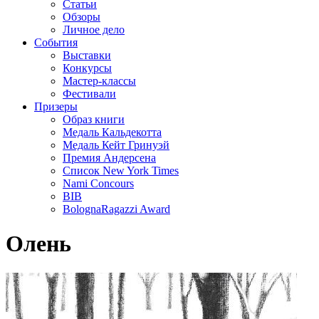
Статьи
Обзоры
Личное дело
События
Выставки
Конкурсы
Мастер-классы
Фестивали
Призеры
Образ книги
Медаль Кальдекотта
Медаль Кейт Гринуэй
Премия Андерсена
Список New York Times
Nami Concours
BIB
BolognaRagazzi Award
Олень