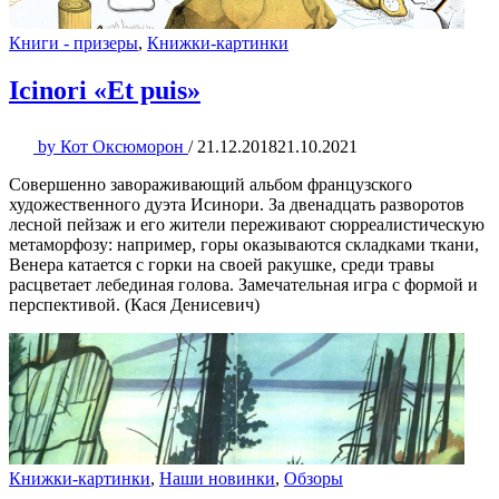
Книги - призеры
,
Книжки-картинки
Icinori «Et puis»
by
Кот Оксюморон
/
21.12.2018
21.10.2021
Совершенно завораживающий альбом французского
художественного дуэта Исинори. За двенадцать разворотов
лесной пейзаж и его жители переживают сюрреалистическую
метаморфозу: например, горы оказываются складками ткани,
Венера катается с горки на своей ракушке, среди травы
расцветает лебединая голова. Замечательная игра с формой и
перспективой. (Кася Денисевич)
Книжки-картинки
,
Наши новинки
,
Обзоры