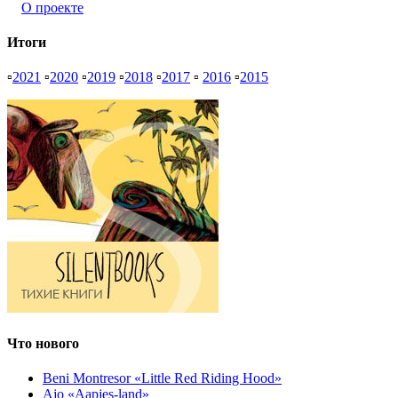
О проекте
Итоги
▫
2021
▫
2020
▫
2019
▫
2018
▫
2017
▫
2016
▫
2015
Что нового
Beni Montresor «Little Red Riding Hood»
Ajo «Aapjes-land»