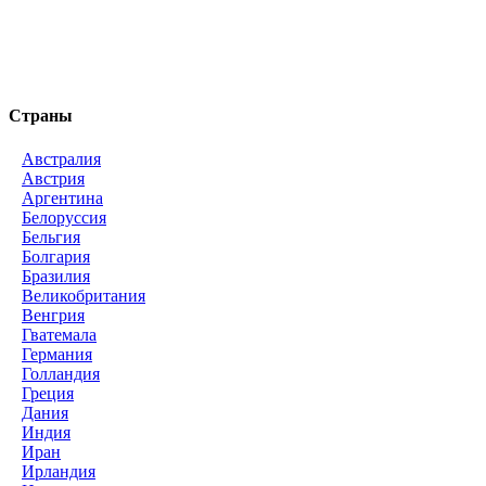
Страны
Австралия
Австрия
Аргентина
Белоруссия
Бельгия
Болгария
Бразилия
Великобритания
Венгрия
Гватемала
Германия
Голландия
Греция
Дания
Индия
Иран
Ирландия