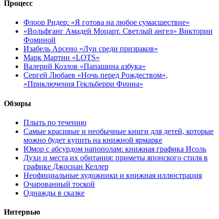
Процесс
Флоор Ридер: «Я готова на любое сумасшествие»
«Вольфганг Амадей Моцарт. Светлый ангел» Виктории
Фоминой
Изабель Арсено «Луи среди призраков»
Марк Мартин «LOTS»
Валерий Козлов «Папашина азбука»
Сергей Любаев «Ночь перед Рождеством»,
«Приключения Гекльберри Финна»
Обзоры
Плыть по течению
Самые красивые и необычные книги для детей, которые
можно будет купить на книжной ярмарке
Юмор с абсурдом напополам: книжная графика Исоль
Духи и места их обитания: приметы японского стиля в
графике Джосиан Келлер
Неофициальные художники и книжная иллюстрация
Очарованный тоской
Однажды в сказке
Интервью