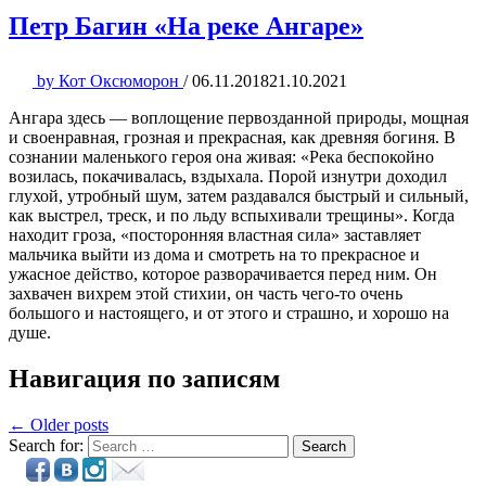
Петр Багин «На реке Ангаре»
by
Кот Оксюморон
/
06.11.2018
21.10.2021
Ангара здесь — воплощение первозданной природы, мощная
и своенравная, грозная и прекрасная, как древняя богиня. В
сознании маленького героя она живая: «Река беспокойно
возилась, покачивалась, вздыхала. Порой изнутри доходил
глухой, утробный шум, затем раздавался быстрый и сильный,
как выстрел, треск, и по льду вспыхивали трещины». Когда
находит гроза, «посторонняя властная сила» заставляет
мальчика выйти из дома и смотреть на то прекрасное и
ужасное действо, которое разворачивается перед ним. Он
захвачен вихрем этой стихии, он часть чего-то очень
большого и настоящего, и от этого и страшно, и хорошо на
душе.
Навигация по записям
← Older posts
Search for:
Search