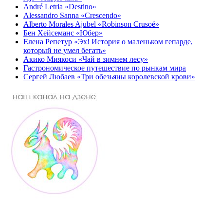
André Letria «Destino»
Alessandro Sanna «Crescendo»
Alberto Morales Ajubel «Robinson Crusoé»
Бен Хейсеманс «Юбер»
Елена Репетур «Эх! История о маленьком гепарде,
который не умел бегать»
Акико Миякоси «Чай в зимнем лесу»
Гастрономическое путешествие по рынкам мира
Сергей Любаев «Три обезьяны королевской крови»