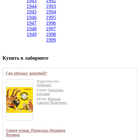
1943
1992
1944
1993
1945
1994
1946
1995
1947
1996
1948
1997
1949
1998
1999
Купить в лабиринте
Где обедал, воробей?
Издательство:
Лабиринт
Серия:
Картонки-
игрушки
Автор:
Маршак
Самуил Яковлевич
Синяя птица. Пересказ Леонида
Яхнина