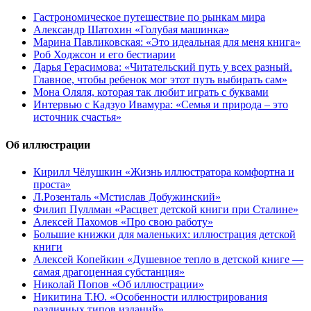
Гастрономическое путешествие по рынкам мира
Александр Шатохин «Голубая машинка»
Марина Павликовская: «Это идеальная для меня книга»
Роб Ходжсон и его бестиарии
Дарья Герасимова: «Читательский путь у всех разный.
Главное, чтобы ребенок мог этот путь выбирать сам»
Мона Оляля, которая так любит играть с буквами
Интервью с Кадзуо Ивамура: «Семья и природа – это
источник счастья»
Об иллюстрации
Кирилл Чёлушкин «Жизнь иллюстратора комфортна и
проста»
Л.Розенталь «Мстислав Добужинский»
Филип Пуллман «Расцвет детской книги при Сталине»
Алексей Пахомов «Про свою работу»
Большие книжки для маленьких: иллюстрация детской
книги
Алексей Копейкин «Душевное тепло в детской книге —
самая драгоценная субстанция»
Николай Попов «Об иллюстрации»
Никитина Т.Ю. «Особенности иллюстрирования
различных типов изданий»