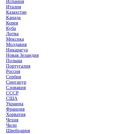
Испания
Италия
Казахстан
Канада
Корея
Куба
Литва
Мексика
Молдавия
Никарагуа
Новая Зеландия
Польша
Португалия
Россия
Сербия
Сингапур
Словакия
СССР
США
Украина
Франция
Хорватия
Чехия
Чили
Швейцария