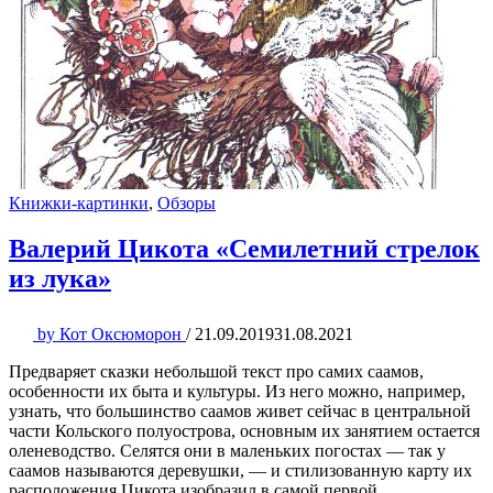
Книжки-картинки
,
Обзоры
Валерий Цикота «Семилетний стрелок
из лука»
by
Кот Оксюморон
/
21.09.2019
31.08.2021
Предваряет сказки небольшой текст про самих саамов,
особенности их быта и культуры. Из него можно, например,
узнать, что большинство саамов живет сейчас в центральной
части Кольского полуострова, основным их занятием остается
оленеводство. Селятся они в маленьких погостах — так у
саамов называются деревушки, — и стилизованную карту их
расположения Цикота изобразил в самой первой