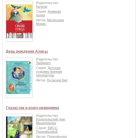
Издательство:
Качели
Серия:
Книжная
полка
Автор:
Метерлинк
Морис
День рождения Алисы
Издательство:
Лабиринт
Серия:
Детская
художественная
литература
Автор:
Булычев Кир
Глазастик и ключ-невидимка
Издательство:
Издательский дом
Мещерякова
Серия:
БИСС
Прокофьевой
Автор:
Прокофьева