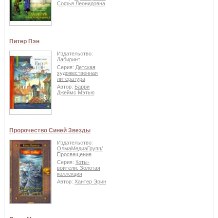
Софья Леонидовна
Питер Пэн
Издательство:
Лабиринт
Серия:
Детская
художественная
литература
Автор:
Барри
Джеймс Мэтью
Пророчество Синей Звезды
Издательство:
ОлмаМедиаГрупп/
Просвещение
Серия:
Коты-
воители. Золотая
коллекция
Автор:
Хантер Эрин