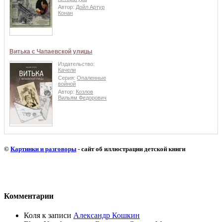
Автор:
Дойл Артур
Конан
Витька с Чапаевской улицы
Издательство:
Качели
Серия:
Опаленные
войной
Автор:
Козлов
Вильям Федорович
©
Картинки и разговоры
- сайт об иллюстрации детской книги
Комментарии
Коля
к записи
Александр Кошкин