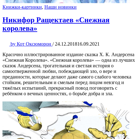
Книжки-картинки
,
Наши новинки
Никифор Ращектаев «Снежная
королева»
by
Кот Оксюморон
/
24.12.2018
16.09.2021
Красочно иллюстрированное издание сказка Х. К. Андерсена
«Снежная Королева». «Cнежная королева» — одна из лучших
сказок Андерсена, трогательная и светлая история о
самоотверженной любви, побеждающей зло, о вере и
преданности, которые делают даже самого слабого человека
стойким, решительным и смелым перед лицом невзгод и
тяжёлых испытаний, прекрасный повод поговорить с
ребёнком о вечных ценностях, о борьбе добра и зла.