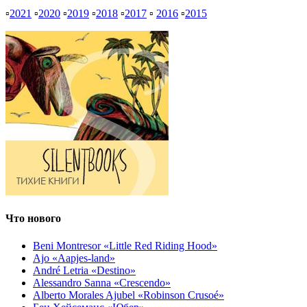
▫
2021
▫
2020
▫
2019
▫
2018
▫
2017
▫
2016
▫
2015
Что нового
Beni Montresor «Little Red Riding Hood»
Ajo «Aapjes-land»
André Letria «Destino»
Alessandro Sanna «Crescendo»
Alberto Morales Ajubel «Robinson Crusoé»