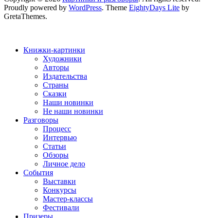
Proudly powered by
WordPress
. Theme
EightyDays Lite
by
GretaThemes.
Книжки-картинки
Художники
Авторы
Издательства
Страны
Сказки
Наши новинки
Не наши новинки
Разговоры
Процесс
Интервью
Статьи
Обзоры
Личное дело
События
Выставки
Конкурсы
Мастер-классы
Фестивали
Призеры