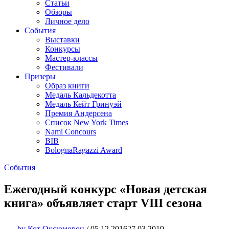
Статьи
Обзоры
Личное дело
События
Выставки
Конкурсы
Мастер-классы
Фестивали
Призеры
Образ книги
Медаль Кальдекотта
Медаль Кейт Гринуэй
Премия Андерсена
Список New York Times
Nami Concours
BIB
BolognaRagazzi Award
События
Ежегодный конкурс «Новая детская
книга» объявляет старт VIII сезона
by
Кот Оксюморон
/
05.12.2016
27.03.2019