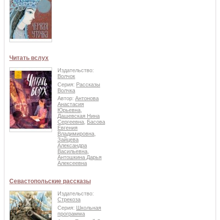
Читать вслух
Издательство:
Волчок
Серия:
Рассказы
Волчка
Автор:
Антонова
Анастасия
Юрьевна
,
Дашевская Нина
Сергеевна
,
Басова
Евгения
Владимировна
,
Зайцева
Александра
Васильевна
,
Антошкина Дарья
Алексеевна
Севастопольские рассказы
Издательство:
Стрекоза
Серия:
Школьная
программа