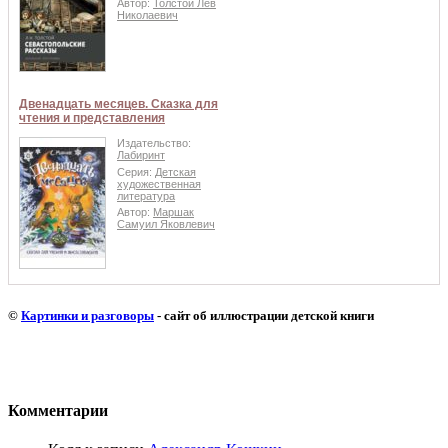
Автор:
Толстой Лев
Николаевич
Двенадцать месяцев. Сказка для
чтения и представления
Издательство:
Лабиринт
Серия:
Детская
художественная
литература
Автор:
Маршак
Самуил Яковлевич
©
Картинки и разговоры
- сайт об иллюстрации детской книги
Комментарии