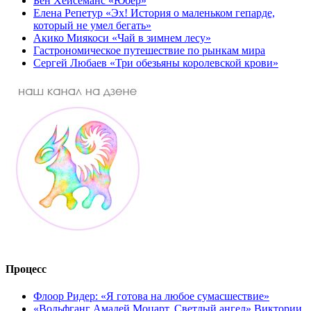
Бен Хейсеманс «Юбер»
Елена Репетур «Эх! История о маленьком гепарде,
который не умел бегать»
Акико Миякоси «Чай в зимнем лесу»
Гастрономическое путешествие по рынкам мира
Сергей Любаев «Три обезьяны королевской крови»
Процесс
Флоор Ридер: «Я готова на любое сумасшествие»
«Вольфганг Амадей Моцарт. Светлый ангел» Виктории