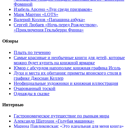
Фоминой
Изабель Арсено «Луи среди призраков»
Марк Мартин «LOTS»
Валерий Козлов «Папашина азбука»
Сергей Любаев «Ночь перед Рождеством»,
«Приключения Гекльберри Финна»
Обзоры
Плыть по течению
Самые красивые и необычные книги для детей, которые
можно будет купить на книжной ярмарке
Юмор с абсурдом напополам: книжная графика Исоль
Духи и места их обитания: приметы японского стиля в
графике Джосиан Келлер
Неофициальные художники и книжная иллюстрация
Очарованный тоской
Однажды в сказке
Интервью
Гастрономическое путешествие по рынкам мира
Александр Шатохин «Голубая машинка»
Марина Павликовская: «Это идеальная для меня книга»