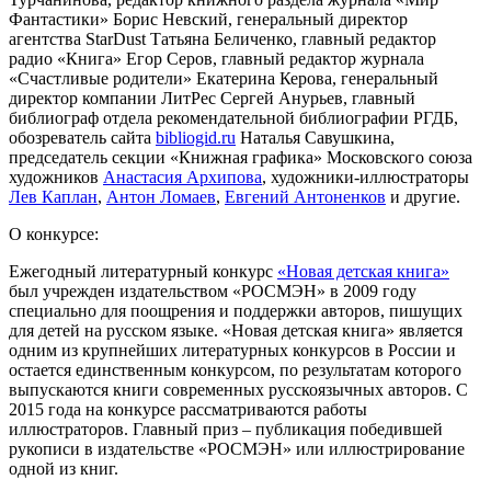
Фантастики» Борис Невский, генеральный директор
агентства StarDust Татьяна Беличенко, главный редактор
радио «Книга» Егор Серов, главный редактор журнала
«Счастливые родители» Екатерина Керова, генеральный
директор компании ЛитРес Сергей Анурьев, главный
библиограф отдела рекомендательной библиографии РГДБ,
обозреватель сайта
bibliogid.ru
Наталья Савушкина,
председатель секции «Книжная графика» Московского союза
художников
Анастасия Архипова
, художники-иллюстраторы
Лев Каплан
,
Антон Ломаев
,
Евгений Антоненков
и другие.
О конкурсе:
Ежегодный литературный конкурс
«Новая детская книга»
был учрежден издательством «РОСМЭН» в 2009 году
специально для поощрения и поддержки авторов, пишущих
для детей на русском языке. «Новая детская книга» является
одним из крупнейших литературных конкурсов в России и
остается единственным конкурсом, по результатам которого
выпускаются книги современных русскоязычных авторов. С
2015 года на конкурсе рассматриваются работы
иллюстраторов. Главный приз – публикация победившей
рукописи в издательстве «РОСМЭН» или иллюстрирование
одной из книг.