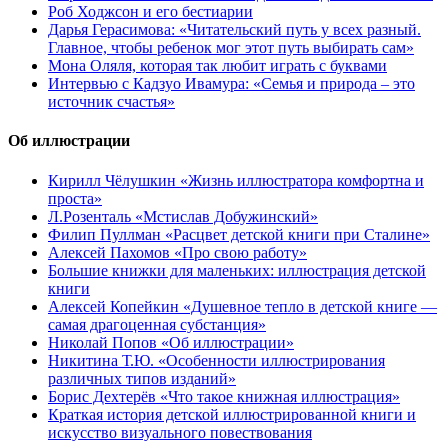
Роб Ходжсон и его бестиарии
Дарья Герасимова: «Читательский путь у всех разный.
Главное, чтобы ребенок мог этот путь выбирать сам»
Мона Оляля, которая так любит играть с буквами
Интервью с Кадзуо Ивамура: «Семья и природа – это
источник счастья»
Об иллюстрации
Кирилл Чёлушкин «Жизнь иллюстратора комфортна и
проста»
Л.Розенталь «Мстислав Добужинский»
Филип Пуллман «Расцвет детской книги при Сталине»
Алексей Пахомов «Про свою работу»
Большие книжки для маленьких: иллюстрация детской
книги
Алексей Копейкин «Душевное тепло в детской книге —
самая драгоценная субстанция»
Николай Попов «Об иллюстрации»
Никитина Т.Ю. «Особенности иллюстрирования
различных типов изданий»
Борис Дехтерёв «Что такое книжная иллюстрация»
Краткая история детской иллюстрированной книги и
искусство визуального повествования