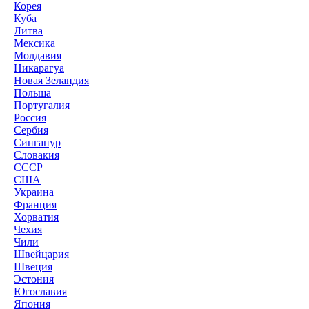
Корея
Куба
Литва
Мексика
Молдавия
Никарагуа
Новая Зеландия
Польша
Португалия
Россия
Сербия
Сингапур
Словакия
СССР
США
Украина
Франция
Хорватия
Чехия
Чили
Швейцария
Швеция
Эстония
Югославия
Япония