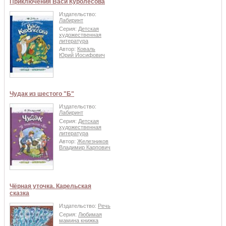
Приключения Васи Куролесова
Издательство:
Лабиринт
Серия:
Детская
художественная
литература
Автор:
Коваль
Юрий Иосифович
Чудак из шестого "Б"
Издательство:
Лабиринт
Серия:
Детская
художественная
литература
Автор:
Железников
Владимир Карпович
Чёрная уточка. Карельская
сказка
Издательство:
Речь
Серия:
Любимая
мамина книжка