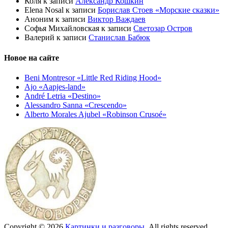
Коля
к записи
Александр Кошкин
Elena Nosal
к записи
Борислав Стоев «Морские сказки»
Аноним
к записи
Виктор Важдаев
Софья Михайловская
к записи
Светозар Остров
Валерий
к записи
Станислав Бабюк
Новое на сайте
Beni Montresor «Little Red Riding Hood»
Ajo «Aapjes-land»
André Letria «Destino»
Alessandro Sanna «Crescendo»
Alberto Morales Ajubel «Robinson Crusoé»
Copyright © 2026
Картинки и разговоры
. All rights reserved.