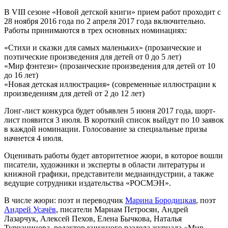
В VIII сезоне «Новой детской книги» прием работ проходит с
28 ноября 2016 года по 2 апреля 2017 года включительно.
Работы принимаются в трех основных номинациях:
«Стихи и сказки для самых маленьких» (прозаические и
поэтические произведения для детей от 0 до 5 лет)
«Мир фэнтези» (прозаические произведения для детей от 10
до 16 лет)
«Новая детская иллюстрация» (современные иллюстрации к
произведениям для детей от 2 до 12 лет)
Лонг-лист конкурса будет объявлен 5 июня 2017 года, шорт-
лист появится 3 июля. В короткий список выйдут по 10 заявок
в каждой номинации. Голосование за специальные призы
начнется 4 июля.
Оценивать работы будет авторитетное жюри, в которое вошли
писатели, художники и эксперты в области литературы и
книжной графики, представители медиаиндустрии, а также
ведущие сотрудники издательства «РОСМЭН».
В числе жюри: поэт и переводчик
Марина Бородицкая
, поэт
Андрей Усачёв
, писатели Мариам Петросян, Андрей
Лазарчук, Алексей Пехов, Елена Бычкова, Наталья
Турчанинова, редактор книжного раздела журнала «Мир