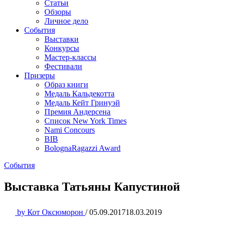
Статьи
Обзоры
Личное дело
События
Выставки
Конкурсы
Мастер-классы
Фестивали
Призеры
Образ книги
Медаль Кальдекотта
Медаль Кейт Гринуэй
Премия Андерсена
Список New York Times
Nami Concours
BIB
BolognaRagazzi Award
События
Выставка Татьяны Капустиной
by
Кот Оксюморон
/
05.09.2017
18.03.2019