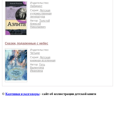
Издательство:
Лабиринт
Серия:
Детская
художественная
литература
Автор:
Толстой
Алексей
Николаевич
Сказки, подаренные с небес
Издательство:
Четыре
Серия:
Детская
книжная вселенная
Автор:
Гетц
Валентина
Ивановна
©
Картинки и разговоры
- сайт об иллюстрации детской книги