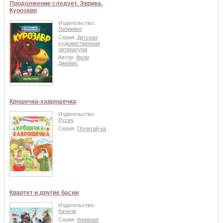
Продолжение следует. Эврика.
Курозавр
Издательство:
Лабиринт
Серия:
Детская
художественная
литература
Автор:
Фоли
Джеймс
Крошечка-хаврошечка
Издательство:
Русич
Серия:
Почитай-ка
Квартет и другие басни
Издательство:
Качели
Серия:
Книжная