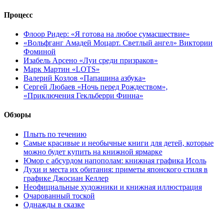
Процесс
Флоор Ридер: «Я готова на любое сумасшествие»
«Вольфганг Амадей Моцарт. Светлый ангел» Виктории
Фоминой
Изабель Арсено «Луи среди призраков»
Марк Мартин «LOTS»
Валерий Козлов «Папашина азбука»
Сергей Любаев «Ночь перед Рождеством»,
«Приключения Гекльберри Финна»
Обзоры
Плыть по течению
Самые красивые и необычные книги для детей, которые
можно будет купить на книжной ярмарке
Юмор с абсурдом напополам: книжная графика Исоль
Духи и места их обитания: приметы японского стиля в
графике Джосиан Келлер
Неофициальные художники и книжная иллюстрация
Очарованный тоской
Однажды в сказке