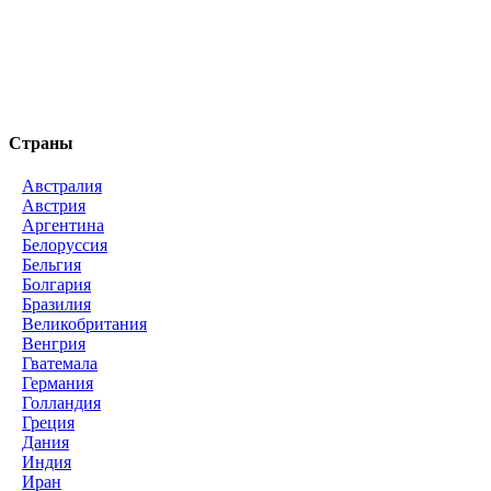
Страны
Австралия
Австрия
Аргентина
Белоруссия
Бельгия
Болгария
Бразилия
Великобритания
Венгрия
Гватемала
Германия
Голландия
Греция
Дания
Индия
Иран