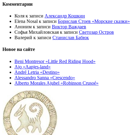
Комментарии
Коля
к записи
Александр Кошкин
Elena Nosal
к записи
Борислав Стоев «Морские сказки»
Аноним
к записи
Виктор Важдаев
Софья Михайловская
к записи
Светозар Остров
Валерий
к записи
Станислав Бабюк
Новое на сайте
Beni Montresor «Little Red Riding Hood»
Ajo «Aapjes-land»
André Letria «Destino»
Alessandro Sanna «Crescendo»
Alberto Morales Ajubel «Robinson Crusoé»