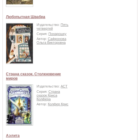
Любопытная Швабра
Издательство:
Пять
четвертей
Серия:
Понарошку
Автор:
Сафронова
Ольга Викторовна
Страна сказок. Столкновение
миров
Издательство:
АСТ
Серия:
Страна
сказок Криса
Колфера
Автор:
Колфер Крис
Аэлита