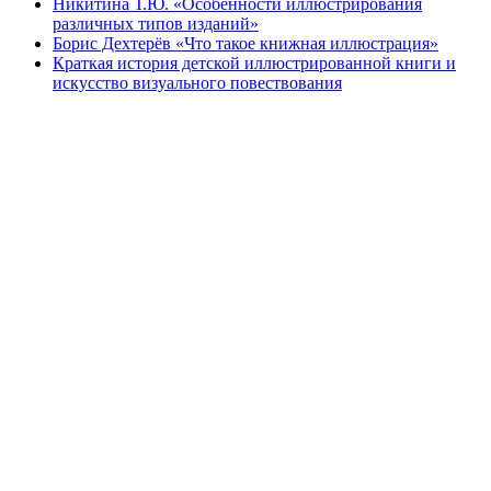
Никитина Т.Ю. «Особенности иллюстрирования
различных типов изданий»
Борис Дехтерёв «Что такое книжная иллюстрация»
Краткая история детской иллюстрированной книги и
искусство визуального повествования