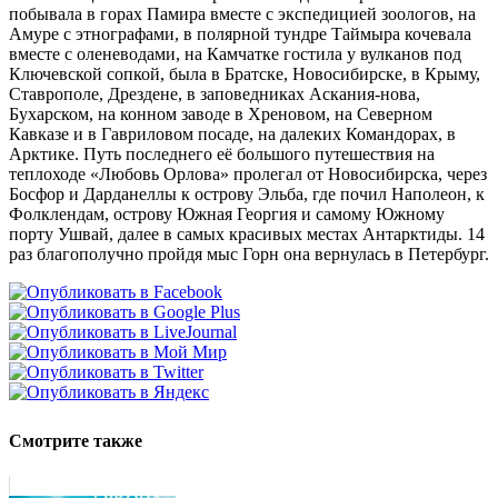
побывала в горах Памира вместе с экспедицией зоологов, на
Амуре с этнографами, в полярной тундре Таймыра кочевала
вместе с оленеводами, на Камчатке гостила у вулканов под
Ключевской сопкой, была в Братске, Новосибирске, в Крыму,
Ставрополе, Дрездене, в заповедниках Аскания-нова,
Бухарском, на конном заводе в Хреновом, на Северном
Кавказе и в Гавриловом посаде, на далеких Командорах, в
Арктике. Путь последнего её большого путешествия на
теплоходе «Любовь Орлова» пролегал от Новосибирска, через
Босфор и Дарданеллы к острову Эльба, где почил Наполеон, к
Фолклендам, острову Южная Георгия и самому Южному
порту Ушвай, далее в самых красивых местах Антарктиды. 14
раз благополучно пройдя мыс Горн она вернулась в Петербург.
Смотрите также