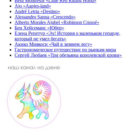
Beni Montresor «Little Red Riding Hood»
Ajo «Aapjes-land»
André Letria «Destino»
Alessandro Sanna «Crescendo»
Alberto Morales Ajubel «Robinson Crusoé»
Бен Хейсеманс «Юбер»
Елена Репетур «Эх! История о маленьком гепарде,
который не умел бегать»
Акико Миякоси «Чай в зимнем лесу»
Гастрономическое путешествие по рынкам мира
Сергей Любаев «Три обезьяны королевской крови»