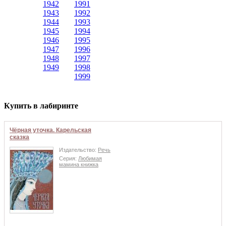
1942
1991
1943
1992
1944
1993
1945
1994
1946
1995
1947
1996
1948
1997
1949
1998
1999
Купить в лабиринте
Чёрная уточка. Карельская
сказка
Издательство:
Речь
Серия:
Любимая
мамина книжка