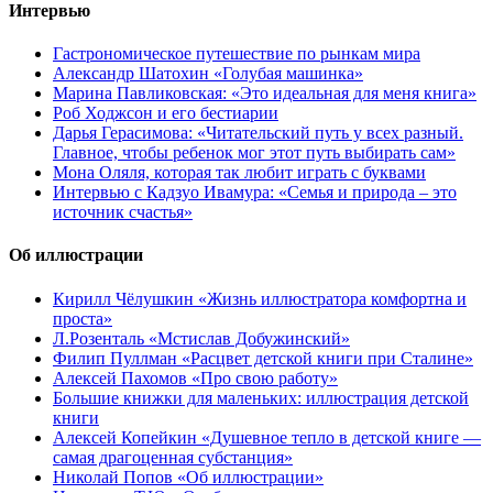
Интервью
Гастрономическое путешествие по рынкам мира
Александр Шатохин «Голубая машинка»
Марина Павликовская: «Это идеальная для меня книга»
Роб Ходжсон и его бестиарии
Дарья Герасимова: «Читательский путь у всех разный.
Главное, чтобы ребенок мог этот путь выбирать сам»
Мона Оляля, которая так любит играть с буквами
Интервью с Кадзуо Ивамура: «Семья и природа – это
источник счастья»
Об иллюстрации
Кирилл Чёлушкин «Жизнь иллюстратора комфортна и
проста»
Л.Розенталь «Мстислав Добужинский»
Филип Пуллман «Расцвет детской книги при Сталине»
Алексей Пахомов «Про свою работу»
Большие книжки для маленьких: иллюстрация детской
книги
Алексей Копейкин «Душевное тепло в детской книге —
самая драгоценная субстанция»
Николай Попов «Об иллюстрации»