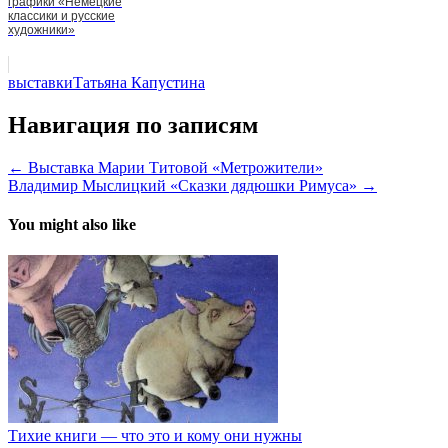
графики «Немецкие
классики и русские
художники»
выставки
Татьяна Капустина
Навигация по записям
← Выставка Марии Титовой «Метрожители»
Владимир Мыслицкий «Сказки дядюшки Римуса» →
You might also like
Тихие книги — что это и кому они нужны