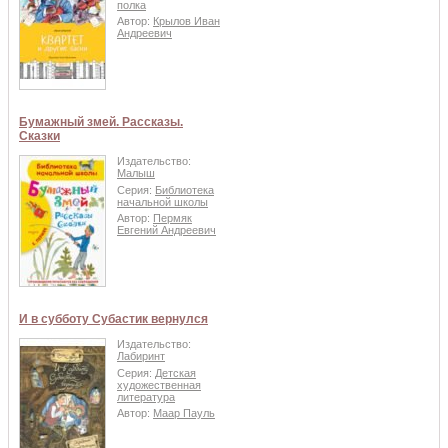
полка
Автор:
Крылов Иван
Андреевич
Бумажный змей. Рассказы.
Сказки
Издательство:
Малыш
Серия:
Библиотека
начальной школы
Автор:
Пермяк
Евгений Андреевич
И в субботу Субастик вернулся
Издательство:
Лабиринт
Серия:
Детская
художественная
литература
Автор:
Маар Пауль