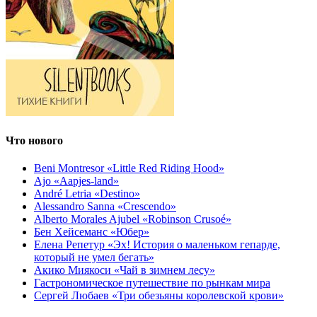
Что нового
Beni Montresor «Little Red Riding Hood»
Ajo «Aapjes-land»
André Letria «Destino»
Alessandro Sanna «Crescendo»
Alberto Morales Ajubel «Robinson Crusoé»
Бен Хейсеманс «Юбер»
Елена Репетур «Эх! История о маленьком гепарде,
который не умел бегать»
Акико Миякоси «Чай в зимнем лесу»
Гастрономическое путешествие по рынкам мира
Сергей Любаев «Три обезьяны королевской крови»