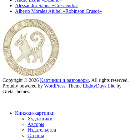
Alessandro Sanna «Crescendo»
Alberto Morales Ajubel «Robinson Crusoé»
Copyright © 2026
Картинки и разговоры
. All rights reserved.
Proudly powered by
WordPress
. Theme
EightyDays Lite
by
GretaThemes.
Книжки-картинки
Художники
Авторы
Издательства
Страны