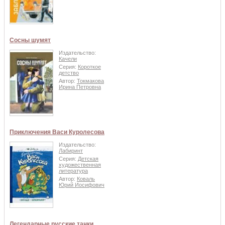
Сосны шумят
Издательство:
Качели
Серия:
Короткое
детство
Автор:
Токмакова
Ирина Петровна
Приключения Васи Куролесова
Издательство:
Лабиринт
Серия:
Детская
художественная
литература
Автор:
Коваль
Юрий Иосифович
Легендарные русские танки