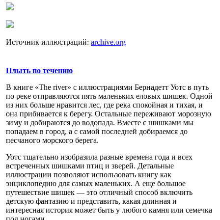
Источник иллюстраций:
archive.org
Плыть по течению
В книге «The river» с иллюстрациями Бернадетт Уотс в путь
по реке отправляются пять маленьких еловых шишек. Одной
из них больше нравится лес, где река спокойная и тихая, и
она прибивается к берегу. Остальные переживают морозную
зиму и добираются до водопада. Вместе с шишками мы
попадаем в город, а с самой последней добираемся до
песчаного морского берега.
Уотс тщательно изобразила разные времена года и всех
встреченных шишками птиц и зверей. Детальные
иллюстрации позволяют использовать книгу как
энциклопедию для самых маленьких. А еще большое
путешествие шишек — это отличный способ включить
детскую фантазию и представить, какая длинная и
интересная история может быть у любого камня или семечка
под ногами.