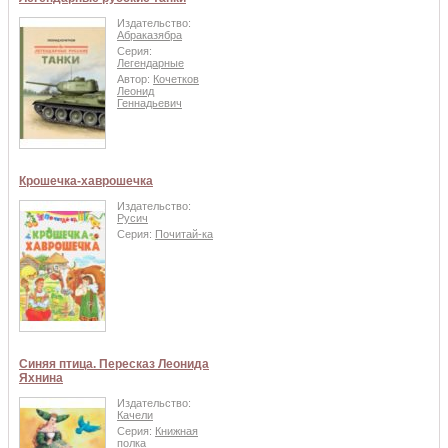
Издательство:
Абраказябра
Серия:
Легендарные
Автор:
Кочетков
Леонид
Геннадьевич
Крошечка-хаврошечка
Издательство:
Русич
Серия:
Почитай-ка
Синяя птица. Пересказ Леонида
Яхнина
Издательство:
Качели
Серия:
Книжная
полка