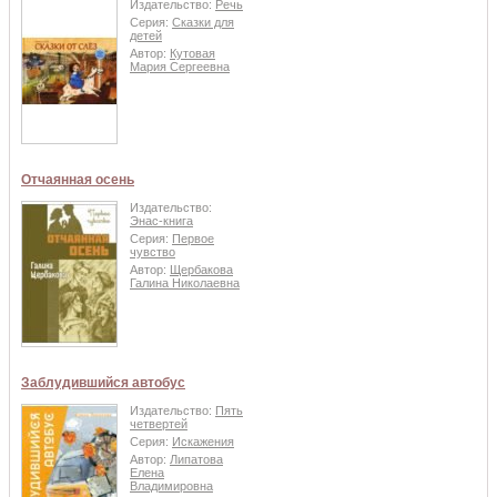
Издательство:
Речь
Серия:
Сказки для
детей
Автор:
Кутовая
Мария Сергеевна
Отчаянная осень
Издательство:
Энас-книга
Серия:
Первое
чувство
Автор:
Щербакова
Галина Николаевна
Заблудившийся автобус
Издательство:
Пять
четвертей
Серия:
Искажения
Автор:
Липатова
Елена
Владимировна