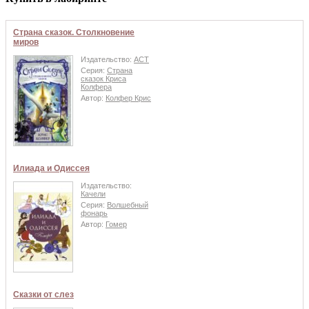
Страна сказок. Столкновение
миров
Издательство:
АСТ
Серия:
Страна
сказок Криса
Колфера
Автор:
Колфер Крис
Илиада и Одиссея
Издательство:
Качели
Серия:
Волшебный
фонарь
Автор:
Гомер
Сказки от слез