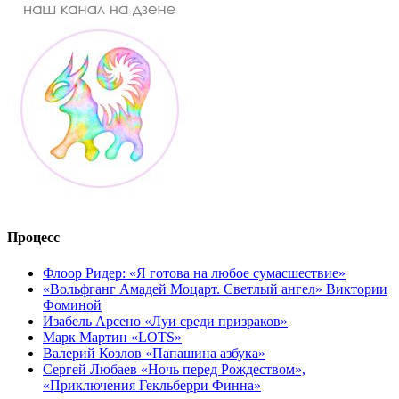
Процесс
Флоор Ридер: «Я готова на любое сумасшествие»
«Вольфганг Амадей Моцарт. Светлый ангел» Виктории
Фоминой
Изабель Арсено «Луи среди призраков»
Марк Мартин «LOTS»
Валерий Козлов «Папашина азбука»
Сергей Любаев «Ночь перед Рождеством»,
«Приключения Гекльберри Финна»