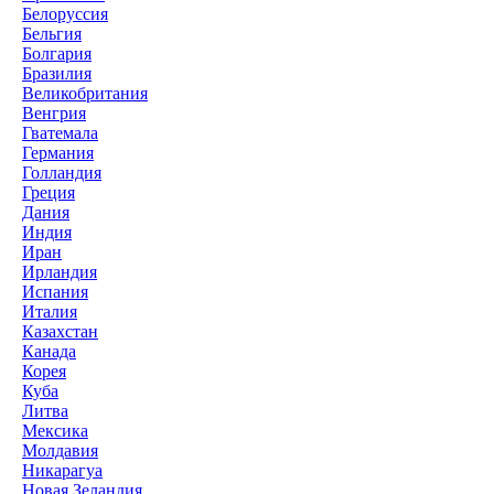
Белоруссия
Бельгия
Болгария
Бразилия
Великобритания
Венгрия
Гватемала
Германия
Голландия
Греция
Дания
Индия
Иран
Ирландия
Испания
Италия
Казахстан
Канада
Корея
Куба
Литва
Мексика
Молдавия
Никарагуа
Новая Зеландия