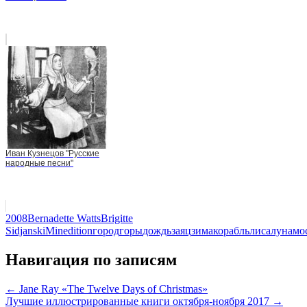
Иван Кузнецов "Русские
народные песни"
2008
Bernadette Watts
Brigitte
Sidjanski
Minedition
город
горы
дождь
заяц
зима
корабль
лиса
луна
мо
Навигация по записям
← Jane Ray «The Twelve Days of Christmas»
Лучшие иллюстрированные книги октября-ноября 2017 →