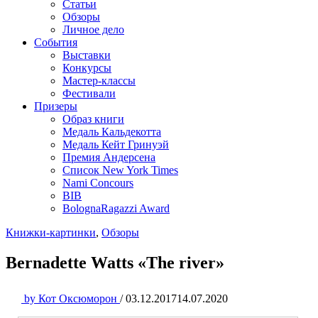
Статьи
Обзоры
Личное дело
События
Выставки
Конкурсы
Мастер-классы
Фестивали
Призеры
Образ книги
Медаль Кальдекотта
Медаль Кейт Гринуэй
Премия Андерсена
Список New York Times
Nami Concours
BIB
BolognaRagazzi Award
Книжки-картинки
,
Обзоры
Bernadette Watts «The river»
by
Кот Оксюморон
/
03.12.2017
14.07.2020