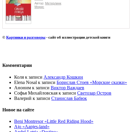
Автор:
Метерлинк
Морис
©
Картинки и разговоры
- сайт об иллюстрации детской книги
Комментарии
Коля
к записи
Александр Кошкин
Elena Nosal
к записи
Борислав Стоев «Морские сказки»
Аноним
к записи
Виктор Важдаев
Софья Михайловская
к записи
Светозар Остров
Валерий
к записи
Станислав Бабюк
Новое на сайте
Beni Montresor «Little Red Riding Hood»
Ajo «Aapjes-land»
André Letria «Destino»