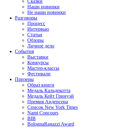
Сказки
Наши новинки
Не наши новинки
Разговоры
Процесс
Интервью
Статьи
Обзоры
Личное дело
События
Выставки
Конкурсы
Мастер-классы
Фестивали
Призеры
Образ книги
Медаль Кальдекотта
Медаль Кейт Гринуэй
Премия Андерсена
Список New York Times
Nami Concours
BIB
BolognaRagazzi Award