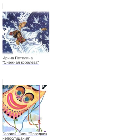
Ирина Петелина
"Снежная королева"
Георгий Юдин "Праздник
непослушания"