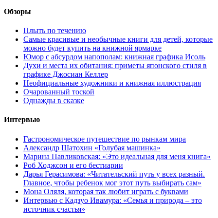
Обзоры
Плыть по течению
Самые красивые и необычные книги для детей, которые
можно будет купить на книжной ярмарке
Юмор с абсурдом напополам: книжная графика Исоль
Духи и места их обитания: приметы японского стиля в
графике Джосиан Келлер
Неофициальные художники и книжная иллюстрация
Очарованный тоской
Однажды в сказке
Интервью
Гастрономическое путешествие по рынкам мира
Александр Шатохин «Голубая машинка»
Марина Павликовская: «Это идеальная для меня книга»
Роб Ходжсон и его бестиарии
Дарья Герасимова: «Читательский путь у всех разный.
Главное, чтобы ребенок мог этот путь выбирать сам»
Мона Оляля, которая так любит играть с буквами
Интервью с Кадзуо Ивамура: «Семья и природа – это
источник счастья»