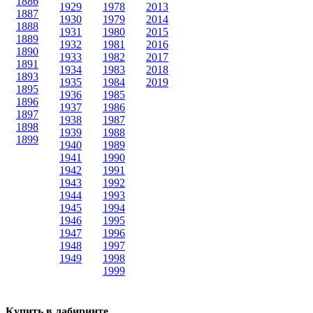
1886
1929
1978
2013
1887
1930
1979
2014
1888
1931
1980
2015
1889
1932
1981
2016
1890
1933
1982
2017
1891
1934
1983
2018
1893
1935
1984
2019
1895
1936
1985
1896
1937
1986
1897
1938
1987
1898
1939
1988
1899
1940
1989
1941
1990
1942
1991
1943
1992
1944
1993
1945
1994
1946
1995
1947
1996
1948
1997
1949
1998
1999
Купить в лабиринте