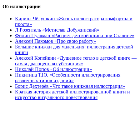
Об иллюстрации
Кирилл Чёлушкин «Жизнь иллюстратора комфортна и
проста»
Л.Розенталь «Мстислав Добужинский»
Филип Пуллман «Расцвет детской книги при Сталине»
Алексей Пахомов «Про свою работу»
Большие книжки для маленьких: иллюстрация детской
книги
Алексей Копейкин «Душевное тепло в детской книге —
самая драгоценная субстанция»
Николай Попов «Об иллюстрации»
Никитина Т.Ю. «Особенности иллюстрирования
различных типов изданий»
Борис Дехтерёв «Что такое книжная иллюстрация»
Краткая история детской иллюстрированной книги и
искусство визуального повествования